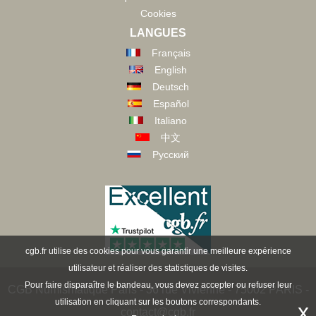
Cookies
LANGUES
Français
English
Deutsch
Español
Italiano
中文
Русский
cgb.fr utilise des cookies pour vous garantir une meilleure expérience
utilisateur et réaliser des statistiques de visites.
Pour faire disparaître le bandeau, vous devez accepter ou refuser leur
CGB Numismatique Paris - 36 rue Vivienne - 75002 PARIS -
utilisation en cliquant sur les boutons correspondants.
x
contact@cgb.fr