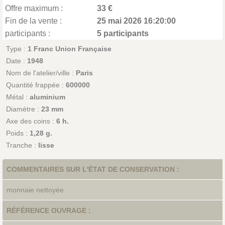
Offre maximum :
33 €
Fin de la vente :
25 mai 2026 16:20:00
participants :
5 participants
Type :
1 Franc Union Française
Date :
1948
Nom de l'atelier/ville :
Paris
Quantité frappée :
600000
Métal :
aluminium
Diamètre :
23 mm
Axe des coins :
6 h.
Poids :
1,28 g.
Tranche :
lisse
COMMENTAIRES SUR L'ÉTAT DE CONSERVATION :
monnaie nettoyée
RÉFÉRENCE OUVRAGE :