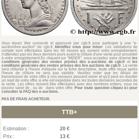
Vous devez être connecté et approuvé par cgb.fr pour participer à une "e-
auction/live-auction" de cgb.fr,
Identifiez vous pour miser
. Les validations de
compte sont effectuées dans les 48 heures qui suivent votre enregistrement,
n'attendez pas les deux derniers jours avant la clôture d'une vente pour procéder
à votre enregistrement.En cliquant sur "MISER", vous acceptez sans réserve
les
conditions générales des ventes privées des e-auctions de cgb.fr
et
les
conditions générales des ventes privées des live auctions de cgb.fr
. La vente
sera clôturée à l'heure indiquée sur la fiche descriptive, toute offre reçue après
l'heure de clôture ne sera pas validée. Veuillez noter que les délais de
transmission de votre offre à nos serveurs peuvent varier et qu'il peut en résulter
un rejet de votre offre si elle est expédiée dans les toutes dernières secondes de
la vente. Les offres doivent être effectuées avec des nombres entiers, vous ne
pouvez saisir de , ou de . dans votre offre.
Pour toute question cliquez ici pour
consulter la FAQ des e-auctions.
PAS DE FRAIS ACHETEUR.
TTB+
Estimation :
20 €
Prix :
13 €