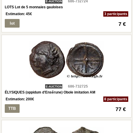
686-732724
E-AUCTION
LOTS Lot de 5 monnaies gauloises
Estimation:
45
€
3 participants
lot
7 €
686-732725
E-AUCTION
ÉLYSIQUES (oppidum d'Ensérune) Obole imitation AM
Estimation:
200
€
8 participants
TTB
77 €