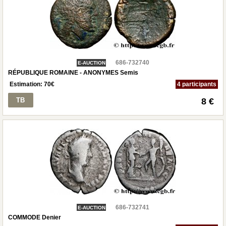
686-732740
E-AUCTION
RÉPUBLIQUE ROMAINE - ANONYMES Semis
Estimation:
70
€
4 participants
TB
8 €
686-732741
E-AUCTION
COMMODE Denier