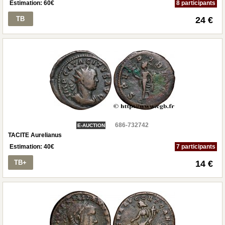
Estimation:
60
€
8 participants
TB
24 €
686-732742
E-AUCTION
TACITE Aurelianus
Estimation:
40
€
7 participants
TB+
14 €