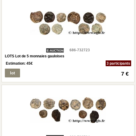
686-732723
E-AUCTION
LOTS Lot de 5 monnaies gauloises
Estimation:
45
€
3 participants
lot
7 €