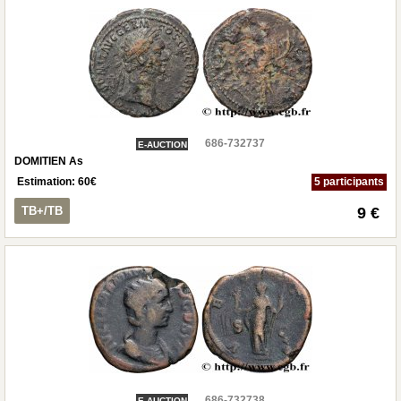
686-732737
E-AUCTION
DOMITIEN As
Estimation:
60
€
5 participants
TB+/TB
9 €
686-732738
E-AUCTION