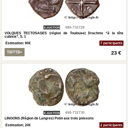
686-732729
E-AUCTION
VOLQUES TECTOSAGES (région de Toulouse) Drachme “à la tête
cubiste”, S. 1
Estimation:
90
€
7 participants
TB/TTB+
23 €
686-732730
E-AUCTION
LINGONS (Région de Langres) Potin aux trois poissons
Estimation:
20
€
2 participants