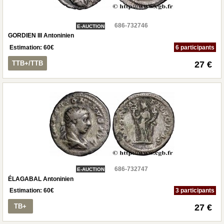
686-732746
E-AUCTION
GORDIEN III Antoninien
Estimation:
60
€
6 participants
TTB+/TTB
27 €
686-732747
E-AUCTION
ÉLAGABAL Antoninien
Estimation:
60
€
3 participants
TB+
27 €