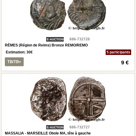
686-732726
E-AUCTION
RÈMES (Région de Reims) Bronze REMO/REMO
Estimation:
30
€
5 participants
TB/TB+
9 €
686-732727
E-AUCTION
MASSALIA - MARSEILLE Obole MA, tête à gauche