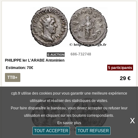
686-732748
E-AUCTION
PHILIPPE Ier L'ARABE Antoninien
Estimation:
70
€
5 participants
TTB+
29 €
cgb.fr utilise des cookies pour vous garantir une meilleure expérience
utilisateur et réaliser des statistiques de visites.
Pour faire disparaître le bandeau, vous devez accepter ou refuser leur
utilisation en cliquant sur les boutons correspondants.
x
En savoir plus
TOUT ACCEPTER
TOUT REFUSER