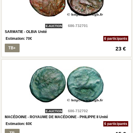
686-732701
E-AUCTION
SARMATIE - OLBIA Unité
Estimation:
70
€
6 participants
TB+
23 €
686-732702
E-AUCTION
MACÉDOINE - ROYAUME DE MACÉDOINE - PHILIPPE II Unité
Estimation:
60
€
6 participants