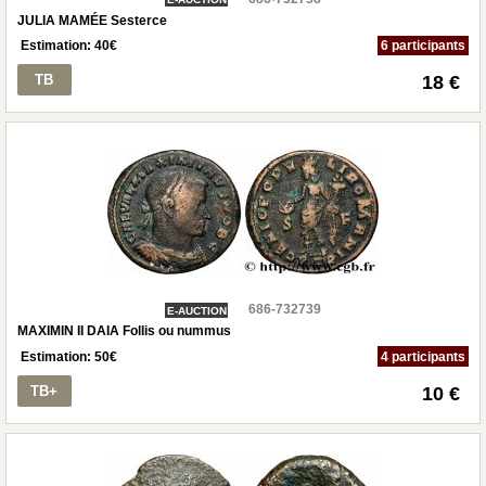
JULIA MAMÉE Sesterce
Estimation:
40
€
6 participants
TB
18 €
686-732739
E-AUCTION
MAXIMIN II DAIA Follis ou nummus
Estimation:
50
€
4 participants
TB+
10 €