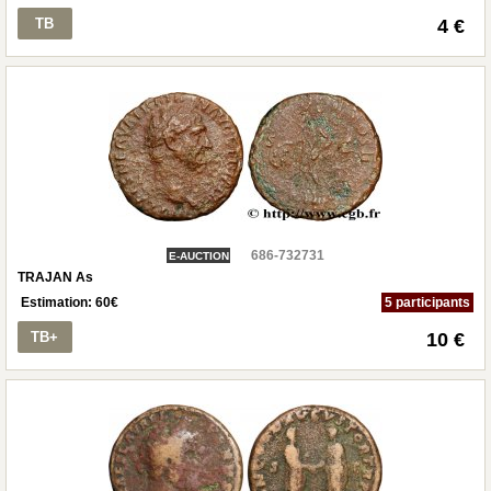
TB
4 €
686-732731
E-AUCTION
TRAJAN As
Estimation:
60
€
5 participants
TB+
10 €