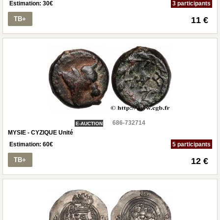
Estimation:
30
€
3 participants
TB+
11 €
686-732714
E-AUCTION
MYSIE - CYZIQUE Unité
Estimation:
60
€
5 participants
TB+
12 €