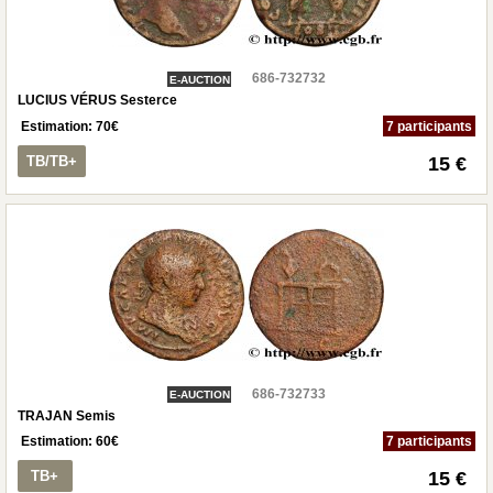
686-732732
E-AUCTION
LUCIUS VÉRUS Sesterce
Estimation:
70
€
7 participants
TB/TB+
15 €
686-732733
E-AUCTION
TRAJAN Semis
Estimation:
60
€
7 participants
TB+
15 €