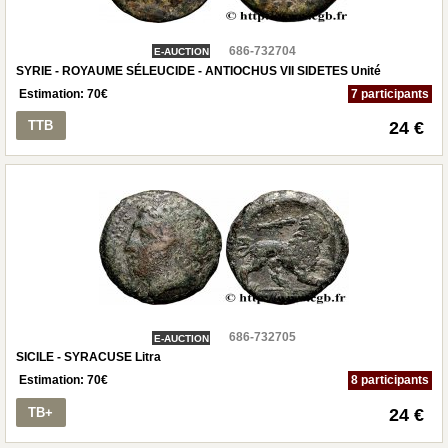
686-732704
E-AUCTION
SYRIE - ROYAUME SÉLEUCIDE - ANTIOCHUS VII SIDETES Unité
Estimation:
70
€
7 participants
TTB
24 €
686-732705
E-AUCTION
SICILE - SYRACUSE Litra
Estimation:
70
€
8 participants
TB+
24 €