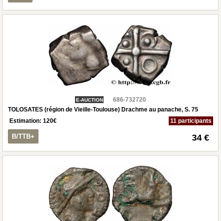
686-732720
E-AUCTION
TOLOSATES (région de Vieille-Toulouse) Drachme au panache, S. 75
Estimation:
120
€
11 participants
B/TTB+
34 €