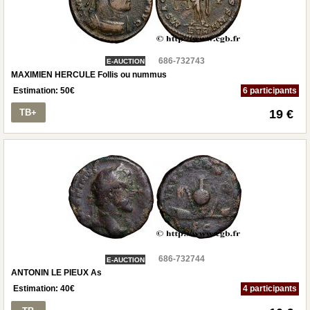
686-732743
E-AUCTION
MAXIMIEN HERCULE Follis ou nummus
Estimation:
50
€
6 participants
TB+
19 €
686-732744
E-AUCTION
ANTONIN LE PIEUX As
Estimation:
40
€
4 participants