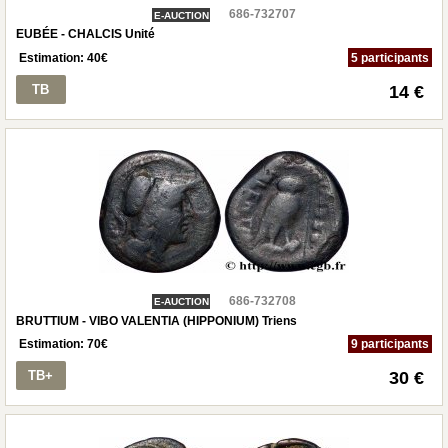
686-732707
E-AUCTION
EUBÉE - CHALCIS Unité
Estimation:
40
€
5 participants
TB
14 €
686-732708
E-AUCTION
BRUTTIUM - VIBO VALENTIA (HIPPONIUM) Triens
Estimation:
70
€
9 participants
TB+
30 €