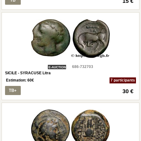
TB
15 €
686-732703
E-AUCTION
SICILE - SYRACUSE Litra
Estimation:
60
€
7 participants
TB+
30 €