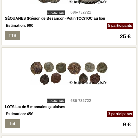
686-732721
E-AUCTION
SÉQUANES (Région de Besançon) Potin TOC/TOC au lion
Estimation:
90
€
5 participants
TTB
25 €
686-732722
E-AUCTION
LOTS Lot de 5 monnaies gauloises
Estimation:
45
€
3 participants
lot
9 €