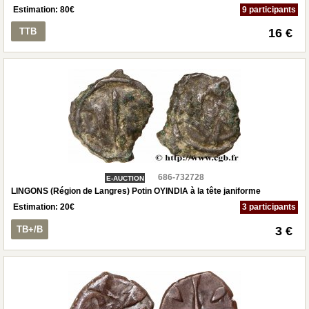
Estimation:
80
€
9 participants
TTB
16 €
686-732728
E-AUCTION
LINGONS (Région de Langres) Potin OYINDIA à la tête janiforme
Estimation:
20
€
3 participants
TB+/B
3 €