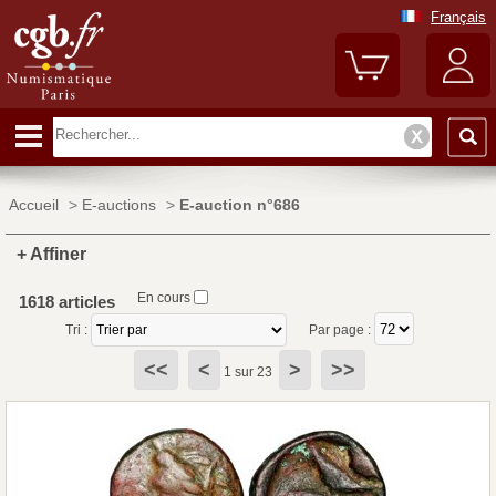
Français
Accueil
>
E-auctions
>
E-auction n°686
+ Affiner
En cours
1618 articles
Tri :
Par page :
<<
<
>
>>
1 sur 23