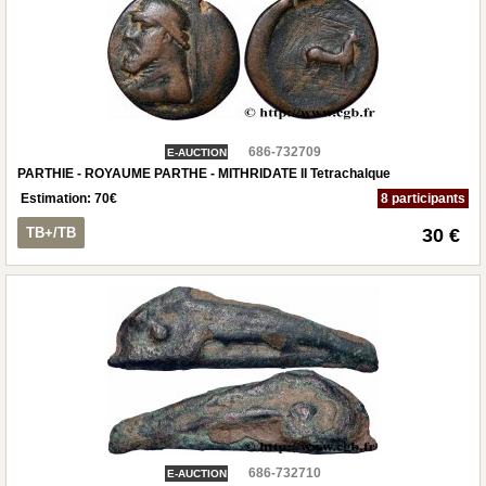
686-732709
E-AUCTION
PARTHIE - ROYAUME PARTHE - MITHRIDATE II Tetrachalque
Estimation:
70
€
8 participants
TB+/TB
30 €
686-732710
E-AUCTION