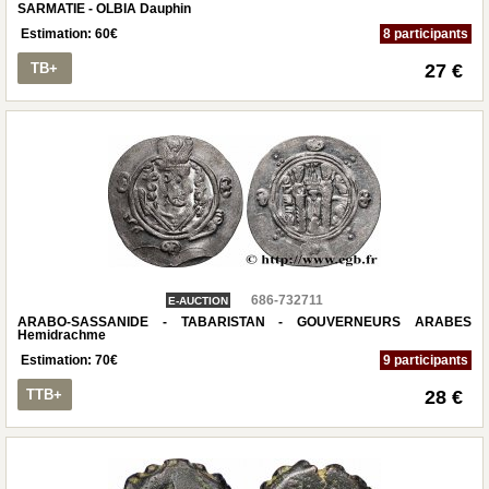
SARMATIE - OLBIA Dauphin
Estimation:
60
€
8 participants
TB+
27 €
686-732711
E-AUCTION
ARABO-SASSANIDE - TABARISTAN - GOUVERNEURS ARABES
Hemidrachme
Estimation:
70
€
9 participants
TTB+
28 €