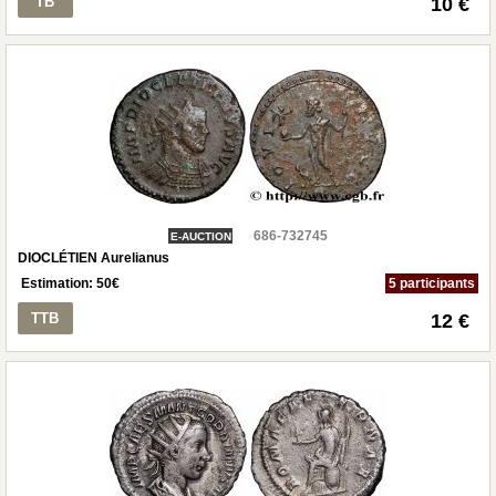
TB
10 €
686-732745
E-AUCTION
DIOCLÉTIEN Aurelianus
Estimation:
50
€
5 participants
TTB
12 €