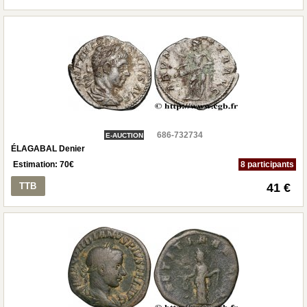
686-732734
E-AUCTION
ÉLAGABAL Denier
Estimation:
70
€
8 participants
TTB
41 €