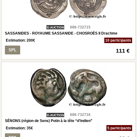
686-732715
E-AUCTION
SASSANIDES - ROYAUME SASSANIDE - CHOSROÈS II Drachme
Estimation:
200
€
10 participants
SPL
111 €
686-732716
E-AUCTION
SÉNONS (région de Sens) Potin à la tête “d’indien”
Estimation:
35
€
5 participants