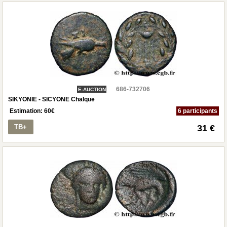
686-732706
E-AUCTION
SIKYONIE - SICYONE Chalque
Estimation:
60
€
6 participants
TB+
31 €