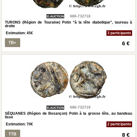
686-732718
E-AUCTION
TURONS (Région de Touraine) Potin “à la tête diabolique”, taureau à
droite
Estimation:
45
€
3 participants
TB+
6 €
686-732719
E-AUCTION
SÉQUANES (Région de Besançon) Potin à la grosse tête, au bandeau
lisse
Estimation:
70
€
2 participants
TTB
8 €