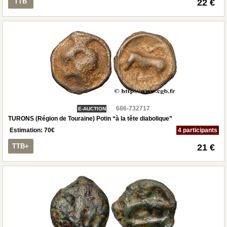
TTB
22 €
686-732717
E-AUCTION
TURONS (Région de Touraine) Potin “à la tête diabolique”
Estimation:
70
€
4 participants
TTB+
21 €