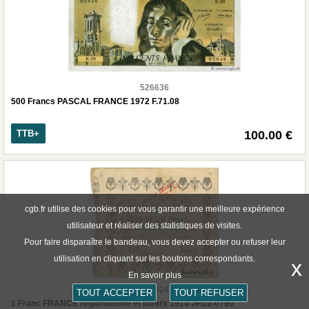
526636
500 Francs PASCAL FRANCE 1972 F.71.08
TTB+
100.00 €
cgb.fr utilise des cookies pour vous garantir une meilleure expérience
utilisateur et réaliser des statistiques de visites.
Pour faire disparaître le bandeau, vous devez accepter ou refuser leur
utilisation en cliquant sur les boutons correspondants.
x
En savoir plus
b98_0246
TOUT ACCEPTER
TOUT REFUSER
1 Franc FRANCE régionalisme et divers 1914 JP.02-0790