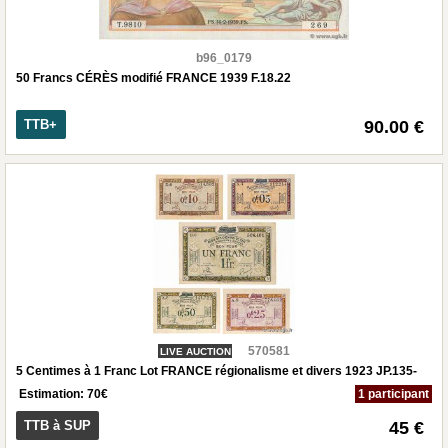
b96_0179
50 Francs CÉRÈS modifié FRANCE 1939 F.18.22
TTB+
90.00 €
570581
LIVE AUCTION
5 Centimes à 1 Franc Lot FRANCE régionalisme et divers 1923 JP.135-
Estimation:
70
€
1 participant
TTB à SUP
45 €