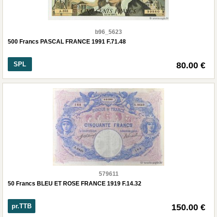
b96_5623
500 Francs PASCAL FRANCE 1991 F.71.48
SPL
80.00 €
579611
50 Francs BLEU ET ROSE FRANCE 1919 F.14.32
pr.TTB
150.00 €