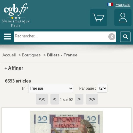
Français
Accueil
>
Boutiques
>
Billets - France
+ Affiner
6593 articles
Tri :
Par page :
<<
<
>
>>
1 sur 92