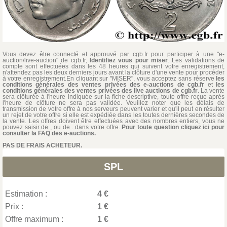
Vous devez être connecté et approuvé par cgb.fr pour participer à une "e-
auction/live-auction" de cgb.fr,
Identifiez vous pour miser
. Les validations de
compte sont effectuées dans les 48 heures qui suivent votre enregistrement,
n'attendez pas les deux derniers jours avant la clôture d'une vente pour procéder
à votre enregistrement.En cliquant sur "MISER", vous acceptez sans réserve
les
conditions générales des ventes privées des e-auctions de cgb.fr
et
les
conditions générales des ventes privées des live auctions de cgb.fr
. La vente
sera clôturée à l'heure indiquée sur la fiche descriptive, toute offre reçue après
l'heure de clôture ne sera pas validée. Veuillez noter que les délais de
transmission de votre offre à nos serveurs peuvent varier et qu'il peut en résulter
un rejet de votre offre si elle est expédiée dans les toutes dernières secondes de
la vente. Les offres doivent être effectuées avec des nombres entiers, vous ne
pouvez saisir de , ou de . dans votre offre.
Pour toute question cliquez ici pour
consulter la FAQ des e-auctions.
PAS DE FRAIS ACHETEUR.
SPL
Estimation :
4 €
Prix :
1 €
Offre maximum :
1 €