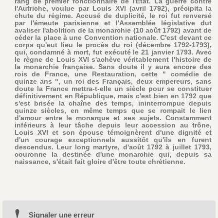
rang de premier fonctionnaire de l'État. La guerre contre
l'Autriche, voulue par Louis XVI (avril 1792), précipita la
chute du régime. Accusé de duplicité, le roi fut renversé
par l'émeute parisienne et l'Assemblée législative dut
avaliser l'abolition de la monarchie (10 août 1792) avant de
céder la place à une Convention nationale. C'est devant ce
corps qu'eut lieu le procès du roi (décembre 1792-1793),
qui, condamné à mort, fut exécuté le 21 janvier 1793. Avec
le règne de Louis XVI s'achève véritablement l'histoire de
la monarchie française. Sans doute il y aura encore des
rois de France, une Restauration, cette " comédie de
quinze ans ", un roi des Français, deux empereurs, sans
doute la France mettra-t-elle un siècle pour se constituer
définitivement en République, mais c'est bien en 1792 que
s'est brisée la chaîne des temps, ininterrompue depuis
quinze siècles, en même temps que se rompait le lien
d'amour entre le monarque et ses sujets. Constamment
inférieurs à leur tâche depuis leur accession au trône,
Louis XVI et son épouse témoignèrent d'une dignité et
d'un courage exceptionnels aussitôt qu'ils en furent
descendus. Leur long martyre, d'août 1792 à juillet 1793,
couronne la destinée d'une monarchie qui, depuis sa
naissance, s'était fait gloire d'être toute chrétienne.
Signaler une erreur