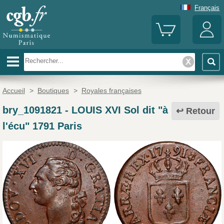
Français
Accueil
>
Boutiques
>
Royales françaises
bry_1091821
-
LOUIS XVI Sol dit "à
Retour
l'écu" 1791 Paris