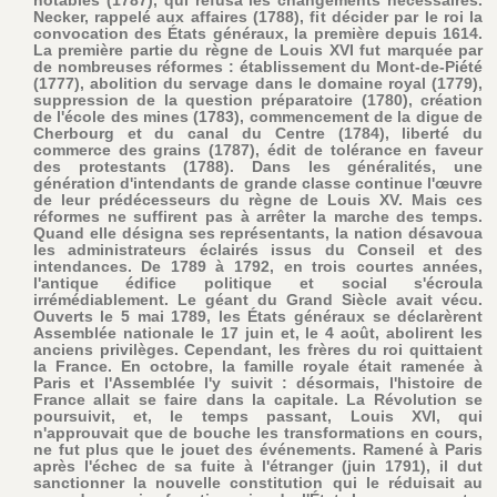
notables (1787), qui refusa les changements nécessaires.
Necker, rappelé aux affaires (1788), fit décider par le roi la
convocation des États généraux, la première depuis 1614.
La première partie du règne de Louis XVI fut marquée par
de nombreuses réformes : établissement du Mont-de-Piété
(1777), abolition du servage dans le domaine royal (1779),
suppression de la question préparatoire (1780), création
de l'école des mines (1783), commencement de la digue de
Cherbourg et du canal du Centre (1784), liberté du
commerce des grains (1787), édit de tolérance en faveur
des protestants (1788). Dans les généralités, une
génération d'intendants de grande classe continue l'œuvre
de leur prédécesseurs du règne de Louis XV. Mais ces
réformes ne suffirent pas à arrêter la marche des temps.
Quand elle désigna ses représentants, la nation désavoua
les administrateurs éclairés issus du Conseil et des
intendances. De 1789 à 1792, en trois courtes années,
l'antique édifice politique et social s'écroula
irrémédiablement. Le géant du Grand Siècle avait vécu.
Ouverts le 5 mai 1789, les États généraux se déclarèrent
Assemblée nationale le 17 juin et, le 4 août, abolirent les
anciens privilèges. Cependant, les frères du roi quittaient
la France. En octobre, la famille royale était ramenée à
Paris et l'Assemblée l'y suivit : désormais, l'histoire de
France allait se faire dans la capitale. La Révolution se
poursuivit, et, le temps passant, Louis XVI, qui
n'approuvait que de bouche les transformations en cours,
ne fut plus que le jouet des événements. Ramené à Paris
après l'échec de sa fuite à l'étranger (juin 1791), il dut
sanctionner la nouvelle constitution qui le réduisait au