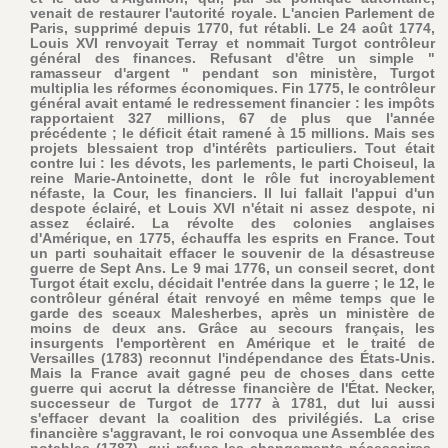
venait de restaurer l'autorité royale. L'ancien Parlement de
Paris, supprimé depuis 1770, fut rétabli. Le 24 août 1774,
Louis XVI renvoyait Terray et nommait Turgot contrôleur
général des finances. Refusant d'être un simple "
ramasseur d'argent " pendant son ministère, Turgot
multiplia les réformes économiques. Fin 1775, le contrôleur
général avait entamé le redressement financier : les impôts
rapportaient 327 millions, 67 de plus que l'année
précédente ; le déficit était ramené à 15 millions. Mais ses
projets blessaient trop d'intérêts particuliers. Tout était
contre lui : les dévots, les parlements, le parti Choiseul, la
reine Marie-Antoinette, dont le rôle fut incroyablement
néfaste, la Cour, les financiers. Il lui fallait l'appui d'un
despote éclairé, et Louis XVI n'était ni assez despote, ni
assez éclairé. La révolte des colonies anglaises
d'Amérique, en 1775, échauffa les esprits en France. Tout
un parti souhaitait effacer le souvenir de la désastreuse
guerre de Sept Ans. Le 9 mai 1776, un conseil secret, dont
Turgot était exclu, décidait l'entrée dans la guerre ; le 12, le
contrôleur général était renvoyé en même temps que le
garde des sceaux Malesherbes, après un ministère de
moins de deux ans. Grâce au secours français, les
insurgents l'emportèrent en Amérique et le traité de
Versailles (1783) reconnut l'indépendance des États-Unis.
Mais la France avait gagné peu de choses dans cette
guerre qui accrut la détresse financière de l'État. Necker,
successeur de Turgot de 1777 à 1781, dut lui aussi
s'effacer devant la coalition des privilégiés. La crise
financière s'aggravant, le roi convoqua une Assemblée des