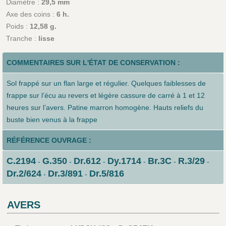
Diamètre :
29,5 mm
Axe des coins :
6 h.
Poids :
12,58 g.
Tranche :
lisse
COMMENTAIRES SUR L'ÉTAT DE CONSERVATION :
Sol frappé sur un flan large et régulier. Quelques faiblesses de
frappe sur l’écu au revers et légère cassure de carré à 1 et 12
heures sur l’avers. Patine marron homogène. Hauts reliefs du
buste bien venus à la frappe
RÉFÉRENCE OUVRAGE :
C.2194
G.350
Dr.612
Dy.1714
Br.3C
R.3/29
-
-
-
-
-
-
Dr.2/624
Dr.3/891
Dr.5/816
-
-
AVERS