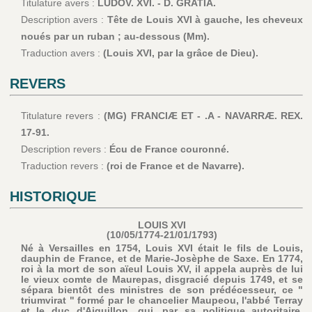
Titulature avers :
LUDOV. XVI. - D. GRATIA.
Description avers :
Tête de Louis XVI à gauche, les cheveux
noués par un ruban ; au-dessous (Mm).
Traduction avers :
(Louis XVI, par la grâce de Dieu).
REVERS
Titulature revers :
(MG) FRANCIÆ ET - .A - NAVARRÆ. REX.
17-91.
Description revers :
Écu de France couronné.
Traduction revers :
(roi de France et de Navarre).
HISTORIQUE
LOUIS XVI
(10/05/1774-21/01/1793)
Né à Versailles en 1754, Louis XVI était le fils de Louis,
dauphin de France, et de Marie-Josèphe de Saxe. En 1774,
roi à la mort de son aïeul Louis XV, il appela auprès de lui
le vieux comte de Maurepas, disgracié depuis 1749, et se
sépara bientôt des ministres de son prédécesseur, ce "
triumvirat " formé par le chancelier Maupeou, l'abbé Terray
et le duc d'Aiguillon, qui, par sa politique autoritaire,