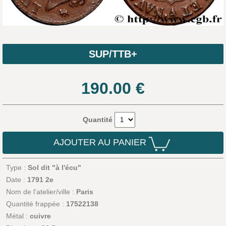
SUP/TTB+
190.00
€
Quantité
AJOUTER AU PANIER
Type :
Sol dit "à l'écu"
Date :
1791 2e
Nom de l'atelier/ville :
Paris
Quantité frappée :
17522138
Métal :
cuivre