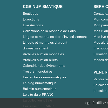
CGB NUMISMATIQUE
SERVIC
Boutiques
Contacte
E-auctions
Mon com
Live Auctions
Mon pani
Collections de la Monnaie de Paris
Mes e-au
Lingots et monnaies d'or d'investissement
Mes live 
Lingots et monnaies d'argent
Mes aler
d'investissement
Inscriptio
Archives auction monnaies
Livraison 
Archives auction billets
Modes de
Calendrier des évènements
Trésors monetaires
VENDR
Les archives numismatiques
Vendre vo
Le blog numismatique
Le calend
Bulletin numismatique
Le calend
Le site du e-FRANC
La collection idéale
cgb.fr utilis
Les amis du FRANC