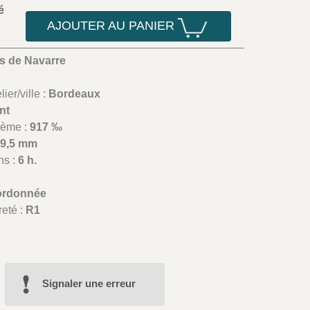
é
AJOUTER AU PANIER
ls de Navarre
9
ier/ville :
Bordeaux
nt
lième :
917 ‰
19,5 mm
ns :
6 h.
ordonnée
reté :
R1
Signaler une erreur