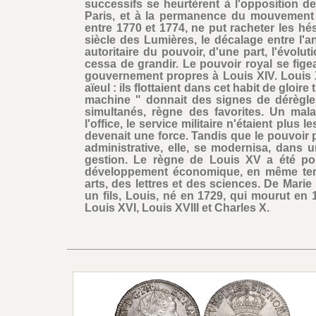
successifs se heurtèrent à l'opposition 
Paris, et à la permanence du mouvement 
entre 1770 et 1774, ne put racheter les h
siècle des Lumières, le décalage entre l'a
autoritaire du pouvoir, d'une part, l'évolu
cessa de grandir. Le pouvoir royal se fige
gouvernement propres à Louis XIV. Louis X
aïeul : ils flottaient dans cet habit de gloire 
machine " donnait des signes de dérègleme
simultanés, règne des favorites. Un mala
l'office, le service militaire n'étaient plus
devenait une force. Tandis que le pouvoir p
administrative, elle, se modernisa, dans
gestion. Le règne de Louis XV a été po
développement économique, en même temp
arts, des lettres et des sciences. De Mar
un fils, Louis, né en 1729, qui mourut en 17
Louis XVI, Louis XVIII et Charles X.