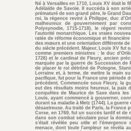
Né à Versailles en 1710, Louis XV était le 
Adélaïde de Savoie. Il succéda à son arri
prématuré de son grand père, le Grand Daup
roi, la régence revint à Philippe, duc d'
malheureux de gouvernement par consei
Polysynodie, 1715-1718), le régent rev
l'autorité monarchique. Les vraies nouvea
ratée de réforme économique et financière 
des mœurs et une orientation différente de l
du siècle précédent. Majeur, Louis XV fut 
comme premiers ministres : le duc d'Orlé
1726) et le cardinal de Fleury, ancien préc
marquée par la guerre de Succession de P
de placer le roi détrôné de Pologne, Stani
Lorraine et, à terme, de mettre la main su
pacifique, fut pour la France une période 
précédent. Commencée sous Fleury, la gu
eut des résultats moins heureux, la paix 
conquêtes de Maurice de Saxe dans les 
Louis, ayant commencé à gouverner, connut
durant sa maladie à Metz (1744). La guerre d
désastreuse. Au traité de Paris, la France 
Corse, en 1769, fut un succès tardif et de
dans son combat séculaire pour la dominati
s'était révélée peu utile et l'émergence 
menace, dont toute l'ampleur se révéla au s