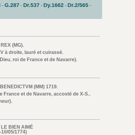
8
G.287
Dr.537
Dy.1662
Dr.2/565
-
-
-
-
-
. REX (MG).
 à droite, lauré et cuirassé.
Dieu, roi de France et de Navarre).
- .BENEDICTVM (MM) 1719.
 France et de Navarre, accosté de X-S..
neur).
 LE BIEN AIMÉ
-10/05/1774)