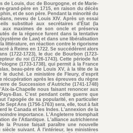
fils de Louis, duc de Bourgogne, et de Marie-
ère-grand-père en 1715, en raison du décès
hin, et de son père. Pendant la minorité du
Orléans, neveu de Louis XIV. Après un essai
ls substitué aux secrétaires d'État (la
int aux maximes de son oncle et préserva
utés de la régence furent dans la tentative
(système de Law) et dans une libéralisation
a littérature, en réaction contre le rigorisme
sacré à Reims en 1722. Se succédèrent alors
ans (1722-1723), le duc de Bourbon (1723-
epteur du roi (1726-1743). Cette période fut
ologne (1733-1738), qui permit à la France
slas, beau-père de Louis XV, à la tête de la
r le duché. Le ministère de Fleury, d'esprit
de récupération après les épreuves du règne
erre de Succession d'Autriche (1741-1748)
d'Aix-la-Chapelle nous faisant renoncer aux
Pays-Bas. C'est pendant cette guerre que
 l'apogée de sa popularité, en particulier
e Sept Ans (1756-1763) sera, elle, tout à fait
perd le Canada et les Indes. L'annexion de la
 moindre importance. L'Angleterre triomphait
on de l'Atlantique. L'alliance autrichienne
de la Prusse faisait paraître une nouvelle
iècle suivant. À l'intérieur, les ministères