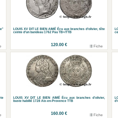
e"
LOUIS XV DIT LE BIEN AIMÉ Écu aux branches d’olivier, tête
LO
ceinte d’un bandeau 1762 Pau TB+/TTB
ce
120.00 €
e
Fiche
ête
LOUIS XV DIT LE BIEN AIMÉ Écu aux branches d'olivier,
L
buste habillé 1728 Aix-en-Provence TTB
d’
160.00 €
e
Fiche