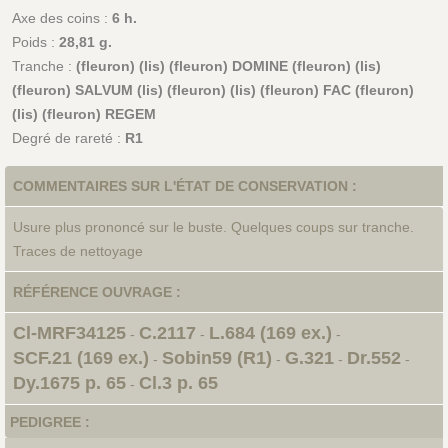
Axe des coins :
6 h.
Poids :
28,81 g.
Tranche :
(fleuron) (lis) (fleuron) DOMINE (fleuron) (lis)
(fleuron) SALVUM (lis) (fleuron) (lis) (fleuron) FAC (fleuron)
(lis) (fleuron) REGEM
Degré de rareté :
R1
COMMENTAIRES SUR L'ÉTAT DE CONSERVATION :
Usure plus prononcé sur le buste. Quelques coups sur tranche.
Traces de nettoyage
RÉFÉRENCE OUVRAGE :
Cl-MRF34125
C.2117
L.684 (169 ex.)
-
-
-
SCF.21 (169 ex.)
Sobin59 (R1)
G.321
Dr.552
-
-
-
-
Dy.1675 p. 65
Cl.3 p. 65
-
PEDIGREE :