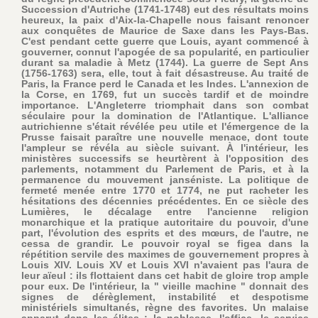
Succession d'Autriche (1741-1748) eut des résultats moins
heureux, la paix d'Aix-la-Chapelle nous faisant renoncer
aux conquêtes de Maurice de Saxe dans les Pays-Bas.
C'est pendant cette guerre que Louis, ayant commencé à
gouverner, connut l'apogée de sa popularité, en particulier
durant sa maladie à Metz (1744). La guerre de Sept Ans
(1756-1763) sera, elle, tout à fait désastreuse. Au traité de
Paris, la France perd le Canada et les Indes. L'annexion de
la Corse, en 1769, fut un succès tardif et de moindre
importance. L'Angleterre triomphait dans son combat
séculaire pour la domination de l'Atlantique. L'alliance
autrichienne s'était révélée peu utile et l'émergence de la
Prusse faisait paraître une nouvelle menace, dont toute
l'ampleur se révéla au siècle suivant. À l'intérieur, les
ministères successifs se heurtèrent à l'opposition des
parlements, notamment du Parlement de Paris, et à la
permanence du mouvement janséniste. La politique de
fermeté menée entre 1770 et 1774, ne put racheter les
hésitations des décennies précédentes. En ce siècle des
Lumières, le décalage entre l'ancienne religion
monarchique et la pratique autoritaire du pouvoir, d'une
part, l'évolution des esprits et des mœurs, de l'autre, ne
cessa de grandir. Le pouvoir royal se figea dans la
répétition servile des maximes de gouvernement propres à
Louis XIV. Louis XV et Louis XVI n'avaient pas l'aura de
leur aïeul : ils flottaient dans cet habit de gloire trop ample
pour eux. De l'intérieur, la " vieille machine " donnait des
signes de dérèglement, instabilité et despotisme
ministériels simultanés, règne des favorites. Un malaise
apparut dans les élites ; la noblesse, l'office, le service