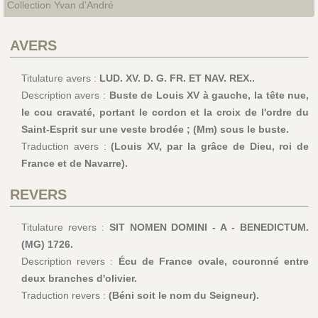
Collection Yvan d’André
AVERS
Titulature avers :
LUD. XV. D. G. FR. ET NAV. REX..
Description avers :
Buste de Louis XV à gauche, la tête nue,
le cou cravaté, portant le cordon et la croix de l'ordre du
Saint-Esprit sur une veste brodée ; (Mm) sous le buste.
Traduction avers :
(Louis XV, par la grâce de Dieu, roi de
France et de Navarre).
REVERS
Titulature revers :
SIT NOMEN DOMINI - A - BENEDICTUM.
(MG) 1726.
Description revers :
Écu de France ovale, couronné entre
deux branches d'olivier.
Traduction revers :
(Béni soit le nom du Seigneur).