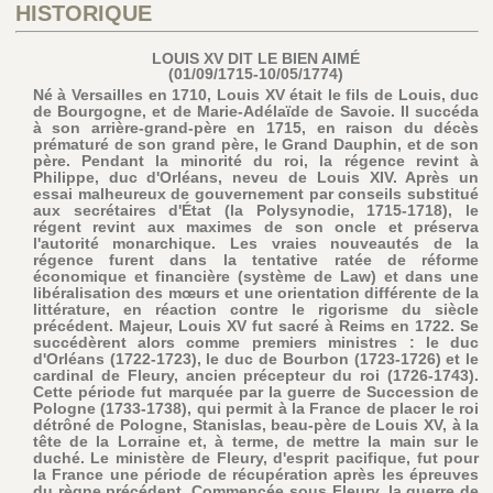
HISTORIQUE
LOUIS XV DIT LE BIEN AIMÉ
(01/09/1715-10/05/1774)
Né à Versailles en 1710, Louis XV était le fils de Louis, duc
de Bourgogne, et de Marie-Adélaïde de Savoie. Il succéda
à son arrière-grand-père en 1715, en raison du décès
prématuré de son grand père, le Grand Dauphin, et de son
père. Pendant la minorité du roi, la régence revint à
Philippe, duc d'Orléans, neveu de Louis XIV. Après un
essai malheureux de gouvernement par conseils substitué
aux secrétaires d'État (la Polysynodie, 1715-1718), le
régent revint aux maximes de son oncle et préserva
l'autorité monarchique. Les vraies nouveautés de la
régence furent dans la tentative ratée de réforme
économique et financière (système de Law) et dans une
libéralisation des mœurs et une orientation différente de la
littérature, en réaction contre le rigorisme du siècle
précédent. Majeur, Louis XV fut sacré à Reims en 1722. Se
succédèrent alors comme premiers ministres : le duc
d'Orléans (1722-1723), le duc de Bourbon (1723-1726) et le
cardinal de Fleury, ancien précepteur du roi (1726-1743).
Cette période fut marquée par la guerre de Succession de
Pologne (1733-1738), qui permit à la France de placer le roi
détrôné de Pologne, Stanislas, beau-père de Louis XV, à la
tête de la Lorraine et, à terme, de mettre la main sur le
duché. Le ministère de Fleury, d'esprit pacifique, fut pour
la France une période de récupération après les épreuves
du règne précédent. Commencée sous Fleury, la guerre de