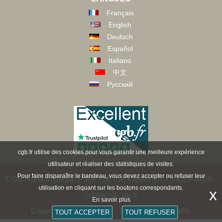
Français
English
Deutsch
Español
Italiano
中文
Русский
cgb.fr utilise des cookies pour vous garantir une meilleure expérience
utilisateur et réaliser des statistiques de visites.
Pour faire disparaître le bandeau, vous devez accepter ou refuser leur
CGB Numismatique Paris - 36 rue Vivienne - 75002 PARIS -
utilisation en cliquant sur les boutons correspondants.
x
contact@cgb.fr
En savoir plus
Copyright @1997-2025 - Tous droits réservés.
TOUT ACCEPTER
TOUT REFUSER