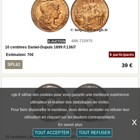
686-732975
E-AUCTION
10 centimes Daniel-Dupuis 1899 F.136/7
Estimation:
70
€
6 participants
SPL63
39 €
cgb.fr utilise des cookies pour vous garantir une meilleure expérience
utilisateur et réaliser des statistiques de visites.
Pour faire disparaître le bandeau, vous devez accepter ou refuser leur
utilisation en cliquant sur les boutons correspondants.
x
En savoir plus
686-732976
E-AUCTION
TOUT ACCEPTER
TOUT REFUSER
10 centimes Lindauer, maillechort 1939 F.139/3