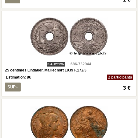
686-732944
E-AUCTION
25 centimes Lindauer, Maillechort 1939 F.172/3
Estimation:
8
€
2 participants
SUP+
3 €