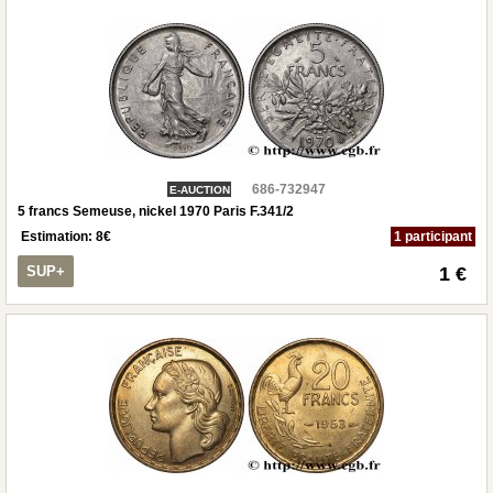
686-732947
E-AUCTION
5 francs Semeuse, nickel 1970 Paris F.341/2
Estimation:
8
€
1 participant
SUP+
1 €