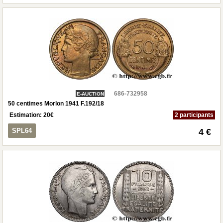
686-732958
E-AUCTION
50 centimes Morlon 1941 F.192/18
Estimation:
20
€
2 participants
SPL64
4 €