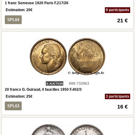
1 franc Semeuse 1920 Paris F.217/26
Estimation:
20
€
9 participants
SPL64
21 €
686-732963
E-AUCTION
20 francs G. Guiraud, 4 faucilles 1950 F.402/3
Estimation:
25
€
3 participants
SPL63
16 €