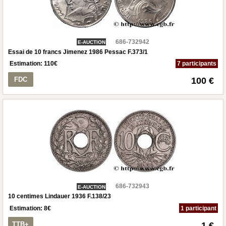
686-732942
E-AUCTION
Essai de 10 francs Jimenez 1986 Pessac F.373/1
Estimation:
110
€
7 participants
FDC
100 €
686-732943
E-AUCTION
10 centimes Lindauer 1936 F.138/23
Estimation:
8
€
1 participant
TTB+
1 €