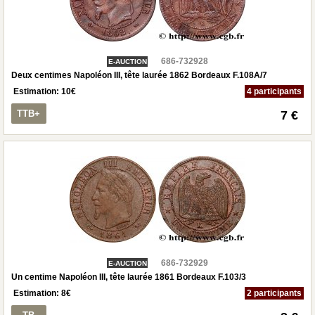
686-732928
E-AUCTION
Deux centimes Napoléon III, tête laurée 1862 Bordeaux F.108A/7
Estimation:
10
€
4 participants
TTB+
7 €
686-732929
E-AUCTION
Un centime Napoléon III, tête laurée 1861 Bordeaux F.103/3
Estimation:
8
€
2 participants