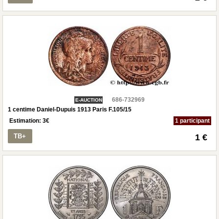
686-732969
E-AUCTION
1 centime Daniel-Dupuis 1913 Paris F.105/15
Estimation:
3
€
1 participant
TB+
1 €