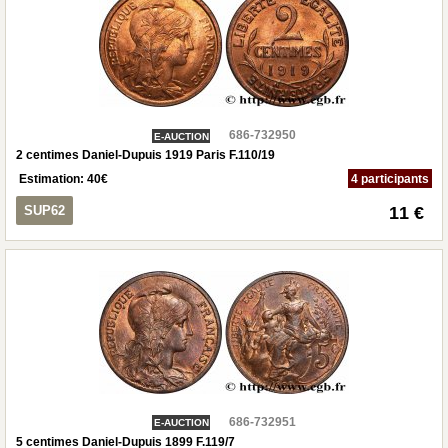
686-732950
E-AUCTION
2 centimes Daniel-Dupuis 1919 Paris F.110/19
Estimation:
40
€
4 participants
SUP62
11 €
686-732951
E-AUCTION
5 centimes Daniel-Dupuis 1899 F.119/7