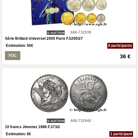
686-732939
E-AUCTION
Série Brillant Universel 2000 Paris F.5200/27
Estimation:
50
€
8 participants
FDC
36 €
686-732940
E-AUCTION
10 francs Jimenez 1986 F.373/2
Estimation:
8
€
1 participant