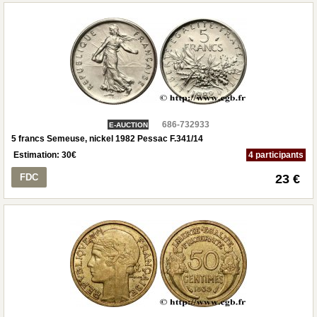
686-732933
E-AUCTION
5 francs Semeuse, nickel 1982 Pessac F.341/14
Estimation:
30
€
4 participants
FDC
23 €