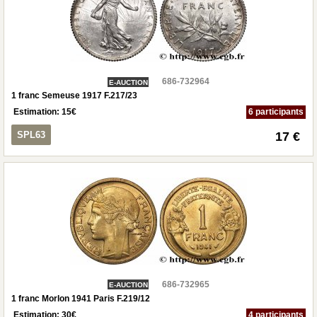
686-732964
E-AUCTION
1 franc Semeuse 1917 F.217/23
Estimation:
15
€
6 participants
SPL63
17 €
686-732965
E-AUCTION
1 franc Morlon 1941 Paris F.219/12
Estimation:
30
€
4 participants