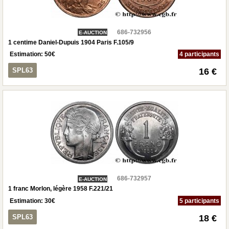
686-732956
E-AUCTION
1 centime Daniel-Dupuis 1904 Paris F.105/9
Estimation:
50
€
4 participants
SPL63
16 €
686-732957
E-AUCTION
1 franc Morlon, légère 1958 F.221/21
Estimation:
30
€
5 participants
SPL63
18 €