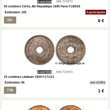
686-732973
E-AUCTION
50 centimes Cérès, IIIe République 1895 Paris F.189/16
Estimation:
10
€
4 participants
TB+
6 €
686-732974
E-AUCTION
25 centimes Lindauer 1929 F.171/13
Estimation:
8
€
pas d'offre
TTB
1 €