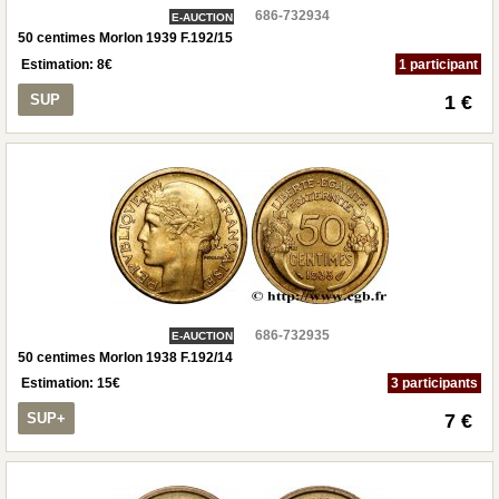
686-732934
E-AUCTION
50 centimes Morlon 1939 F.192/15
Estimation:
8
€
1 participant
SUP
1 €
686-732935
E-AUCTION
50 centimes Morlon 1938 F.192/14
Estimation:
15
€
3 participants
SUP+
7 €