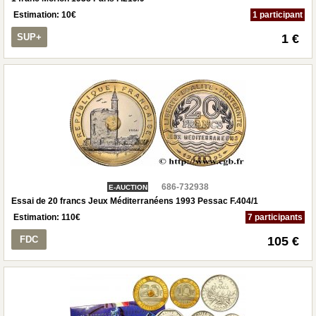
Estimation:
10
€
1 participant
SUP+
1 €
686-732938
E-AUCTION
Essai de 20 francs Jeux Méditerranéens 1993 Pessac F.404/1
Estimation:
110
€
7 participants
FDC
105 €