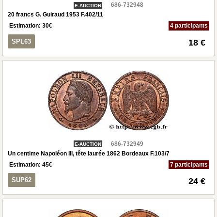
686-732948
E-AUCTION
20 francs G. Guiraud 1953 F.402/11
Estimation:
30
€
4 participants
SPL63
18 €
686-732949
E-AUCTION
Un centime Napoléon III, tête laurée 1862 Bordeaux F.103/7
Estimation:
45
€
7 participants
SUP62
24 €