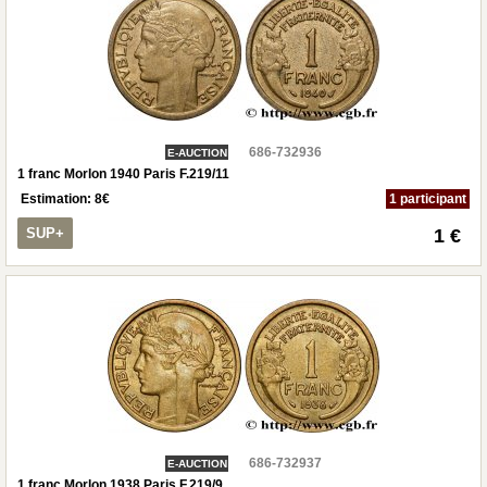
686-732936
E-AUCTION
1 franc Morlon 1940 Paris F.219/11
Estimation:
8
€
1 participant
SUP+
1 €
686-732937
E-AUCTION
1 franc Morlon 1938 Paris F.219/9