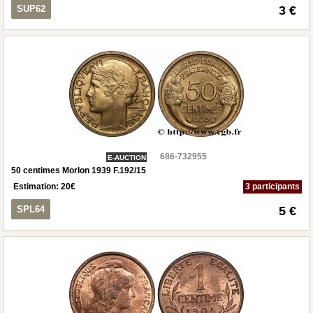
SUP62
3 €
686-732955
E-AUCTION
50 centimes Morlon 1939 F.192/15
Estimation:
20
€
3 participants
SPL64
5 €