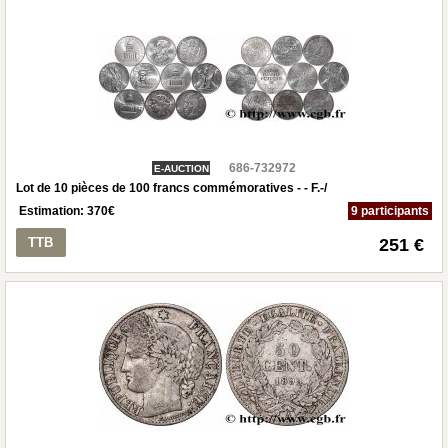
686-732972
E-AUCTION
Lot de 10 pièces de 100 francs commémoratives - - F.-/
Estimation:
370
€
9 participants
TTB
251 €