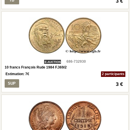
TB
3 €
686-732930
E-AUCTION
10 francs François Rude 1984 F.369/2
Estimation:
7
€
2 participants
SUP
3 €