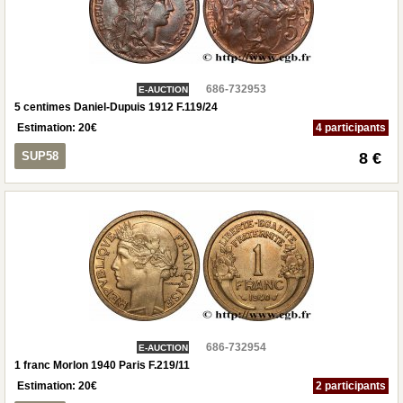
686-732953
E-AUCTION
5 centimes Daniel-Dupuis 1912 F.119/24
Estimation:
20
€
4 participants
SUP58
8 €
686-732954
E-AUCTION
1 franc Morlon 1940 Paris F.219/11
Estimation:
20
€
2 participants