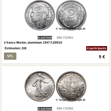
686-732961
E-AUCTION
2 francs Morlon, aluminium 1947 F.269/10
Estimation:
20
€
4 participants
SPL
5 €
686-732962
E-AUCTION