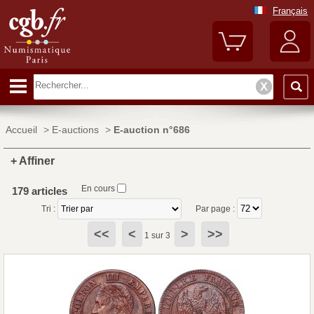
Français
Accueil
>
E-auctions
>
E-auction n°686
+ Affiner
En cours
179 articles
Tri :
Par page :
<<
<
>
>>
1 sur 3