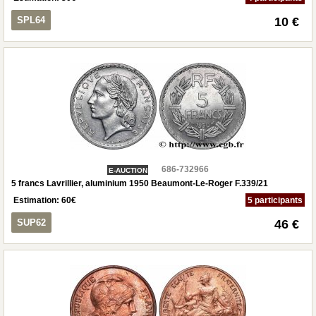
SPL64
10 €
686-732966
E-AUCTION
5 francs Lavrillier, aluminium 1950 Beaumont-Le-Roger F.339/21
Estimation:
60
€
5 participants
SUP62
46 €