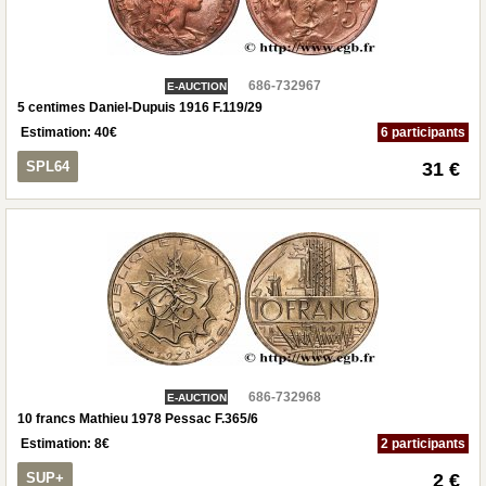
686-732967
E-AUCTION
5 centimes Daniel-Dupuis 1916 F.119/29
Estimation:
40
€
6 participants
SPL64
31 €
686-732968
E-AUCTION
10 francs Mathieu 1978 Pessac F.365/6
Estimation:
8
€
2 participants
SUP+
2 €