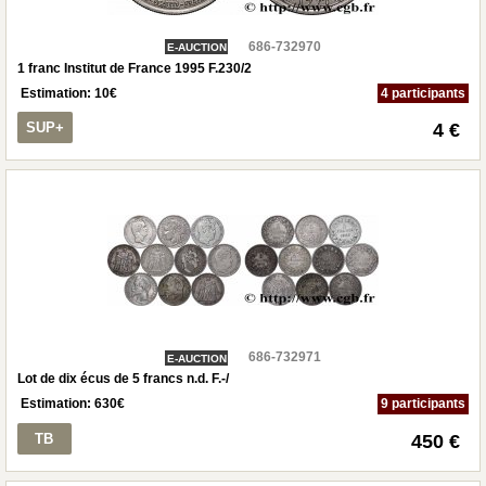
686-732970
E-AUCTION
1 franc Institut de France 1995 F.230/2
Estimation:
10
€
4 participants
SUP+
4 €
686-732971
E-AUCTION
Lot de dix écus de 5 francs n.d. F.-/
Estimation:
630
€
9 participants
TB
450 €