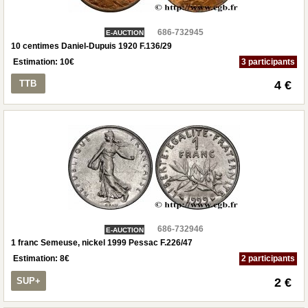
686-732945
E-AUCTION
10 centimes Daniel-Dupuis 1920 F.136/29
Estimation:
10
€
3 participants
TTB
4 €
686-732946
E-AUCTION
1 franc Semeuse, nickel 1999 Pessac F.226/47
Estimation:
8
€
2 participants
SUP+
2 €