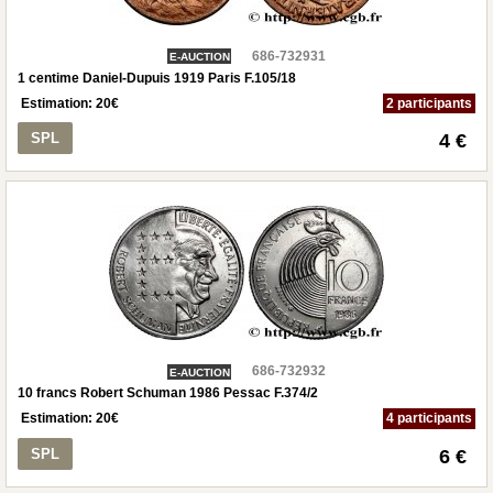
686-732931
E-AUCTION
1 centime Daniel-Dupuis 1919 Paris F.105/18
Estimation:
20
€
2 participants
SPL
4 €
686-732932
E-AUCTION
10 francs Robert Schuman 1986 Pessac F.374/2
Estimation:
20
€
4 participants
SPL
6 €