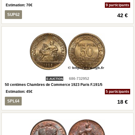
Estimation:
70
€
9 participants
SUP62
42 €
686-732952
E-AUCTION
50 centimes Chambres de Commerce 1923 Paris F.191/5
Estimation:
45
€
5 participants
SPL64
18 €