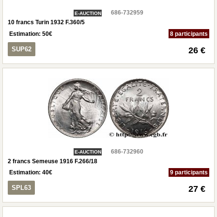
686-732959
E-AUCTION
10 francs Turin 1932 F.360/5
Estimation:
50
€
8 participants
SUP62
26 €
686-732960
E-AUCTION
2 francs Semeuse 1916 F.266/18
Estimation:
40
€
9 participants
SPL63
27 €