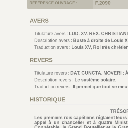
F.2090
RÉFÉRENCE OUVRAGE :
AVERS
Titulature avers :
LUD. XV. REX. CHRISTIANI
Description avers :
Buste à droite de Louis X
Traduction avers :
Louis XV, Roi très chrétien
REVERS
Titulature revers :
DAT. CUNCTA. MOVERI ; 
Description revers :
Le système solaire.
Traduction revers :
Il permet que tout se meu
HISTORIQUE
TRÉSO
Les premiers rois capétiens réglaient leur
appel à un chancelier et à quatre Minist
Connétable, le Grand Bouteiller et le Gra