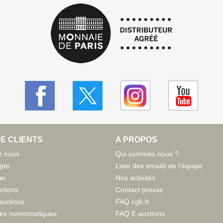
E CLIENTS
A PROPOS
z nous
Qui sommes nous ?
pte
Liste des emails de l'équipe
er
Nos activités
ctions
Contact presse
auctions
FAQ cgb.fr
tes numismatiques
FAQ E-auctions