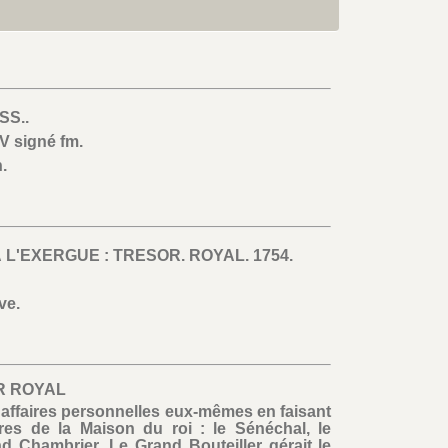
SS..
V signé fm.
.
À L'EXERGUE : TRESOR. ROYAL. 1754.
ve.
R ROYAL
s affaires personnelles eux-mêmes en faisant
res de la Maison du roi : le Sénéchal, le
nd Chambrier. Le Grand Bouteiller gérait le