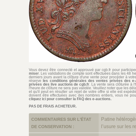
Vous devez être connecté et approuvé par cgb.fr pour participer 
miser
. Les validations de compte sont effectuées dans les 48 he
derniers jours avant la clôture d'une vente pour procéder à vot
réserve
les conditions générales des ventes privées des e-
privées des live auctions de cgb.fr
. La vente sera clôturée à l
l'heure de clôture ne sera pas validée. Veuillez noter que les dél
et qu'il peut en résulter un rejet de votre offre si elle est exp
doivent être effectuées avec des nombres entiers, vous ne pouv
cliquez ici pour consulter la FAQ des e-auctions.
PAS DE FRAIS ACHETEUR.
Patine hétérogè
COMMENTAIRES SUR L'ÉTAT
l’usure sur les re
DE CONSERVATION :