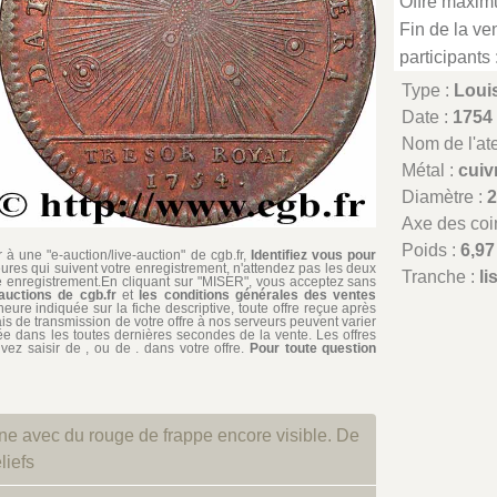
Offre maxim
Fin de la ven
participants 
Type :
Loui
Date :
1754
Nom de l'atel
Métal :
cuiv
Diamètre :
Axe des coi
Poids :
6,97
à une "e-auction/live-auction" de cgb.fr,
Identifiez vous pour
ures qui suivent votre enregistrement, n'attendez pas les deux
Tranche :
li
re enregistrement.En cliquant sur "MISER", vous acceptez sans
auctions de cgb.fr
et
les conditions générales des ventes
'heure indiquée sur la fiche descriptive, toute offre reçue après
ais de transmission de votre offre à nos serveurs peuvent varier
édiée dans les toutes dernières secondes de la vente. Les offres
ez saisir de , ou de . dans votre offre.
Pour toute question
ne avec du rouge de frappe encore visible. De
liefs