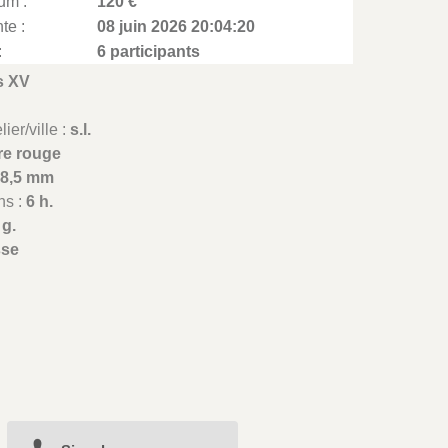
um :
120 €
te :
08 juin 2026 20:04:20
:
6 participants
s XV
ier/ville :
s.l.
re rouge
28,5 mm
ns :
6 h.
 g.
sse