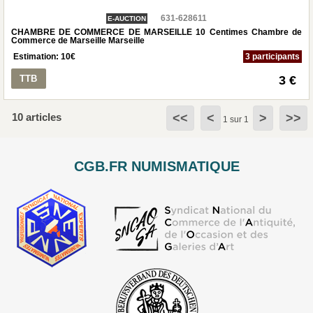
631-628611
E-AUCTION
CHAMBRE DE COMMERCE DE MARSEILLE 10 Centimes Chambre de
Commerce de Marseille Marseille
Estimation:
10
€
3 participants
TTB
3 €
10 articles
<<
<
>
>>
1 sur 1
CGB.FR NUMISMATIQUE