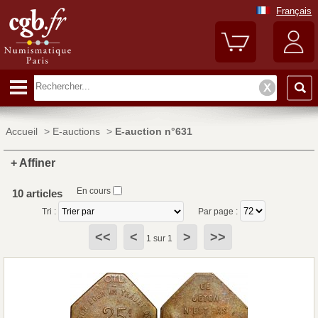
Français
Accueil
>
E-auctions
>
E-auction n°631
+ Affiner
En cours
10 articles
Tri :
Par page :
<<
<
>
>>
1 sur 1