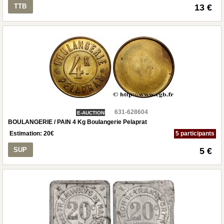
TTB
13 €
631-628604
E-AUCTION
BOULANGERIE / PAIN 4 Kg Boulangerie Pelaprat
Estimation:
20
€
5 participants
SUP
5 €