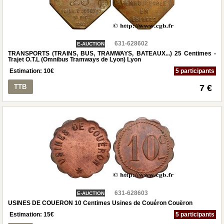
631-628602
E-AUCTION
TRANSPORTS (TRAINS, BUS, TRAMWAYS, BATEAUX...) 25 Centimes -
Trajet O.T.L (Omnibus Tramways de Lyon) Lyon
Estimation:
10
€
5 participants
TTB
7 €
631-628603
E-AUCTION
USINES DE COUERON 10 Centimes Usines de Couéron Couëron
Estimation:
15
€
5 participants