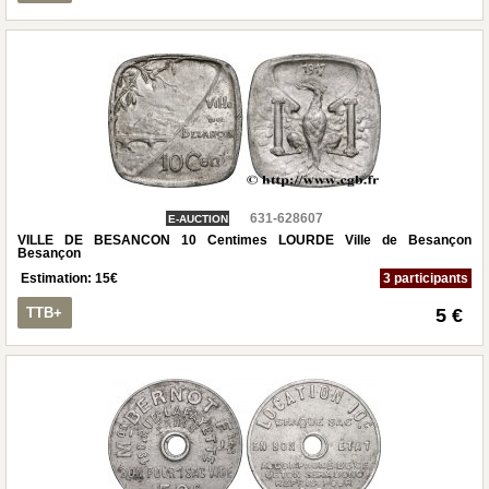
631-628607
E-AUCTION
VILLE DE BESANCON 10 Centimes LOURDE Ville de Besançon
Besançon
Estimation:
15
€
3 participants
TTB+
5 €