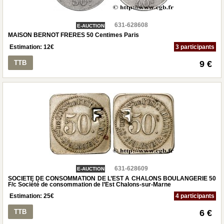
631-628608
E-AUCTION
MAISON BERNOT FRERES 50 Centimes Paris
Estimation:
12
€
3 participants
TTB
9 €
631-628609
E-AUCTION
SOCIETE DE CONSOMMATION DE L’EST A CHALONS BOULANGERIE 50
F/c Société de consommation de l’Est Chalons-sur-Marne
Estimation:
25
€
4 participants
TTB
6 €