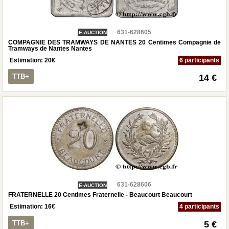
631-628605
E-AUCTION
COMPAGNIE DES TRAMWAYS DE NANTES 20 Centimes Compagnie de
Tramways de Nantes Nantes
Estimation:
20
€
6 participants
TTB+
14 €
631-628606
E-AUCTION
FRATERNELLE 20 Centimes Fraternelle - Beaucourt Beaucourt
Estimation:
16
€
4 participants
TTB+
5 €