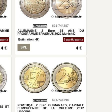
691-744287
E-AUCTION
RAMME
ALLEMAGNE 2 Euro 35 ANS DU
PROGRAMME ERASMUS 2022 Munich D
ipants
Estimation:
4
€
3 participants
4 €
SPL
4 €
691-744290
E-AUCTION
PORTUGAL 2 Euro GUIMARAES, CAPITALE
ES ET
EUROPÉENNE DE LA CULTURE 2012
Lisbonne