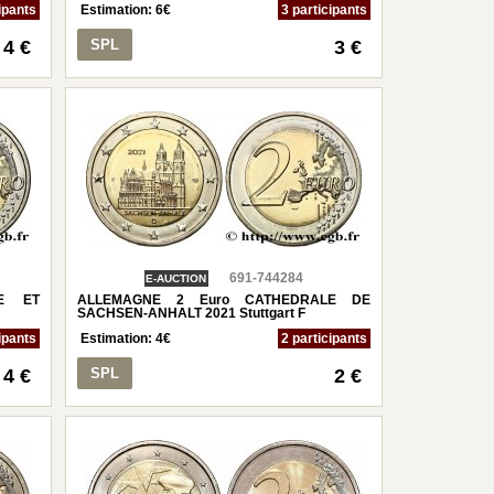
ipants
Estimation:
6
€
3 participants
4 €
SPL
3 €
691-744284
E-AUCTION
ME ET
ALLEMAGNE 2 Euro CATHEDRALE DE
SACHSEN-ANHALT 2021 Stuttgart F
ipants
Estimation:
4
€
2 participants
4 €
SPL
2 €