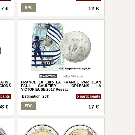
17 €
SPL
12 €
691-744266
E-AUCTION
FRANCE 10 Euro LA FRANCE PAR JEAN
TINE
PAUL GAULTIER - ORLEANS LA
GIONS
VICTORIEUSE 2017 Pessac
Estimation:
20
€
5 participants
ipants
FDC
17 €
58 €