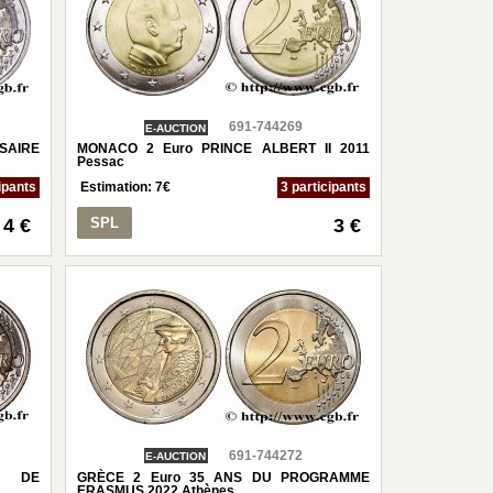
691-744269
E-AUCTION
SAIRE
MONACO 2 Euro PRINCE ALBERT II 2011
Pessac
ipants
Estimation:
7
€
3 participants
4 €
SPL
3 €
691-744272
E-AUCTION
U DE
GRÈCE 2 Euro 35 ANS DU PROGRAMME
ERASMUS 2022 Athènes