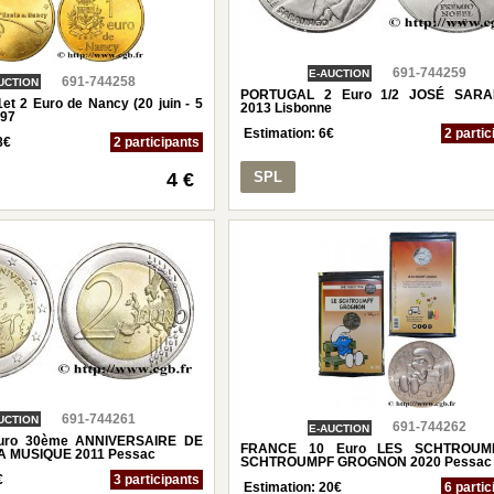
691-744259
E-AUCTION
691-744258
UCTION
PORTUGAL 2 Euro 1/2 JOSÉ SAR
t 2 Euro de Nancy (20 juin - 5
2013 Lisbonne
997
Estimation:
6
€
2 partic
8
€
2 participants
SPL
4 €
691-744261
UCTION
691-744262
E-AUCTION
uro 30ème ANNIVERSAIRE DE
FRANCE 10 Euro LES SCHTROUM
A MUSIQUE 2011 Pessac
SCHTROUMPF GROGNON 2020 Pessac
€
3 participants
Estimation:
20
€
6 partic