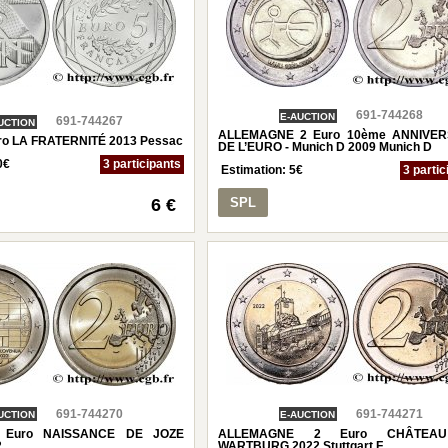
691-744268
E-AUCTION
691-744267
UCTION
ALLEMAGNE 2 Euro 10ème ANNIVER
o LA FRATERNITÉ 2013 Pessac
DE L’EURO - Munich D 2009 Munich D
0
€
3 participants
Estimation:
5
€
3 partic
6 €
SPL
691-744270
691-744271
UCTION
E-AUCTION
 Euro NAISSANCE DE JOZE
ALLEMAGNE 2 Euro CHÂTEA
2
WARTBURG 2022 Stuttgart F