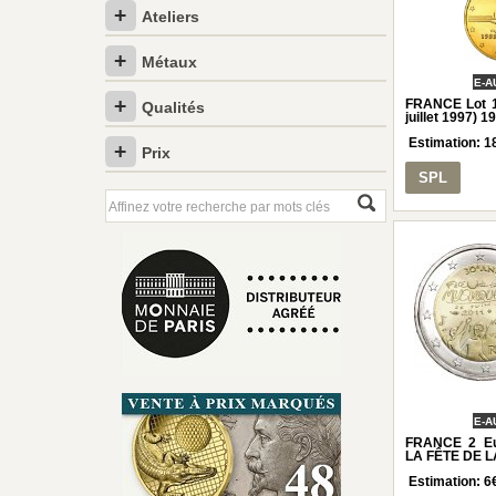
Ateliers
Métaux
E-A
FRANCE Lot 1e
Qualités
juillet 1997) 1
Estimation:
1
Prix
SPL
E-A
FRANCE 2 E
LA FÊTE DE L
Estimation:
6