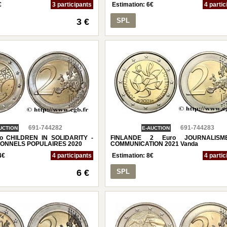
€
3 participants
Estimation:
6
€
4 partic
3 €
SPL
691-744282
691-744283
UCTION
E-AUCTION
o CHILDREN IN SOLIDARITY -
FINLANDE 2 Euro JOURNALIS
IONNELS POPULAIRES 2020
COMMUNICATION 2021 Vanda
4
€
4 participants
Estimation:
8
€
4 partic
6 €
SPL