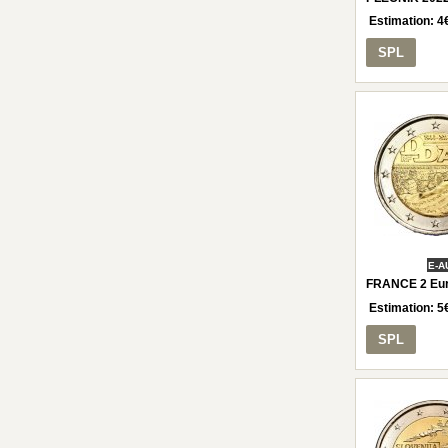
Estimation:
4
SPL
E-A
FRANCE 2 Eur
Estimation:
5
SPL