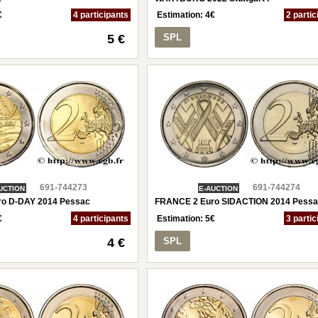
€
4 participants
Estimation:
4
€
2 partic
5 €
SPL
691-744273
691-744274
UCTION
E-AUCTION
o D-DAY 2014 Pessac
FRANCE 2 Euro SIDACTION 2014 Pess
€
4 participants
Estimation:
5
€
3 partic
4 €
SPL