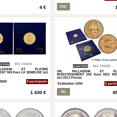
4 €
FDC
691-744264
UCTION
691-744265
E-AUCTION
LADIUM ET PLATINE
OR, PALLADIUM ET PLA
NT 500 Euro LA SEMEUSE (or)
INVESTISSEMENT 200 Euro DES RÉ
(or) 2012 Pessac
 580
€
8 participants
Estimation:
520
€
6 partic
1 430 €
BU
4