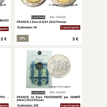
691-744260
E-AUCTION
AMAGO
FRANCE 2 Euro D-DAY 2014 Pessac
Estimation:
5
€
2 participants
ipants
2 €
SPL
3 €
691-744263
E-AUCTION
PFS -
FRANCE 10 Euro FRATERNITÉ par SEMPÉ
(hiver) 2014 Pessac
ipants
Estimation:
20
€
4 participants