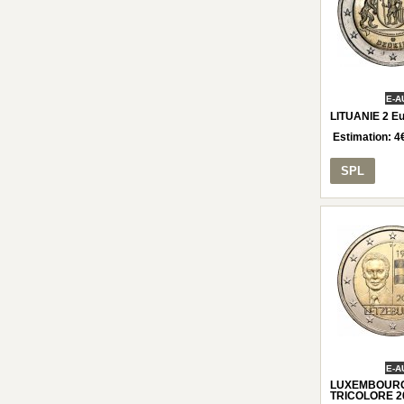
E-A
LITUANIE 2 E
Estimation:
4
SPL
E-A
LUXEMBOURG
TRICOLORE 2