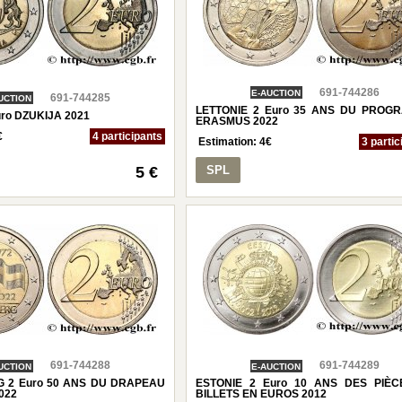
691-744286
E-AUCTION
691-744285
UCTION
LETTONIE 2 Euro 35 ANS DU PROG
uro DZUKIJA 2021
ERASMUS 2022
€
4 participants
Estimation:
4
€
3 partic
5 €
SPL
691-744288
691-744289
UCTION
E-AUCTION
 2 Euro 50 ANS DU DRAPEAU
ESTONIE 2 Euro 10 ANS DES PIÈC
022
BILLETS EN EUROS 2012