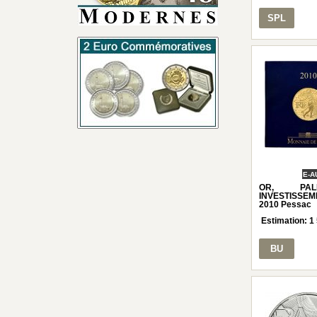
SPL
E-A
OR, PAL
INVESTISSEME
2010 Pessac
Estimation:
1
BU