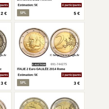
ipants
Estimation:
5
€
4 participants
2 €
SPL
5 €
691-744275
E-AUCTION
ac
ITALIE 2 Euro GALILÉE 2014 Rome
ipants
Estimation:
5
€
3 participants
3 €
SPL
3 €