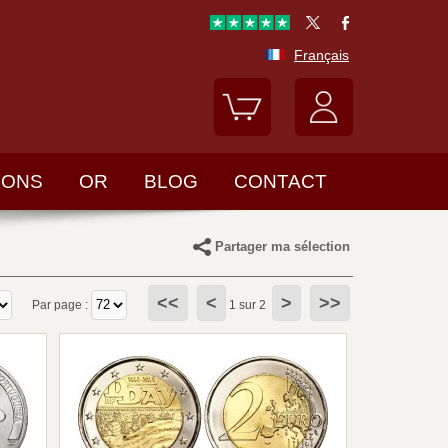
Français
LONS
OR
BLOG
CONTACT
Partager ma sélection
<<
<
>
>>
Par page :
1 sur 2