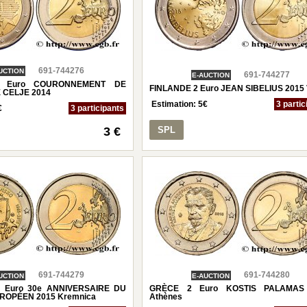
691-744276
UCTION
691-744277
E-AUCTION
2 Euro COURONNEMENT DE
FINLANDE 2 Euro JEAN SIBELIUS 2015
CELJE 2014
Estimation:
5
€
3 partic
€
3 participants
3 €
SPL
691-744279
691-744280
UCTION
E-AUCTION
 Euro 30e ANNIVERSAIRE DU
GRÈCE 2 Euro KOSTIS PALAMAS
OPÉEN 2015 Kremnica
Athènes