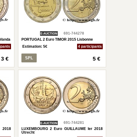
691-744278
E-AUCTION
 Vanda
PORTUGAL 2 Euro TIMOR 2015 Lisbonne
ipants
Estimation:
5
€
4 participants
3 €
SPL
5 €
691-744281
E-AUCTION
 2018
LUXEMBOURG 2 Euro GUILLAUME Ier 2018
Utrecht