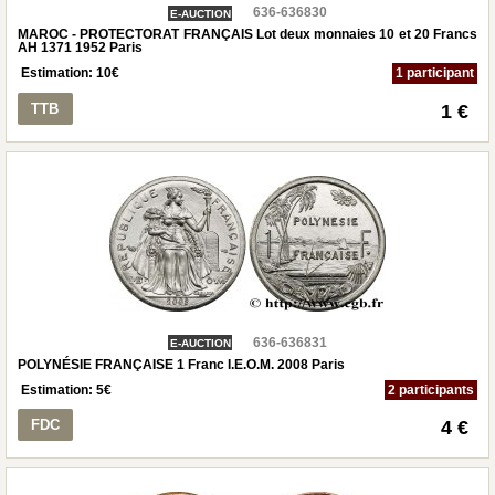
636-636830
E-AUCTION
MAROC - PROTECTORAT FRANÇAIS Lot deux monnaies 10 et 20 Francs
AH 1371 1952 Paris
Estimation:
10
€
1 participant
TTB
1 €
636-636831
E-AUCTION
POLYNÉSIE FRANÇAISE 1 Franc I.E.O.M. 2008 Paris
Estimation:
5
€
2 participants
FDC
4 €