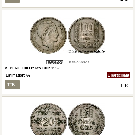
636-636823
E-AUCTION
ALGÉRIE 100 Francs Turin 1952
Estimation:
6
€
1 participant
TTB+
1 €