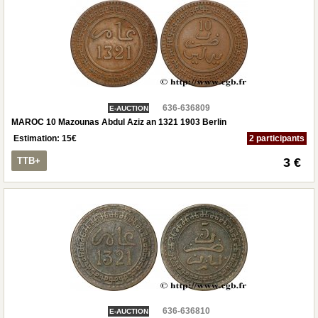
636-636809
E-AUCTION
MAROC 10 Mazounas Abdul Aziz an 1321 1903 Berlin
Estimation:
15
€
2 participants
TTB+
3 €
636-636810
E-AUCTION