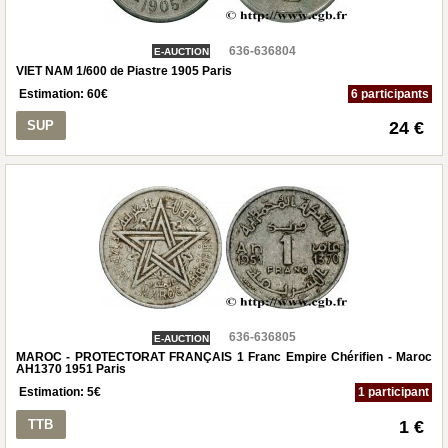
636-636804
E-AUCTION
VIET NAM 1/600 de Piastre 1905 Paris
Estimation:
60
€
6 participants
SUP
24 €
636-636805
E-AUCTION
MAROC - PROTECTORAT FRANÇAIS 1 Franc Empire Chérifien - Maroc
AH1370 1951 Paris
Estimation:
5
€
1 participant
TTB
1 €