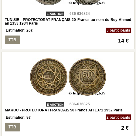
636-636824
E-AUCTION
TUNISIE - PROTECTORAT FRANÇAIS 20 Francs au nom du Bey Ahmed
an 1353 1934 Paris
Estimation:
20
€
3 participants
TTB
14 €
636-636825
E-AUCTION
MAROC - PROTECTORAT FRANÇAIS 50 Francs AH 1371 1952 Paris
Estimation:
8
€
2 participants
TTB
2 €