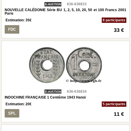
636-636833
E-AUCTION
NOUVELLE CALÉDONIE Série BU 1, 2, 5, 10, 20, 50 et 100 Francs 2001
Paris
Estimation:
35
€
8 participants
FDC
33 €
636-636834
E-AUCTION
INDOCHINE FRANÇAISE 1 Centième 1943 Hanoï
Estimation:
20
€
5 participants
SPL
11 €