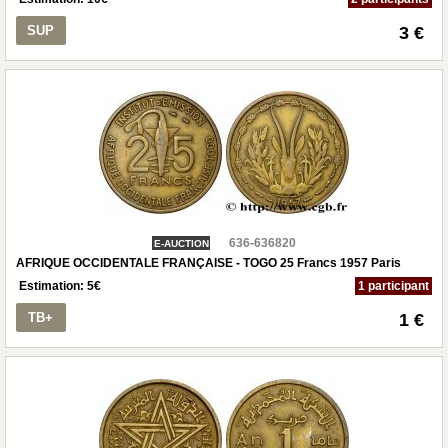
SUP
3 €
636-636820
E-AUCTION
AFRIQUE OCCIDENTALE FRANÇAISE - TOGO 25 Francs 1957 Paris
Estimation:
5
€
1 participant
TB+
1 €