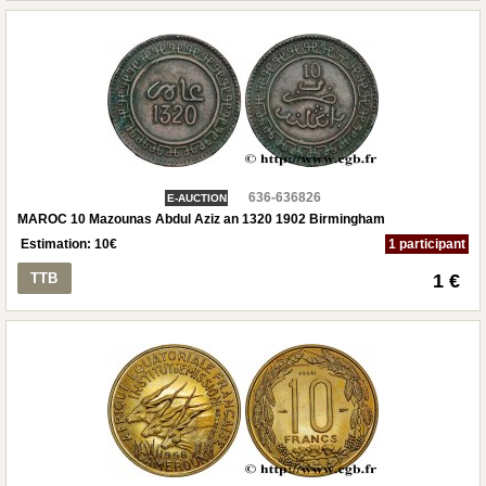
636-636826
E-AUCTION
MAROC 10 Mazounas Abdul Aziz an 1320 1902 Birmingham
Estimation:
10
€
1 participant
TTB
1 €