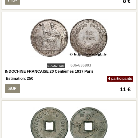
TTB+
8 €
636-636803
E-AUCTION
INDOCHINE FRANÇAISE 20 Centièmes 1937 Paris
Estimation:
25
€
4 participants
SUP
11 €