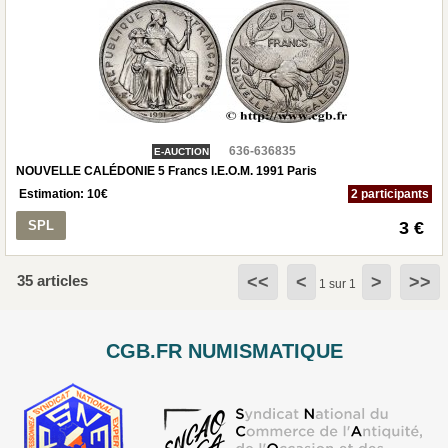
636-636835
E-AUCTION
NOUVELLE CALÉDONIE 5 Francs I.E.O.M. 1991 Paris
Estimation:
10
€
2 participants
SPL
3 €
35 articles
<<
<
>
>>
1 sur 1
CGB.FR NUMISMATIQUE