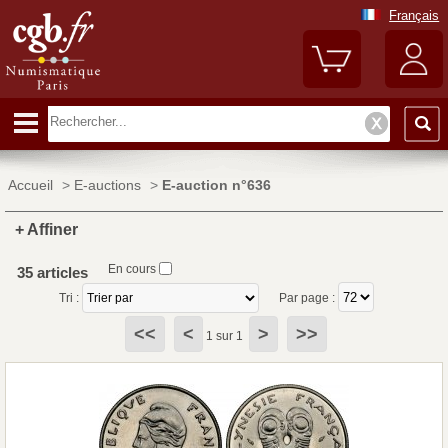
Français
Accueil
>
E-auctions
>
E-auction n°636
+ Affiner
En cours
35 articles
Tri :
Par page :
<<
<
>
>>
1 sur 1