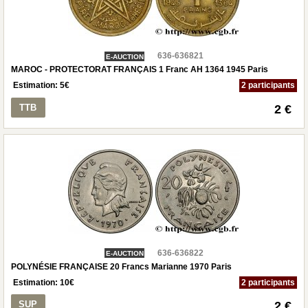
636-636821
E-AUCTION
MAROC - PROTECTORAT FRANÇAIS 1 Franc AH 1364 1945 Paris
Estimation:
5
€
2 participants
TTB
2 €
636-636822
E-AUCTION
POLYNÉSIE FRANÇAISE 20 Francs Marianne 1970 Paris
Estimation:
10
€
2 participants
SUP
2 €