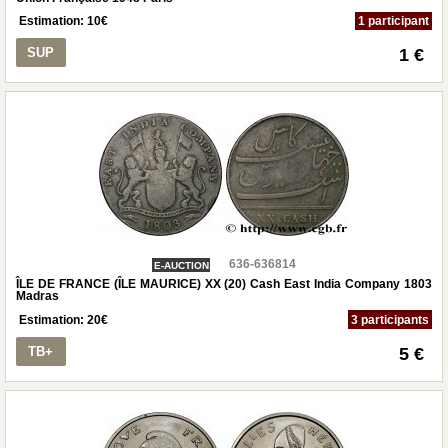
Estimation:
10
€
1 participant
SUP
1 €
636-636814
E-AUCTION
ÎLE DE FRANCE (ÎLE MAURICE) XX (20) Cash East India Company 1803
Madras
Estimation:
20
€
3 participants
TB+
5 €