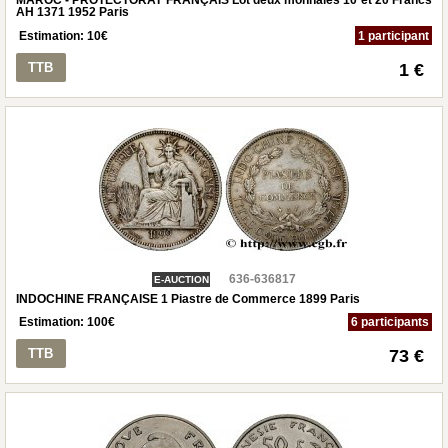
MAROC - PROTECTORAT FRANÇAIS Lot deux monnaies 10 et 20 Francs
AH 1371 1952 Paris
Estimation:
10
€
1 participant
TTB
1 €
636-636817
E-AUCTION
INDOCHINE FRANÇAISE 1 Piastre de Commerce 1899 Paris
Estimation:
100
€
6 participants
TTB
73 €