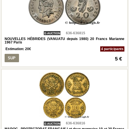
636-636815
E-AUCTION
NOUVELLES HÉBRIDES (VANUATU depuis 1980) 20 Francs Marianne
1967 Paris
Estimation:
20
€
4 participants
SUP
5 €
636-636816
E-AUCTION