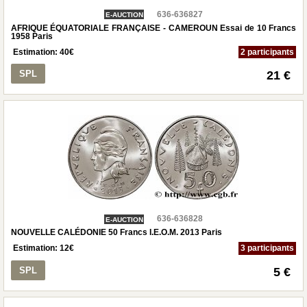
636-636827
E-AUCTION
AFRIQUE ÉQUATORIALE FRANÇAISE - CAMEROUN Essai de 10 Francs
1958 Paris
Estimation:
40
€
2 participants
SPL
21 €
636-636828
E-AUCTION
NOUVELLE CALÉDONIE 50 Francs I.E.O.M. 2013 Paris
Estimation:
12
€
3 participants
SPL
5 €