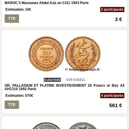
MAROC 5 Mazounas Abdul Aziz an 1321 1903 Paris
Estimation:
10
€
2 participants
TTB
3 €
636-636811
E-AUCTION
OR, PALLADIUM ET PLATINE INVESTISSEMENT 20 Francs or Bey Ali
AH1310 1892 Paris
Estimation:
570
€
4 participants
TTB
561 €