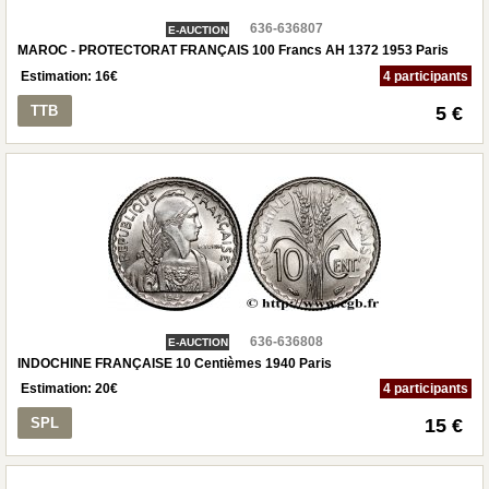
636-636807
E-AUCTION
MAROC - PROTECTORAT FRANÇAIS 100 Francs AH 1372 1953 Paris
Estimation:
16
€
4 participants
TTB
5 €
636-636808
E-AUCTION
INDOCHINE FRANÇAISE 10 Centièmes 1940 Paris
Estimation:
20
€
4 participants
SPL
15 €