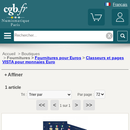
Français
Accueil
>
Boutiques
>
Fournitures >
Fournitures pour Euros
>
Classeurs et pages
VISTA pour monnaies Euro
+ Affiner
1 article
Tri :
Par page :
<<
<
>
>>
1 sur 1