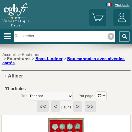
Français
Accueil
>
Boutiques
>
Fournitures >
Boxs Lindner
>
Box monnaies avec alvéoles
carrés
+ Affiner
11 articles
Tri :
Par page :
<<
<
>
>>
1 sur 1