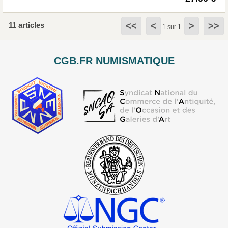
11 articles
<<
<
>
>>
1 sur 1
CGB.FR NUMISMATIQUE