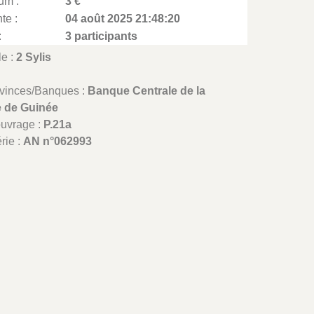
um :
3 €
te :
04 août 2025 21:48:20
:
3 participants
le :
2 Sylis
ovinces/Banques :
Banque Centrale de la
 de Guinée
ouvrage :
P.21a
rie :
AN n°062993