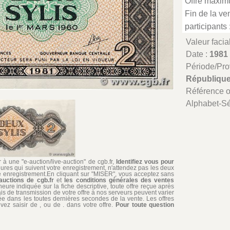
Offre maxim
Fin de la ven
participants 
Valeur facia
Date :
1981
Période/Pr
République
Référence 
Alphabet-Sé
à une "e-auction/live-auction" de cgb.fr,
Identifiez vous pour
ures qui suivent votre enregistrement, n'attendez pas les deux
re enregistrement.En cliquant sur "MISER", vous acceptez sans
auctions de cgb.fr
et
les conditions générales des ventes
'heure indiquée sur la fiche descriptive, toute offre reçue après
ais de transmission de votre offre à nos serveurs peuvent varier
édiée dans les toutes dernières secondes de la vente. Les offres
ez saisir de , ou de . dans votre offre.
Pour toute question