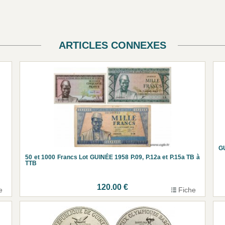
ARTICLES CONNEXES
GU
50 et 1000 Francs Lot GUINÉE 1958 P.09, P.12a et P.15a TB à
TTB
120.00 €
e
Fiche