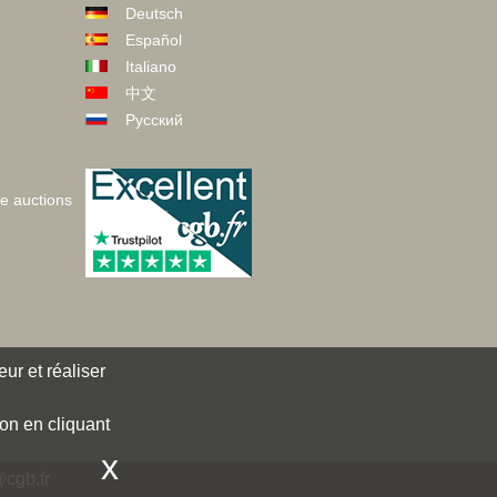
Deutsch
Español
Italiano
中文
Русский
ve auctions
ur et réaliser
ion en cliquant
x
cgb.fr