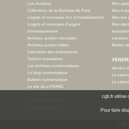
Live Auctions
Mon pani
Collections de la Monnaie de Paris
Mes e-au
Lingots et monnaies d'or d'investissement
Mes live 
Lingots et monnaies d'argent
Mes aler
d'investissement
Inscriptio
Archives auction monnaies
Livraison 
Archives auction billets
Modes de
Calendrier des évènements
Trésors monetaires
VENDR
Les archives numismatiques
Vendre vo
Le blog numismatique
Le calend
Bulletin numismatique
Le calend
Le site du e-FRANC
La collection idéale
cgb.fr utilis
Les amis du FRANC
Les amis de l'Euro
Pour faire dis
CGB N