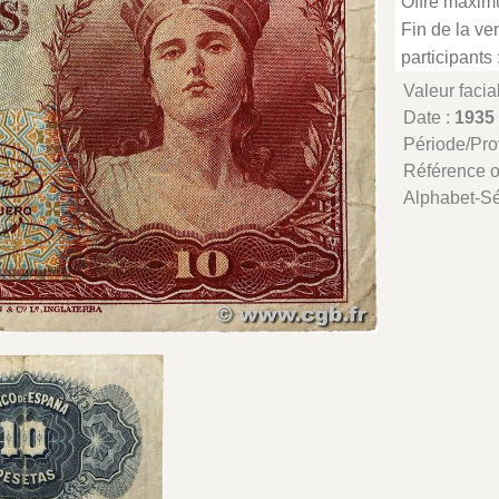
Offre maxim
Fin de la ven
participants 
Valeur facia
Date :
1935
Période/Pr
Référence 
Alphabet-Sé