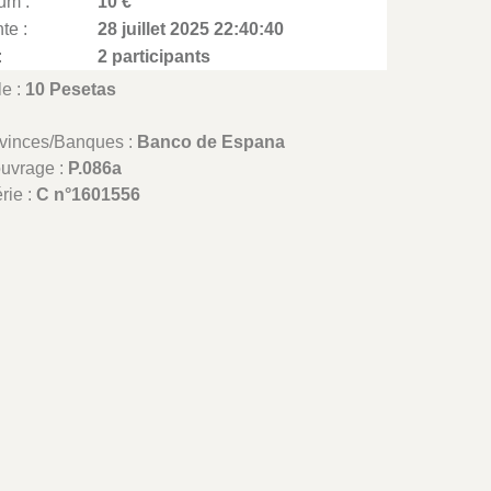
um :
10 €
te :
28 juillet 2025 22:40:40
:
2 participants
le :
10 Pesetas
ovinces/Banques :
Banco de Espana
ouvrage :
P.086a
rie :
C n°1601556