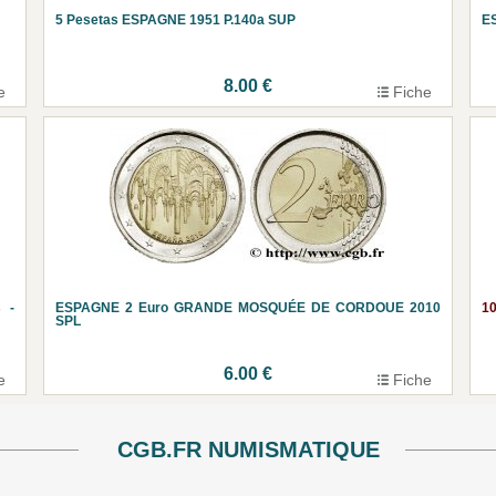
5 Pesetas ESPAGNE 1951 P.140a SUP
ES
8.00 €
e
Fiche
 -
ESPAGNE 2 Euro GRANDE MOSQUÉE DE CORDOUE 2010
1
SPL
6.00 €
e
Fiche
CGB.FR NUMISMATIQUE