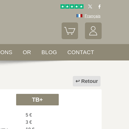
Français
LONS
OR
BLOG
CONTACT
Retour
TB+
5 €
3 €