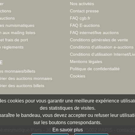
er
Nos activités
ctions
Contact presse
auctions
FAQ cgb.fr
tes numismatiques
FAQ E-auctions
n aux mailing listes
FAQ internet/live auctions
et frais de port
Conditions générales de vente
 règlements
Conditions d'utilisation e-auctions
Conditions d'utilisation Internet/Li
Mentions légales
E
Politique de confidentialité
s monnaies/billets
Cookies
rier des auctions monnaies
rier des auctions billets
e des cookies pour vous garantir une meilleure expérience utilisate
des statistiques de visites.
paraître le bandeau, vous devez accepter ou refuser leur utilisat
sur les boutons correspondants.
En savoir plus
umismatique Paris - 36 rue Vivienne - 75002 PARIS -
contact@