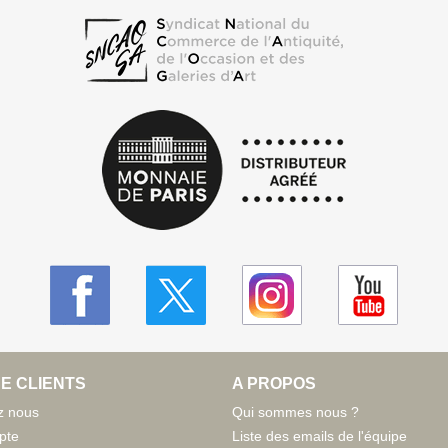
E CLIENTS
A PROPOS
z nous
Qui sommes nous ?
pte
Liste des emails de l'équipe