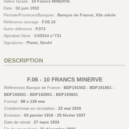
Valeur faciale :
10 Francs MINERVE
Date :
02 juin 1932
Période/Provinces/Banques :
Banque de France, XXe siècle
Référence ouvrage :
F.06.16
Autre référence :
P.073
Alphabet-Série :
V.65534 n°731
Signatures :
Platet, Strohl
DESCRIPTION
F.06 - 10 FRANCS MINERVE
Références Banque de France :
BDF191502 - BDF191801 -
BDF192601 - BDF192801 - BDF193601
Format :
88 x 138 mm
Création/mise en circulation :
22 mai 1916
Emission :
03 janvier 1916 - 25 février 1937
Date de retrait :
27 mars 1933
Fin du cours légal :
31 décembre 1933