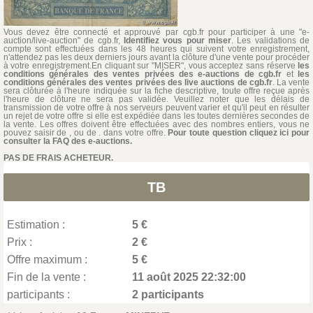
Vous devez être connecté et approuvé par cgb.fr pour participer à une "e-
auction/live-auction" de cgb.fr,
Identifiez vous pour miser
. Les validations de
compte sont effectuées dans les 48 heures qui suivent votre enregistrement,
n'attendez pas les deux derniers jours avant la clôture d'une vente pour procéder
à votre enregistrement.En cliquant sur "MISER", vous acceptez sans réserve
les
conditions générales des ventes privées des e-auctions de cgb.fr
et
les
conditions générales des ventes privées des live auctions de cgb.fr
. La vente
sera clôturée à l'heure indiquée sur la fiche descriptive, toute offre reçue après
l'heure de clôture ne sera pas validée. Veuillez noter que les délais de
transmission de votre offre à nos serveurs peuvent varier et qu'il peut en résulter
un rejet de votre offre si elle est expédiée dans les toutes dernières secondes de
la vente. Les offres doivent être effectuées avec des nombres entiers, vous ne
pouvez saisir de , ou de . dans votre offre.
Pour toute question cliquez ici pour
consulter la FAQ des e-auctions.
PAS DE FRAIS ACHETEUR.
TB
Estimation :
5 €
Prix :
2 €
Offre maximum :
5 €
Fin de la vente :
11 août 2025 22:32:00
participants :
2 participants