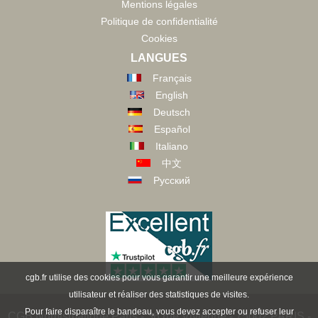
Mentions légales
Politique de confidentialité
Cookies
LANGUES
Français
English
Deutsch
Español
Italiano
中文
Русский
cgb.fr utilise des cookies pour vous garantir une meilleure expérience
utilisateur et réaliser des statistiques de visites.
Pour faire disparaître le bandeau, vous devez accepter ou refuser leur
CGB Numismatique Paris - 36 rue Vivienne - 75002 PARIS -