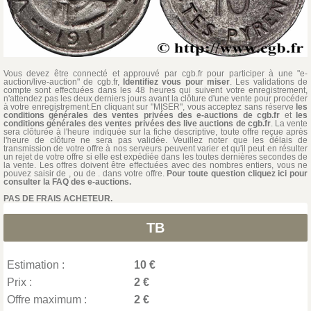
Vous devez être connecté et approuvé par cgb.fr pour participer à une "e-
auction/live-auction" de cgb.fr,
Identifiez vous pour miser
. Les validations de
compte sont effectuées dans les 48 heures qui suivent votre enregistrement,
n'attendez pas les deux derniers jours avant la clôture d'une vente pour procéder
à votre enregistrement.En cliquant sur "MISER", vous acceptez sans réserve
les
conditions générales des ventes privées des e-auctions de cgb.fr
et
les
conditions générales des ventes privées des live auctions de cgb.fr
. La vente
sera clôturée à l'heure indiquée sur la fiche descriptive, toute offre reçue après
l'heure de clôture ne sera pas validée. Veuillez noter que les délais de
transmission de votre offre à nos serveurs peuvent varier et qu'il peut en résulter
un rejet de votre offre si elle est expédiée dans les toutes dernières secondes de
la vente. Les offres doivent être effectuées avec des nombres entiers, vous ne
pouvez saisir de , ou de . dans votre offre.
Pour toute question cliquez ici pour
consulter la FAQ des e-auctions.
PAS DE FRAIS ACHETEUR.
TB
Estimation :
10 €
Prix :
2 €
Offre maximum :
2 €