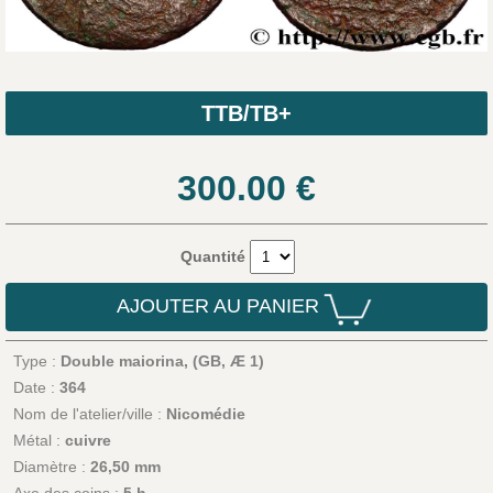
TTB/TB+
300.00
€
Quantité
AJOUTER AU PANIER
Type :
Double maiorina, (GB, Æ 1)
Date :
364
Nom de l'atelier/ville :
Nicomédie
Métal :
cuivre
Diamètre :
26,50 mm