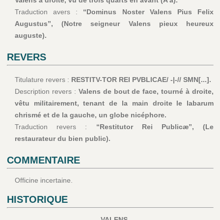
Valens à droite, vu de trois quarts en avant (A’a).
Traduction avers :
“Dominus Noster Valens Pius Felix
Augustus”, (Notre seigneur Valens pieux heureux
auguste).
REVERS
Titulature revers :
RESTITV-TOR REI PVBLICAE/ -|-// SMN[...].
Description revers :
Valens de bout de face, tourné à droite,
vêtu militairement, tenant de la main droite le labarum
chrismé et de la gauche, un globe nicéphore.
Traduction revers :
“Restitutor Rei Publicæ”, (Le
restaurateur du bien public).
COMMENTAIRE
Officine incertaine.
HISTORIQUE
VALENS