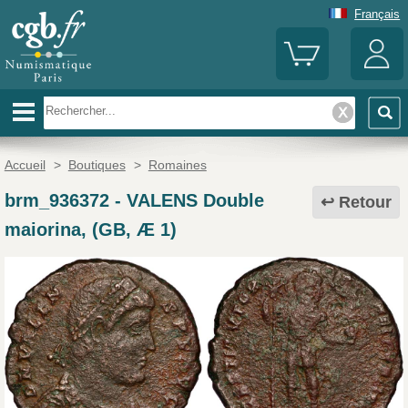
Français
Accueil
>
Boutiques
>
Romaines
brm_936372
-
VALENS Double
Retour
maiorina, (GB, Æ 1)