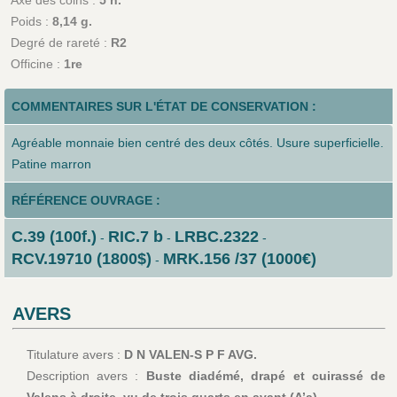
Axe des coins :
5 h.
Poids :
8,14 g.
Degré de rareté :
R2
Officine :
1re
COMMENTAIRES SUR L'ÉTAT DE CONSERVATION :
Agréable monnaie bien centré des deux côtés. Usure superficielle.
Patine marron
RÉFÉRENCE OUVRAGE :
C.39 (100f.)
RIC.7 b
LRBC.2322
-
-
-
RCV.19710 (1800$)
MRK.156 /37 (1000€)
-
AVERS
Titulature avers :
D N VALEN-S P F AVG.
Description avers :
Buste diadémé, drapé et cuirassé de