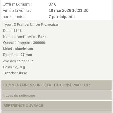
Offre maximum :
37 €
Fin de la vente :
18 mai 2026 16:21:20
participants :
7 participants
Type :
2 Francs Union Française
Date :
1948
Nom de l'atelier/ville :
Paris
Quantité frappée :
300000
Métal :
aluminium
Diamètre :
27 mm
Axe des coins :
6 h.
Poids :
2,19 g.
Tranche :
lisse
COMMENTAIRES SUR L'ÉTAT DE CONSERVATION :
traces de nettoyage
RÉFÉRENCE OUVRAGE :