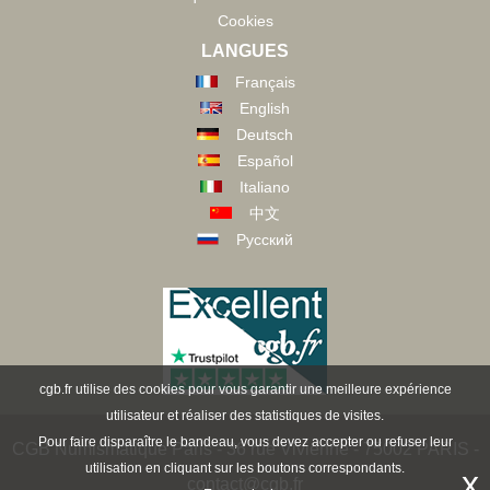
Cookies
LANGUES
Français
English
Deutsch
Español
Italiano
中文
Русский
cgb.fr utilise des cookies pour vous garantir une meilleure expérience
utilisateur et réaliser des statistiques de visites.
Pour faire disparaître le bandeau, vous devez accepter ou refuser leur
CGB Numismatique Paris - 36 rue Vivienne - 75002 PARIS -
utilisation en cliquant sur les boutons correspondants.
x
contact@cgb.fr