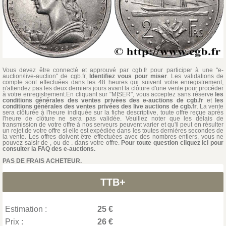
Vous devez être connecté et approuvé par cgb.fr pour participer à une "e-
auction/live-auction" de cgb.fr,
Identifiez vous pour miser
. Les validations de
compte sont effectuées dans les 48 heures qui suivent votre enregistrement,
n'attendez pas les deux derniers jours avant la clôture d'une vente pour procéder
à votre enregistrement.En cliquant sur "MISER", vous acceptez sans réserve
les
conditions générales des ventes privées des e-auctions de cgb.fr
et
les
conditions générales des ventes privées des live auctions de cgb.fr
. La vente
sera clôturée à l'heure indiquée sur la fiche descriptive, toute offre reçue après
l'heure de clôture ne sera pas validée. Veuillez noter que les délais de
transmission de votre offre à nos serveurs peuvent varier et qu'il peut en résulter
un rejet de votre offre si elle est expédiée dans les toutes dernières secondes de
la vente. Les offres doivent être effectuées avec des nombres entiers, vous ne
pouvez saisir de , ou de . dans votre offre.
Pour toute question cliquez ici pour
consulter la FAQ des e-auctions.
PAS DE FRAIS ACHETEUR.
TTB+
Estimation :
25 €
Prix :
26 €