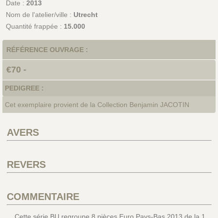
Date :
2013
Nom de l'atelier/ville :
Utrecht
Quantité frappée :
15.000
RÉFÉRENCE OUVRAGE :
€70 -
PEDIGREE :
Cet exemplaire provient de la Collection Benjamin JACOTIN
AVERS
REVERS
COMMENTAIRE
Cette série BU regroupe 8 pièces Euro Pays-Bas 2013 de la 1