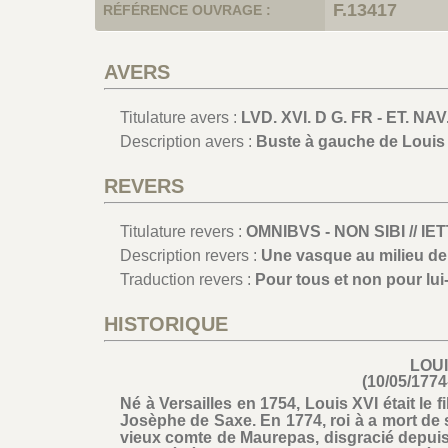
F.13417
RÉFÉRENCE OUVRAGE :
AVERS
Titulature avers :
LVD. XVI. D G. FR - ET. NAV
Description avers :
Buste à gauche de Louis 
REVERS
Titulature revers :
OMNIBVS - NON SIBI // IE
Description revers :
Une vasque au milieu de l
Traduction revers :
Pour tous et non pour lu
HISTORIQUE
LOUI
(10/05/1774
Né à Versailles en 1754, Louis XVI était le 
Josèphe de Saxe. En 1774, roi à a mort de s
vieux comte de Maurepas, disgracié depuis 