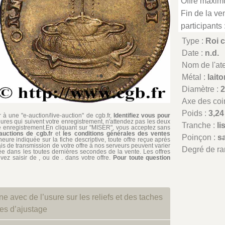
Offre maxim
Fin de la ven
participants 
Type :
Roi c
Date :
n.d.
Nom de l'atel
Métal :
lait
Diamètre :
Axe des coi
Poids :
3,24
à une "e-auction/live-auction" de cgb.fr,
Identifiez vous pour
ures qui suivent votre enregistrement, n'attendez pas les deux
Tranche :
li
re enregistrement.En cliquant sur "MISER", vous acceptez sans
auctions de cgb.fr
et
les conditions générales des ventes
Poinçon :
s
'heure indiquée sur la fiche descriptive, toute offre reçue après
ais de transmission de votre offre à nos serveurs peuvent varier
Degré de ra
édiée dans les toutes dernières secondes de la vente. Les offres
ez saisir de , ou de . dans votre offre.
Pour toute question
e avec de l’usure sur les reliefs et des taches
ies d’ajustage