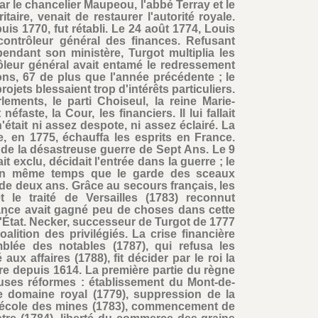
ar le chancelier Maupeou, l'abbé Terray et le
itaire, venait de restaurer l'autorité royale.
is 1770, fut rétabli. Le 24 août 1774, Louis
contrôleur général des finances. Refusant
endant son ministère, Turgot multiplia les
ôleur général avait entamé le redressement
ions, 67 de plus que l'année précédente ; le
rojets blessaient trop d'intérêts particuliers.
rlements, le parti Choiseul, la reine Marie-
éfaste, la Cour, les financiers. Il lui fallait
'était ni assez despote, ni assez éclairé. La
, en 1775, échauffa les esprits en France.
r de la désastreuse guerre de Sept Ans. Le 9
t exclu, décidait l'entrée dans la guerre ; le
é en même temps que le garde des sceaux
de deux ans. Grâce au secours français, les
 le traité de Versailles (1783) reconnut
rance avait gagné peu de choses dans cette
 l'État. Necker, successeur de Turgot de 1777
oalition des privilégiés. La crise financière
blée des notables (1787), qui refusa les
x affaires (1788), fit décider par le roi la
re depuis 1614. La première partie du règne
ses réformes : établissement du Mont-de-
le domaine royal (1779), suppression de la
 l'école des mines (1783), commencement de