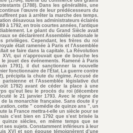
tre (1784), liberté du commerce des grains
otestants (1788). Dans les généralités, une
 continue l'œuvre de leur prédécesseurs du
uffirent pas à arrêter la marche des temps.
ation désavoua les administrateurs éclairés
9 à 1792, en trois courtes années, l'antique
médiablement. Le géant du Grand Siècle avait
éraux se déclarèrent Assemblée nationale le
ns privilèges. Cependant, les frères du roi
e royale était ramenée à Paris et l'Assemblée
allait se faire dans la capitale. La Révolution
is XVI, qui n'approuvait que de bouche les
e le jouet des événements. Ramené à Paris
juin 1791), il dut sanctionner la nouvelle
mier fonctionnaire de l'État. La guerre contre
92), précipita la chute du régime. Accusé de
e parisienne et l'Assemblée législative dut
 août 1792) avant de céder la place à une
rps qu'eut lieu le procès du roi (décembre
écuté le 21 janvier 1793. Avec le règne de
e de la monarchie française. Sans doute il y
ration, cette " comédie de quinze ans ", un
te la France mettra-t-elle un siècle pour se
mais c'est bien en 1792 que s'est brisée la
s quinze siècles, en même temps que se
et ses sujets. Constamment inférieurs à leur
ouis XVI et son épouse témoignèrent d'une