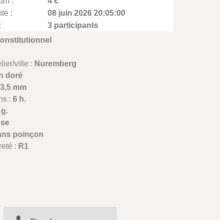
um :
4 €
te :
08 juin 2026 20:05:00
:
3 participants
onstitutionnel
ier/ville :
Nuremberg
on doré
23,5 mm
ns :
6 h.
 g.
sse
ans poinçon
reté :
R1