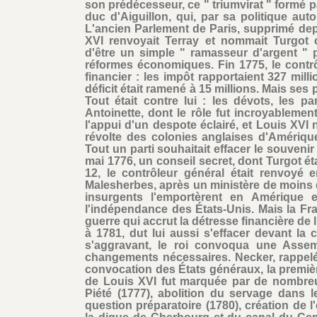
son prédécesseur, ce " triumvirat " formé p
duc d'Aiguillon, qui, par sa politique autor
L'ancien Parlement de Paris, supprimé depu
XVI renvoyait Terray et nommait Turgot 
d'être un simple " ramasseur d'argent " p
réformes économiques. Fin 1775, le contr
financier : les impôt rapportaient 327 mill
déficit était ramené à 15 millions. Mais ses p
Tout était contre lui : les dévots, les pa
Antoinette, dont le rôle fut incroyablement n
l'appui d'un despote éclairé, et Louis XVI n
révolte des colonies anglaises d'Amérique
Tout un parti souhaitait effacer le souveni
mai 1776, un conseil secret, dont Turgot étai
12, le contrôleur général était renvoy
Malesherbes, après un ministère de moins 
insurgents l'emportèrent en Amérique et
l'indépendance des États-Unis. Mais la F
guerre qui accrut la détresse financière de
à 1781, dut lui aussi s'effacer devant la c
s'aggravant, le roi convoqua une Assem
changements nécessaires. Necker, rappelé au
convocation des États généraux, la premiè
de Louis XVI fut marquée par de nombreu
Piété (1777), abolition du servage dans 
question préparatoire (1780), création de