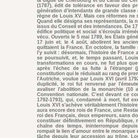
la digue de Cherbourg et du canal du Cen
(1787), édit de tolérance en faveur des pr
génération d'intendants de grande classe
règne de Louis XV. Mais ces réformes ne s
Quand elle désigna ses représentants, la n
issus du Conseil et des intendances. De 178
édifice politique et social s'écroula irré
vécu. Ouverts le 5 mai 1789, les États gén
17 juin et, le 4 août, abolirent les ancie
quittaient la France. En octobre, la famill
l'y suivit : désormais, l'histoire de France 
se poursuivit, et, le temps passant, Lou
transformations en cours, ne fut plus qu
après l'échec de sa fuite à l'étranger (
constitution qui le réduisait au rang de pre
l'Autriche, voulue par Louis XVI (avril 17
duplicité, le roi fut renversé par l'émeut
avaliser l'abolition de la monarchie (10
Convention nationale. C'est devant ce co
1792-1793), qui, condamné à mort, fut ex
Louis XVI s'achève véritablement l'histoir
aura encore des rois de France, une Restau
roi des Français, deux empereurs, sans dou
constituer définitivement en République, 
chaîne des temps, ininterrompue depui
rompait le lien d'amour entre le monarque 
tâche depuis leur accession au trône, L