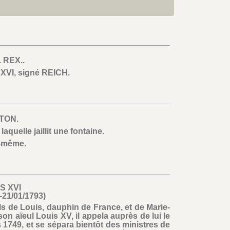
. REX..
XVI, signé REICH.
TTON.
aquelle jaillit une fontaine.
i-même.
S XVI
-21/01/1793)
fils de Louis, dauphin de France, et de Marie-
on aïeul Louis XV, il appela auprès de lui le
1749, et se sépara bientôt des ministres de