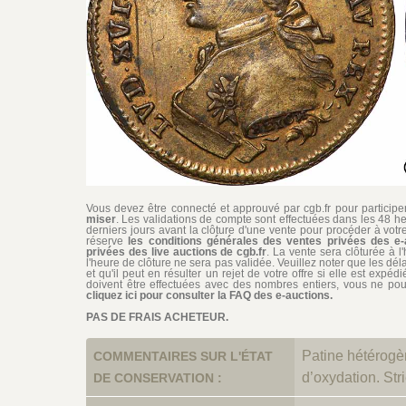
Vous devez être connecté et approuvé par cgb.fr pour participer 
miser
. Les validations de compte sont effectuées dans les 48 he
derniers jours avant la clôture d'une vente pour procéder à vot
réserve
les conditions générales des ventes privées des e-
privées des live auctions de cgb.fr
. La vente sera clôturée à l
l'heure de clôture ne sera pas validée. Veuillez noter que les dél
et qu'il peut en résulter un rejet de votre offre si elle est exp
doivent être effectuées avec des nombres entiers, vous ne pouv
cliquez ici pour consulter la FAQ des e-auctions.
PAS DE FRAIS ACHETEUR.
Patine hétérogèn
COMMENTAIRES SUR L'ÉTAT
d’oxydation. Str
DE CONSERVATION :