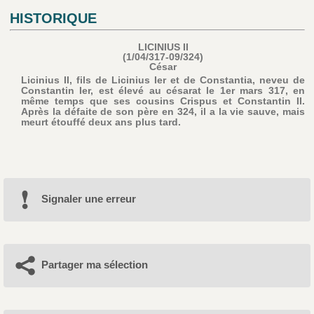
HISTORIQUE
LICINIUS II
(1/04/317-09/324)
César
Licinius II, fils de Licinius Ier et de Constantia, neveu de
Constantin Ier, est élevé au césarat le 1er mars 317, en
même temps que ses cousins Crispus et Constantin II.
Après la défaite de son père en 324, il a la vie sauve, mais
meurt étouffé deux ans plus tard.
Signaler une erreur
Partager ma sélection