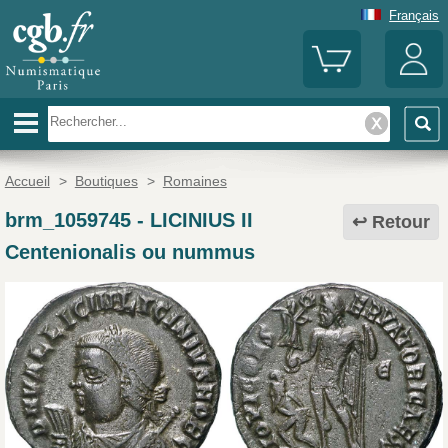
Français
Accueil
>
Boutiques
>
Romaines
brm_1059745
-
LICINIUS II
Retour
Centenionalis ou nummus