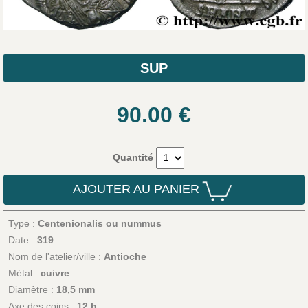
SUP
90.00
€
Quantité
AJOUTER AU PANIER
Type :
Centenionalis ou nummus
Date :
319
Nom de l'atelier/ville :
Antioche
Métal :
cuivre
Diamètre :
18,5 mm
Axe des coins :
12 h.