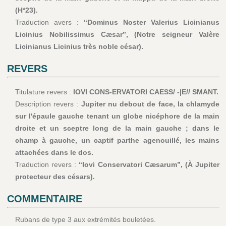
(H*23).
Traduction avers :
“Dominus Noster Valerius Licinianus
Licinius Nobilissimus Cæsar”, (Notre seigneur Valère
Licinianus Licinius très noble césar).
REVERS
Titulature revers :
IOVI CONS-ERVATORI CAESS/ -|E// SMANT.
Description revers :
Jupiter nu debout de face, la chlamyde
sur l'épaule gauche tenant un globe nicéphore de la main
droite et un sceptre long de la main gauche ; dans le
champ à gauche, un captif parthe agenouillé, les mains
attachées dans le dos.
Traduction revers :
“Iovi Conservatori Cæsarum”, (À Jupiter
protecteur des césars).
COMMENTAIRE
Rubans de type 3 aux extrémités bouletées.