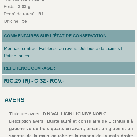
Poids :
3,03 g.
Degré de rareté :
R1
Officine :
5e
COMMENTAIRES SUR L'ÉTAT DE CONSERVATION :
Monnaie centrée. Faiblesse au revers. Joli buste de Licinius II.
Patine foncée
RÉFÉRENCE OUVRAGE :
RIC.29 (R)
C.32
RCV.-
-
-
AVERS
Titulature avers :
D N VAL LICIN LICINIVS NOB C.
Description avers :
Buste lauré et consulaire de Licinius II à
gauche vu de trois quarts en avant, tenant un globe et un
sceptre de la main gauche et la mappa de la main droite