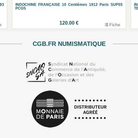
93
INDOCHINE FRANÇAISE 10 Centièmes 1912 Paris SUP55
I
PCGS
T
120.00 €
e
Fiche
CGB.FR NUMISMATIQUE