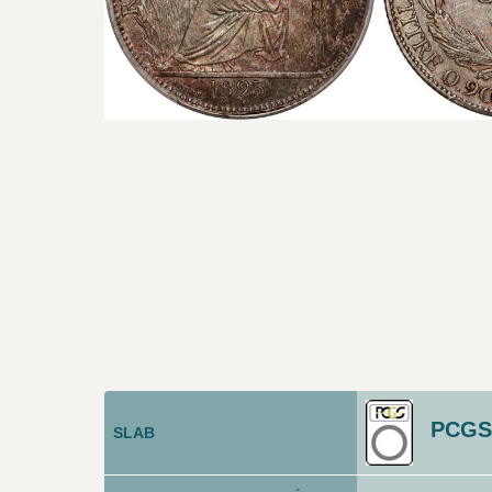
PCGS
SLAB