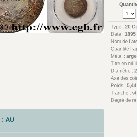
Quantit
Type :
20 C
Date :
1895
Nom de l'atel
Quantité fr
Métal :
arge
Titre en mil
Diamètre :
Axe des coi
Poids :
5,44
Tranche :
st
Degré de ra
 : AU