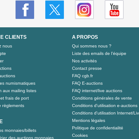
E CLIENTS
A PROPOS
z nous
Qui sommes nous ?
pte
Liste des emails de l'équipe
er
Nos activités
ctions
Contact presse
auctions
FAQ cgb.fr
tes numismatiques
FAQ E-auctions
n aux mailing listes
FAQ internet/live auctions
et frais de port
Conditions générales de vente
 règlements
Conditions d'utilisation e-auctions
Conditions d'utilisation Internet/Li
Mentions légales
E
Politique de confidentialité
s monnaies/billets
Cookies
rier des auctions monnaies