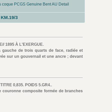
s coque PCGS Genuine Bent AU Detail
KM.19/3
-
// 1895 À L'EXERGUE.
 gauche de trois quarts de face, radiée et
yée sur un gouvernail et une ancre ; devant
ITRE 0,835. POIDS 5.GR4..
ne couronne composite formée de branches