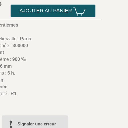
é
AJOUTER AU PANIER
entièmes
ier/ville :
Paris
appée :
300000
nt
lième :
900 ‰
26 mm
ns :
6 h.
 g.
riée
reté :
R1
Signaler une erreur