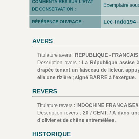
COMMENTAIRES SUR L'ÉTAT
Exemplaire sou
DE CONSERVATION :
Lec-Indo194
RÉFÉRENCE OUVRAGE :
AVERS
Titulature avers :
REPUBLIQUE - FRANCAISE
Description avers :
La République assise à
drapée tenant un faisceau de licteur, appu
elle une rizière ; signé BARRE à l'exergue.
REVERS
Titulature revers :
INDOCHINE FRANCAISE// T
Description revers :
20 / CENT. / A dans u
d'olivier et de chêne entremêlées.
HISTORIQUE