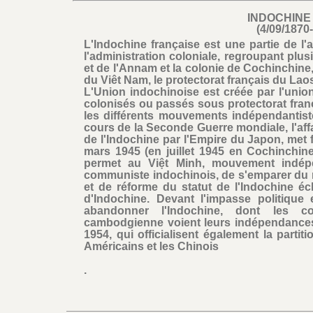
INDOCHINE
(4/09/1870
L'Indochine française est une partie de l'
l'administration coloniale, regroupant plusi
et de l'Annam et la colonie de Cochinchine,
du Viêt Nam, le protectorat français du Lao
L'Union indochinoise est créée par l'union
colonisés ou passés sous protectorat franç
les différents mouvements indépendantis
cours de la Seconde Guerre mondiale, l'aff
de l'Indochine par l'Empire du Japon, met fi
mars 1945 (en juillet 1945 en Cochinchine
permet au Việt Minh, mouvement indépe
communiste indochinois, de s'emparer du n
et de réforme du statut de l'Indochine é
d'Indochine. Devant l'impasse politique 
abandonner l'Indochine, dont les co
cambodgienne voient leurs indépendance
1954, qui officialisent également la parti
Américains et les Chinois
.