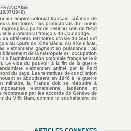
 FRANÇAISE
-10/07/1940)
ancien empire colonial français, création de
eurs territoires : les protectorats du Tonkin
 regroupés à partir de 1949 au sein de l'État
s et le protectorat français du Cambodge.
 de différents territoires d'Asie du Sud-Est
ais au cours du XIXe siècle. Au XXe siècle,
tes vietnamiens gagnent en puissance : au
aiblissement de la métropole et l'occupation
n à l'administration coloniale française le 9
). Le vide du pouvoir à la fin de la guerre
ndantiste vietnamien animé par le Parti
ord du pays. Les tentatives de conciliation
chouent et aboutissent en 1946 à la guerre
et militaire, la France doit se résoudre à
mposantes vietnamienne, laotienne et
s reconnues par les accords de Genève de
tion du Viêt Nam, comme le souhaitaient les
ARTICLES CONNEXES