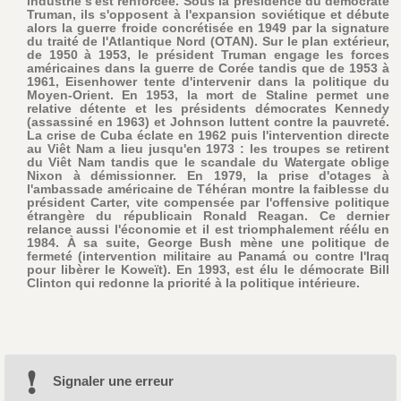
industrie s'est renforcée. Sous la présidence du démocrate
Truman, ils s'opposent à l'expansion soviétique et débute
alors la guerre froide concrétisée en 1949 par la signature
du traité de l'Atlantique Nord (OTAN). Sur le plan extérieur,
de 1950 à 1953, le président Truman engage les forces
américaines dans la guerre de Corée tandis que de 1953 à
1961, Eisenhower tente d'intervenir dans la politique du
Moyen-Orient. En 1953, la mort de Staline permet une
relative détente et les présidents démocrates Kennedy
(assassiné en 1963) et Johnson luttent contre la pauvreté.
La crise de Cuba éclate en 1962 puis l'intervention directe
au Viêt Nam a lieu jusqu'en 1973 : les troupes se retirent
du Viêt Nam tandis que le scandale du Watergate oblige
Nixon à démissionner. En 1979, la prise d'otages à
l'ambassade américaine de Téhéran montre la faiblesse du
président Carter, vite compensée par l'offensive politique
étrangère du républicain Ronald Reagan. Ce dernier
relance aussi l'économie et il est triomphalement réélu en
1984. À sa suite, George Bush mène une politique de
fermeté (intervention militaire au Panamá ou contre l'Iraq
pour libèrer le Koweït). En 1993, est élu le démocrate Bill
Clinton qui redonne la priorité à la politique intérieure.
Signaler une erreur