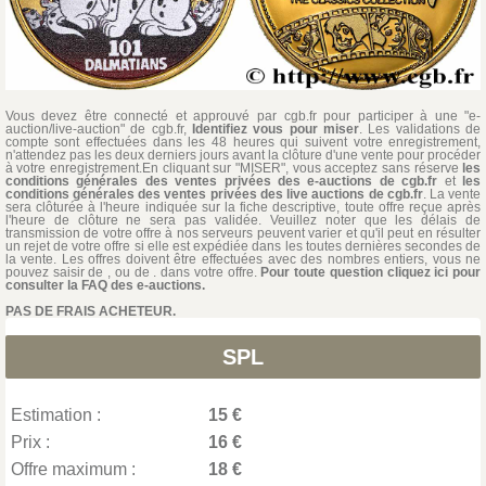
Vous devez être connecté et approuvé par cgb.fr pour participer à une "e-
auction/live-auction" de cgb.fr,
Identifiez vous pour miser
. Les validations de
compte sont effectuées dans les 48 heures qui suivent votre enregistrement,
n'attendez pas les deux derniers jours avant la clôture d'une vente pour procéder
à votre enregistrement.En cliquant sur "MISER", vous acceptez sans réserve
les
conditions générales des ventes privées des e-auctions de cgb.fr
et
les
conditions générales des ventes privées des live auctions de cgb.fr
. La vente
sera clôturée à l'heure indiquée sur la fiche descriptive, toute offre reçue après
l'heure de clôture ne sera pas validée. Veuillez noter que les délais de
transmission de votre offre à nos serveurs peuvent varier et qu'il peut en résulter
un rejet de votre offre si elle est expédiée dans les toutes dernières secondes de
la vente. Les offres doivent être effectuées avec des nombres entiers, vous ne
pouvez saisir de , ou de . dans votre offre.
Pour toute question cliquez ici pour
consulter la FAQ des e-auctions.
PAS DE FRAIS ACHETEUR.
SPL
Estimation :
15 €
Prix :
16 €
Offre maximum :
18 €