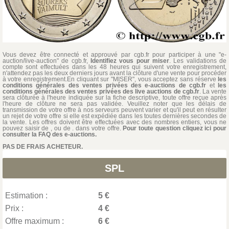
Vous devez être connecté et approuvé par cgb.fr pour participer à une "e-
auction/live-auction" de cgb.fr,
Identifiez vous pour miser
. Les validations de
compte sont effectuées dans les 48 heures qui suivent votre enregistrement,
n'attendez pas les deux derniers jours avant la clôture d'une vente pour procéder
à votre enregistrement.En cliquant sur "MISER", vous acceptez sans réserve
les
conditions générales des ventes privées des e-auctions de cgb.fr
et
les
conditions générales des ventes privées des live auctions de cgb.fr
. La vente
sera clôturée à l'heure indiquée sur la fiche descriptive, toute offre reçue après
l'heure de clôture ne sera pas validée. Veuillez noter que les délais de
transmission de votre offre à nos serveurs peuvent varier et qu'il peut en résulter
un rejet de votre offre si elle est expédiée dans les toutes dernières secondes de
la vente. Les offres doivent être effectuées avec des nombres entiers, vous ne
pouvez saisir de , ou de . dans votre offre.
Pour toute question cliquez ici pour
consulter la FAQ des e-auctions.
PAS DE FRAIS ACHETEUR.
SPL
Estimation :
5 €
Prix :
4 €
Offre maximum :
6 €