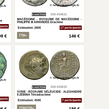
520-434631
E-AUCTION
MACÉDOINE - ROYAUME DE MACÉDOINE -
me
PHILIPPE III ARRHIDÉE Drachme
ipants
Estimation:
280
€
17 participants
09 €
TTB+
146 €
520-434635
E-AUCTION
SYRIE - ROYAUME SÉLEUCIDE - ALEXANDRE
II ZÉBINA Tétradrachme
ipants
Estimation:
450
€
7 participants
06 €
TTB/TTB+
186 €