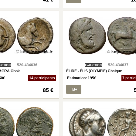
520-434636
520-434637
UCTION
E-AUCTION
AGRA Obole
ÉLIDE - ÉLIS (OLYMPIE) Chalque
50
€
14 participants
Estimation:
195
€
7 partic
85 €
TB+