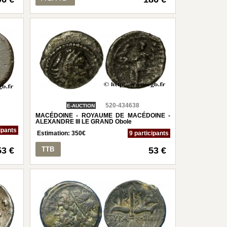
520-434638
E-AUCTION
MACÉDOINE - ROYAUME DE MACÉDOINE -
ALEXANDRE III LE GRAND Obole
ipants
Estimation:
350
€
9 participants
53 €
TTB
53 €