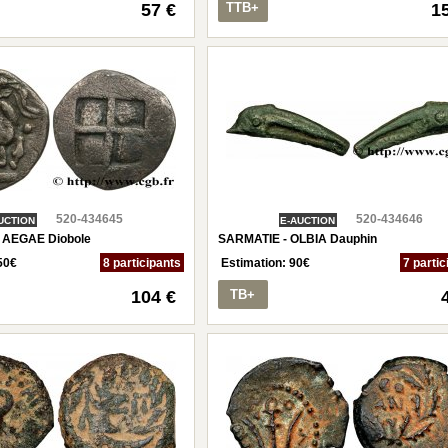
57 €
TTB+
1
520-434645
520-434646
UCTION
E-AUCTION
 AEGAE Diobole
SARMATIE - OLBIA Dauphin
50
€
8 participants
Estimation:
90
€
7 partic
104 €
TB+