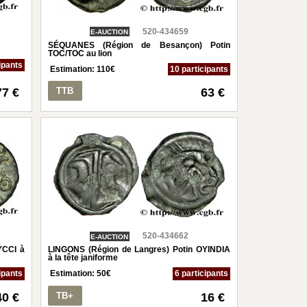
520-434659
E-AUCTION
SÉQUANES (Région de Besançon) Potin
TOC/TOC au lion
ipants
Estimation:
110
€
10 participants
77 €
TTB
63 €
520-434662
E-AUCTION
YCCI à
LINGONS (Région de Langres) Potin OYINDIA
à la tête janiforme
ipants
Estimation:
50
€
6 participants
40 €
TB+
16 €