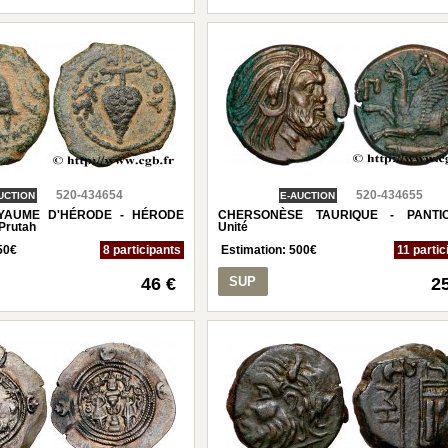
520-434654
520-434655
UCTION
E-AUCTION
YAUME D'HÉRODE - HÉRODE
CHERSONÈSE TAURIQUE - PANTI
rutah
Unité
50
€
8 participants
Estimation:
500
€
11 partic
46 €
SUP
2