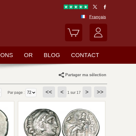
Français
LONS
OR
BLOG
CONTACT
Partager ma sélection
<<
<
>
>>
Par page :
1 sur 17