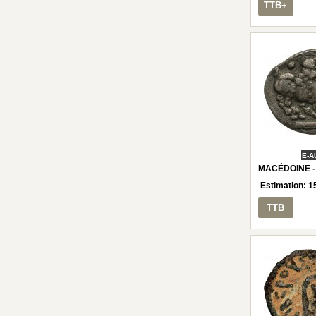
TTB+
E-A
MACÉDOINE -
Estimation:
1
TTB