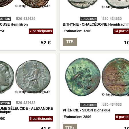
520-434629
520-434630
UCTION
E-AUCTION
ACUSE Hemilitron
BITHYNIE - CHALCÉDOINE Hemidrach
25
€
7 participants
Estimation:
320
€
14 partic
52 €
TTB
1
520-434632
UCTION
520-434633
E-AUCTION
AUME SÉLEUCIDE - ALEXANDRE
PHÉNICIE - SIDON Dichalque
halque
Estimation:
280
€
8 partic
95
€
6 participants
41 €
TTB+
1