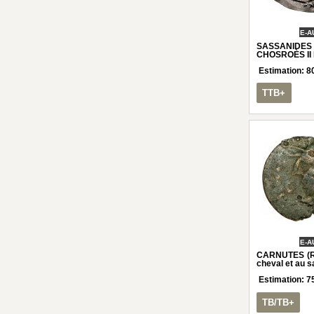
E-A
SASSANIDE
CHOSROÈS II
Estimation:
8
TTB+
E-A
CARNUTES (Ré
cheval et au s
Estimation:
7
TB/TB+