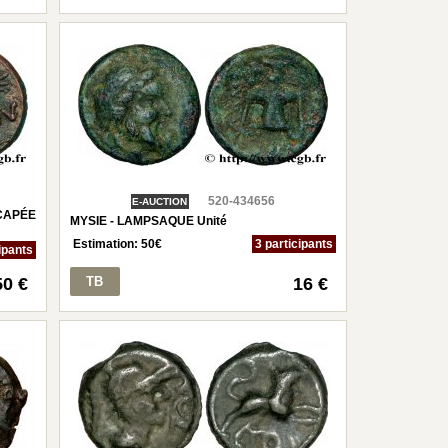
520-434656
E-AUCTION
CAPÉE
MYSIE - LAMPSAQUE Unité
Estimation:
50
€
3 participants
ipants
50 €
TB
16 €