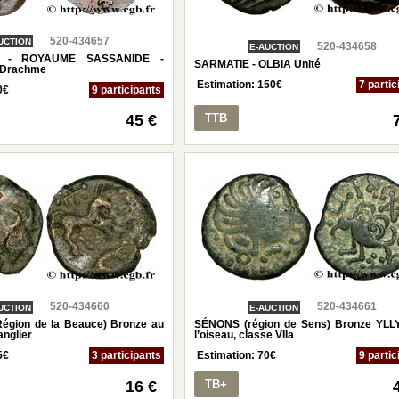
520-434657
UCTION
520-434658
E-AUCTION
S - ROYAUME SASSANIDE -
SARMATIE - OLBIA Unité
 Drachme
Estimation:
150
€
7 partic
0
€
9 participants
45 €
TTB
520-434660
520-434661
UCTION
E-AUCTION
gion de la Beauce) Bronze au
SÉNONS (région de Sens) Bronze YLL
anglier
l’oiseau, classe VIIa
5
€
3 participants
Estimation:
70
€
9 partic
16 €
TB+