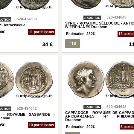
520-434640
E-AUCTION
520-434639
UCTION
SYRIE - ROYAUME SÉLEUCIDE - ANTI
S Tetrachalque
IV ÉPIPHANES Drachme
00
€
11 participants
Estimation:
280
€
13 partic
34 €
TTB
1
520-434643
E-AUCTION
520-434642
UCTION
CAPPADOCE - ROYAUME DE CAPPAD
S - ROYAUME SASSANIDE -
ARIOBARZANES Ier PHILOROM
achme
Drachme
95
€
10 participants
Estimation:
200
€
5 partic