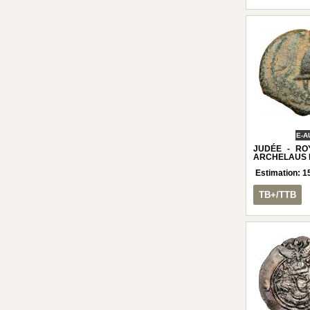
E-A
JUDÉE - RO
ARCHELAUS P
Estimation:
1
TB+/TTB