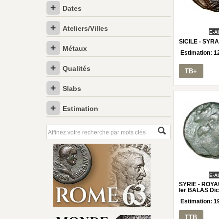
Dates
Ateliers/Villes
E-A
SICILE - SYR
Métaux
Estimation:
1
Qualités
TB+
Slabs
Estimation
E-A
SYRIE - ROY
Ier BALAS Dic
Estimation:
1
TTB