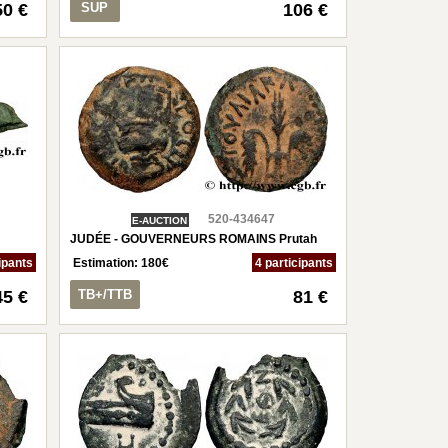
50 €
SUP
106 €
520-434647
E-AUCTION
JUDÉE - GOUVERNEURS ROMAINS Prutah
ipants
Estimation:
180
€
4 participants
45 €
TB+/TTB
81 €