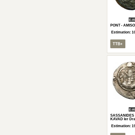
E-A
PONT - AMISO
Estimation:
1
TTB+
E-A
SASSANIDE
KAVAD Ier Dr
Estimation:
1