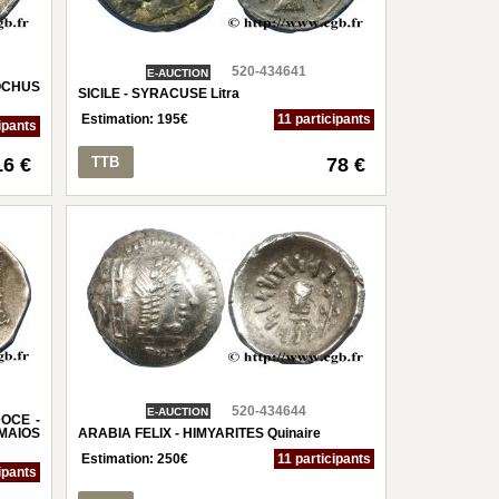
520-434641
E-AUCTION
OCHUS
SICILE - SYRACUSE Litra
Estimation:
195
€
11 participants
ipants
16 €
TTB
78 €
520-434644
E-AUCTION
OCE -
AIOS
ARABIA FELIX - HIMYARITES Quinaire
Estimation:
250
€
11 participants
ipants