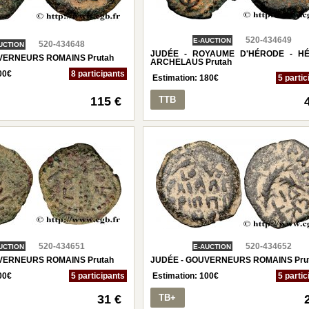
520-434649
E-AUCTION
520-434648
UCTION
JUDÉE - ROYAUME D'HÉRODE - H
VERNEURS ROMAINS Prutah
ARCHELAUS Prutah
00
€
8 participants
Estimation:
180
€
5 partic
115 €
TTB
520-434651
520-434652
UCTION
E-AUCTION
VERNEURS ROMAINS Prutah
JUDÉE - GOUVERNEURS ROMAINS Pru
00
€
5 participants
Estimation:
100
€
5 partic
31 €
TB+