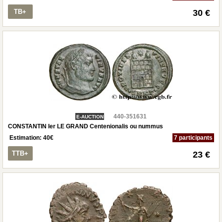
TB+
30 €
440-351631
E-AUCTION
CONSTANTIN Ier LE GRAND Centenionalis ou nummus
Estimation:
40
€
7 participants
TTB+
23 €