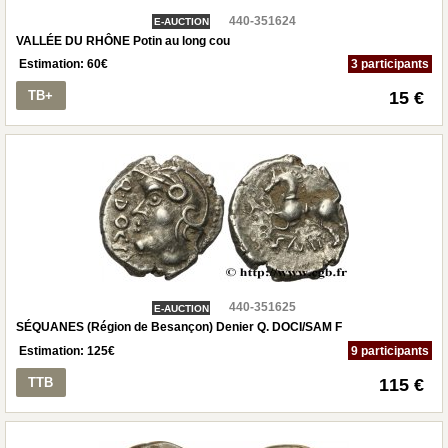
440-351624
E-AUCTION
VALLÉE DU RHÔNE Potin au long cou
Estimation:
60
€
3 participants
TB+
15 €
440-351625
E-AUCTION
SÉQUANES (Région de Besançon) Denier Q. DOCI/SAM F
Estimation:
125
€
9 participants
TTB
115 €