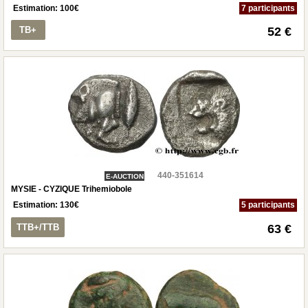
Estimation:
100
€
7 participants
TB+
52 €
440-351614
E-AUCTION
MYSIE - CYZIQUE Trihemiobole
Estimation:
130
€
5 participants
TTB+/TTB
63 €