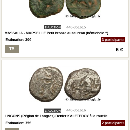
440-351615
E-AUCTION
MASSALIA - MARSEILLE Petit bronze au taureau (hémiobole ?)
Estimation:
30
€
3 participants
TB
6 €
440-351616
E-AUCTION
LINGONS (Région de Langres) Denier KALETEDOY à la rouelle
Estimation:
35
€
2 participants