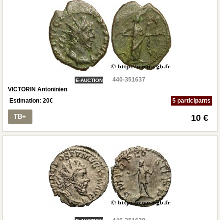
440-351637
E-AUCTION
VICTORIN Antoninien
Estimation:
20
€
5 participants
TB+
10 €