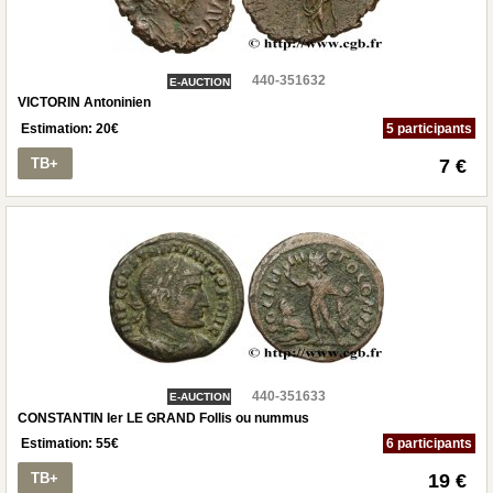
440-351632
E-AUCTION
VICTORIN Antoninien
Estimation:
20
€
5 participants
TB+
7 €
440-351633
E-AUCTION
CONSTANTIN Ier LE GRAND Follis ou nummus
Estimation:
55
€
6 participants
TB+
19 €