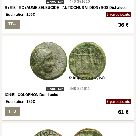
440-351610
E-AUCTION
SYRIE - ROYAUME SÉLEUCIDE - ANTIOCHUS VI DIONYSOS Dichalque
Estimation:
100
€
6 participants
TB+
36 €
440-351611
E-AUCTION
IONIE - COLOPHON Demi-unité
Estimation:
120
€
7 participants
TTB
61 €