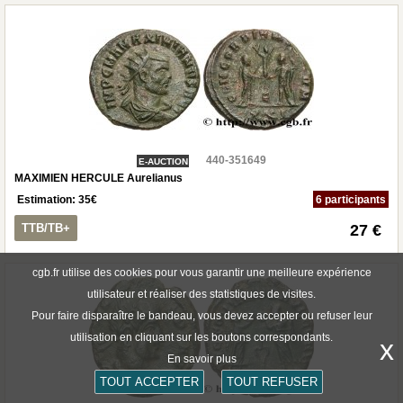
440-351649
E-AUCTION
MAXIMIEN HERCULE Aurelianus
Estimation:
35
€
6 participants
TTB/TB+
27 €
cgb.fr utilise des cookies pour vous garantir une meilleure expérience
utilisateur et réaliser des statistiques de visites.
Pour faire disparaître le bandeau, vous devez accepter ou refuser leur
utilisation en cliquant sur les boutons correspondants.
x
En savoir plus
TOUT ACCEPTER
TOUT REFUSER