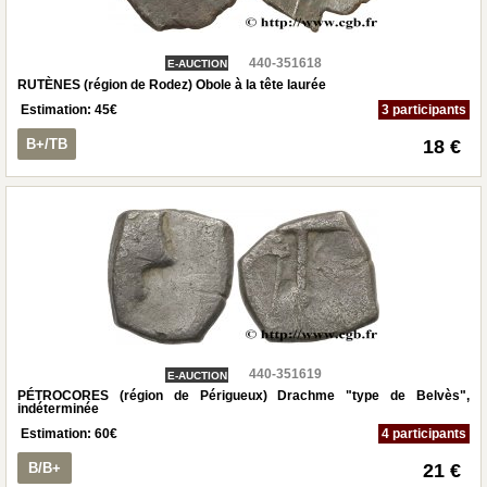
440-351618
E-AUCTION
RUTÈNES (région de Rodez) Obole à la tête laurée
Estimation:
45
€
3 participants
B+/TB
18 €
440-351619
E-AUCTION
PÉTROCORES (région de Périgueux) Drachme "type de Belvès",
indéterminée
Estimation:
60
€
4 participants
B/B+
21 €