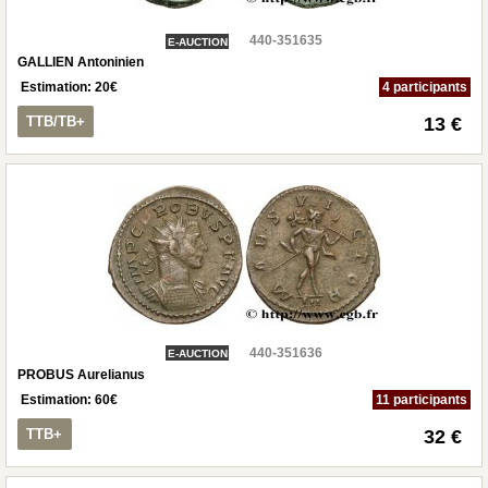
440-351635
E-AUCTION
GALLIEN Antoninien
Estimation:
20
€
4 participants
TTB/TB+
13 €
440-351636
E-AUCTION
PROBUS Aurelianus
Estimation:
60
€
11 participants
TTB+
32 €