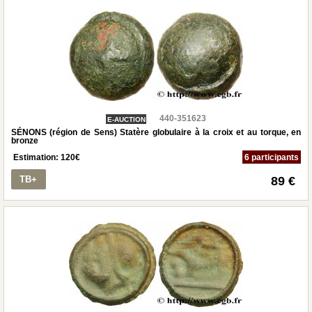
440-351623
E-AUCTION
SÉNONS (région de Sens) Statère globulaire à la croix et au torque, en
bronze
Estimation:
120
€
6 participants
TB+
89 €