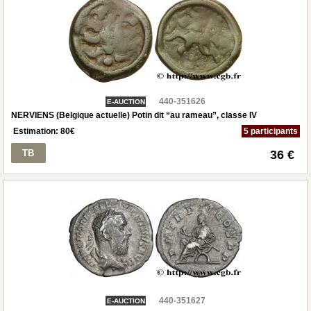
440-351626
E-AUCTION
NERVIENS (Belgique actuelle) Potin dit “au rameau”, classe IV
Estimation:
80
€
5 participants
TB
36 €
440-351627
E-AUCTION