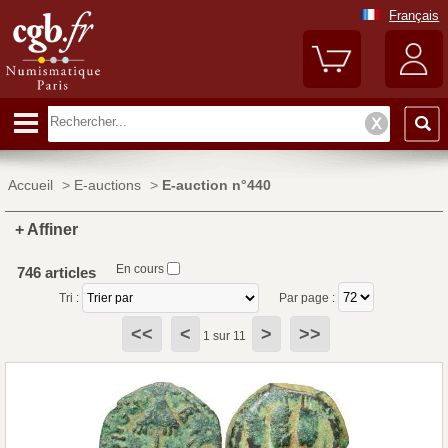
Français
Accueil
>
E-auctions
>
E-auction n°440
+ Affiner
En cours
746 articles
Tri :
Par page :
<<
<
>
>>
1 sur 11