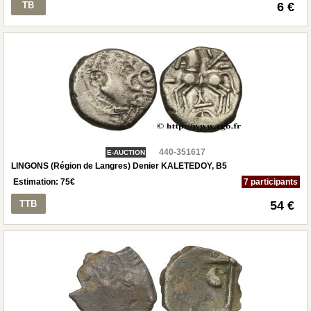
TB
6 €
440-351617
E-AUCTION
LINGONS (Région de Langres) Denier KALETEDOY, B5
Estimation:
75
€
7 participants
TTB
54 €