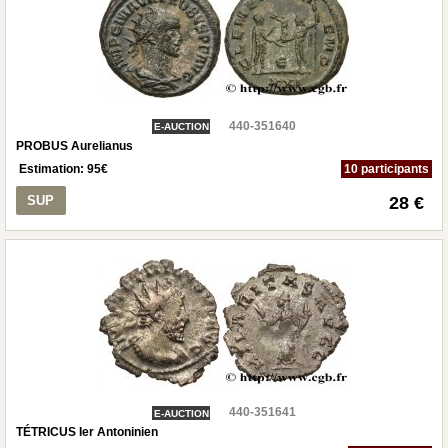
440-351640
E-AUCTION
PROBUS Aurelianus
Estimation:
95
€
10 participants
SUP
28 €
440-351641
E-AUCTION
TÉTRICUS Ier Antoninien