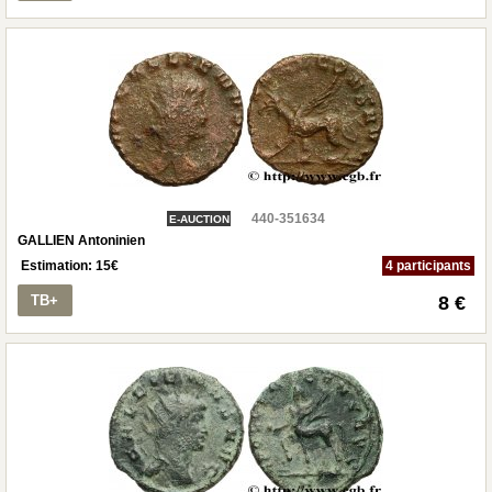
440-351634
E-AUCTION
GALLIEN Antoninien
Estimation:
15
€
4 participants
TB+
8 €