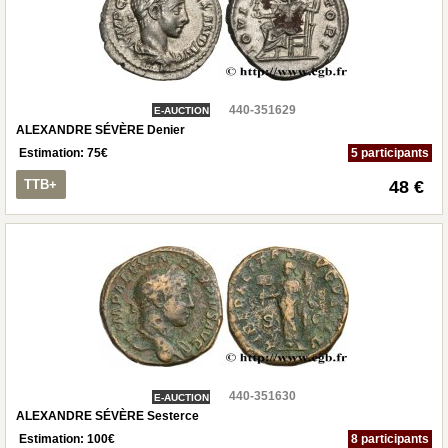
440-351629
E-AUCTION
ALEXANDRE SÉVÈRE Denier
Estimation:
75
€
5 participants
TTB+
48 €
440-351630
E-AUCTION
ALEXANDRE SÉVÈRE Sesterce
Estimation:
100
€
8 participants