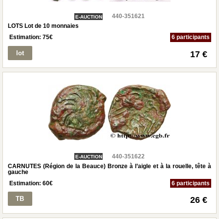
440-351621
E-AUCTION
LOTS Lot de 10 monnaies
Estimation:
75
€
6 participants
lot
17 €
440-351622
E-AUCTION
CARNUTES (Région de la Beauce) Bronze à l’aigle et à la rouelle, tête à
gauche
Estimation:
60
€
6 participants
TB
26 €