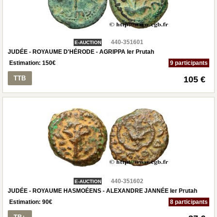
440-351601
E-AUCTION
JUDÉE - ROYAUME D'HÉRODE - AGRIPPA Ier Prutah
Estimation:
150
€
9 participants
TTB
105 €
440-351602
E-AUCTION
JUDÉE - ROYAUME HASMOÉENS - ALEXANDRE JANNÉE Ier Prutah
Estimation:
90
€
8 participants