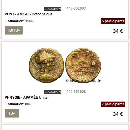
440-351607
E-AUCTION
PONT - AMISOS Octochalque
Estimation:
150
€
5 participants
TB/TB+
34 €
440-351608
E-AUCTION
PHRYGIE - APAMÉE Unité
Estimation:
80
€
7 participants
TB+
34 €