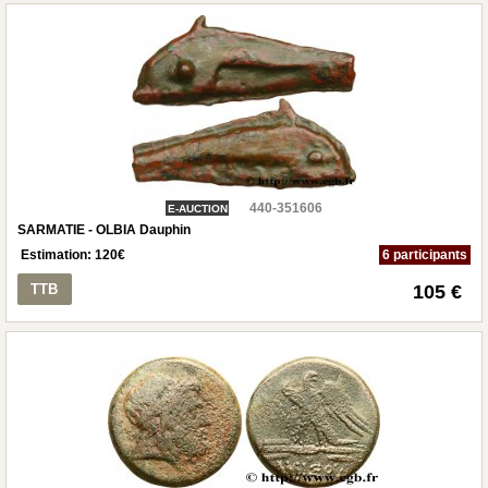
440-351606
E-AUCTION
SARMATIE - OLBIA Dauphin
Estimation:
120
€
6 participants
TTB
105 €