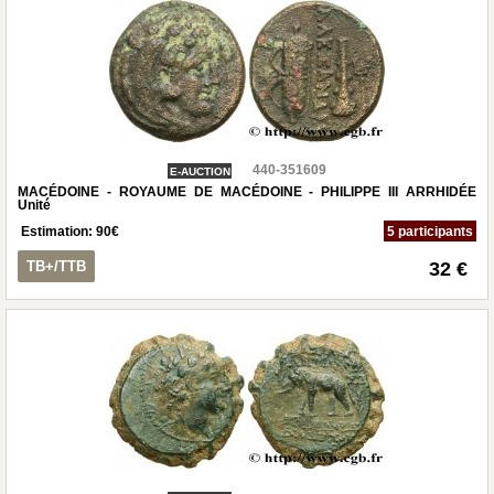
440-351609
E-AUCTION
MACÉDOINE - ROYAUME DE MACÉDOINE - PHILIPPE III ARRHIDÉE
Unité
Estimation:
90
€
5 participants
TB+/TTB
32 €