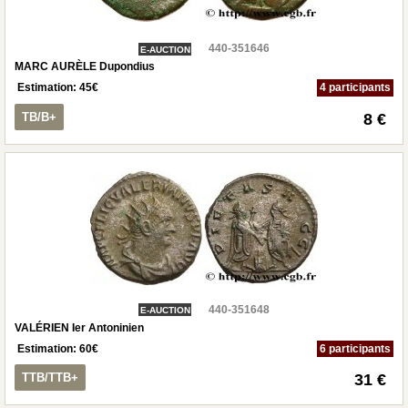
440-351646
E-AUCTION
MARC AURÈLE Dupondius
Estimation:
45
€
4 participants
TB/B+
8 €
440-351648
E-AUCTION
VALÉRIEN Ier Antoninien
Estimation:
60
€
6 participants
TTB/TTB+
31 €