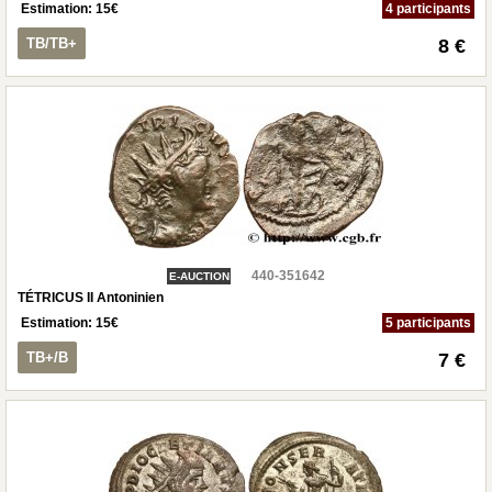
Estimation:
15
€
4 participants
TB/TB+
8 €
440-351642
E-AUCTION
TÉTRICUS II Antoninien
Estimation:
15
€
5 participants
TB+/B
7 €