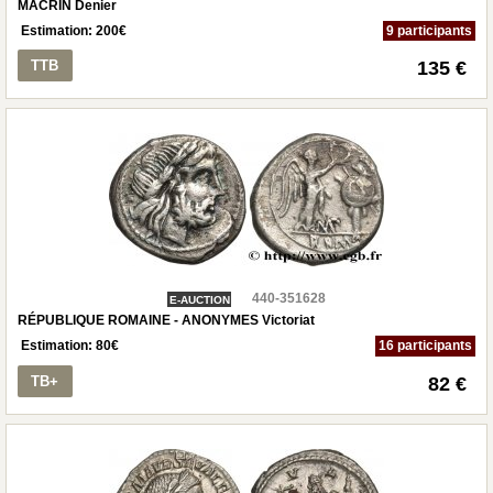
MACRIN Denier
Estimation:
200
€
9 participants
TTB
135 €
440-351628
E-AUCTION
RÉPUBLIQUE ROMAINE - ANONYMES Victoriat
Estimation:
80
€
16 participants
TB+
82 €