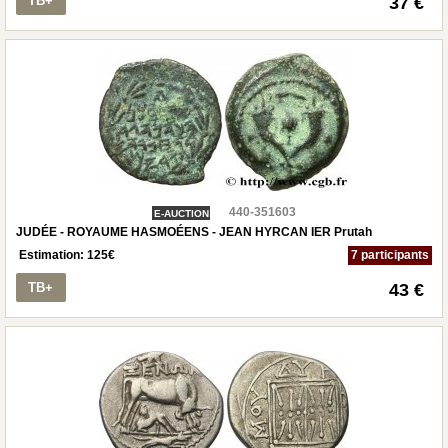
TB+
37 €
440-351603
E-AUCTION
JUDÉE - ROYAUME HASMOÉENS - JEAN HYRCAN IER Prutah
Estimation:
125
€
7 participants
TB+
43 €