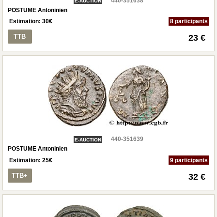
440-351638
E-AUCTION
POSTUME Antoninien
Estimation:
30
€
8 participants
TTB
23 €
440-351639
E-AUCTION
POSTUME Antoninien
Estimation:
25
€
9 participants
TTB+
32 €