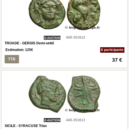
440-351612
E-AUCTION
TROADE - GERGIS Demi-unité
Estimation:
125
€
6 participants
TTB
37 €
440-351613
E-AUCTION
SICILE - SYRACUSE Trias