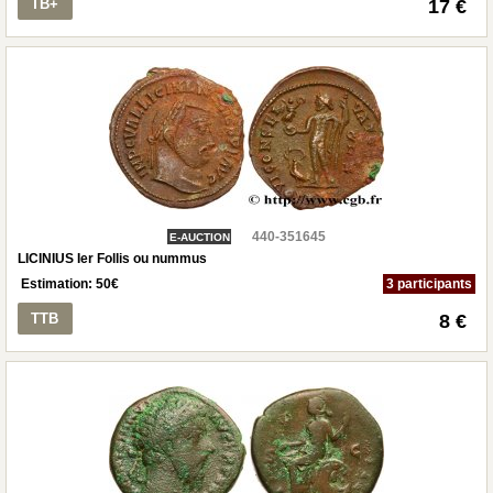
TB+
17 €
440-351645
E-AUCTION
LICINIUS Ier Follis ou nummus
Estimation:
50
€
3 participants
TTB
8 €