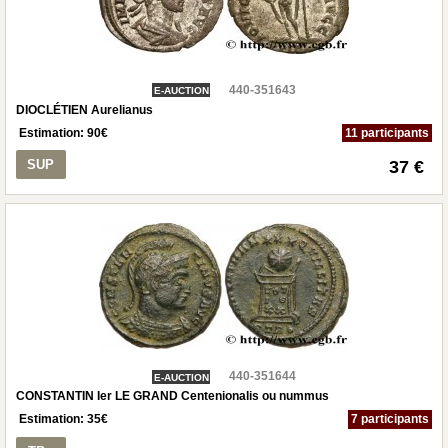
440-351643
E-AUCTION
DIOCLÉTIEN Aurelianus
Estimation:
90
€
11 participants
SUP
37 €
440-351644
E-AUCTION
CONSTANTIN Ier LE GRAND Centenionalis ou nummus
Estimation:
35
€
7 participants