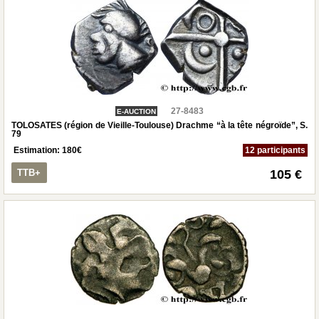
27-8483
E-AUCTION
TOLOSATES (région de Vieille-Toulouse) Drachme “à la tête négroïde”, S.
79
Estimation:
180
€
12 participants
TTB+
105 €