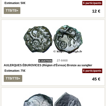
Estimation:
50
€
6 participants
TTB/TB+
12 €
27-8468
E-AUCTION
AULERQUES ÉBUROVICES (Région d'Évreux) Bronze au sanglier
Estimation:
75
€
6 participants
TTB/TTB+
45 €