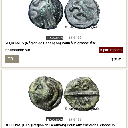
27-8486
E-AUCTION
SÉQUANES (Région de Besançon) Potin à la grosse tête
Estimation:
50
€
6 participants
TB+
12 €
27-8487
E-AUCTION
BELLOVAQUES (Région de Beauvais) Potin aux chevrons, classe Ib