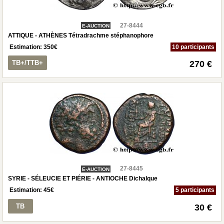
27-8444
E-AUCTION
ATTIQUE - ATHÈNES Tétradrachme stéphanophore
Estimation:
350
€
10 participants
TB+/TTB+
270 €
27-8445
E-AUCTION
SYRIE - SÉLEUCIE ET PIÉRIE - ANTIOCHE Dichalque
Estimation:
45
€
5 participants
TB
30 €