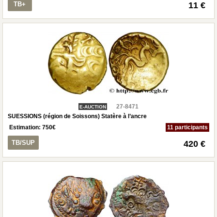
TB+
11 €
27-8471
E-AUCTION
SUESSIONS (région de Soissons) Statère à l’ancre
Estimation:
750
€
11 participants
TB/SUP
420 €