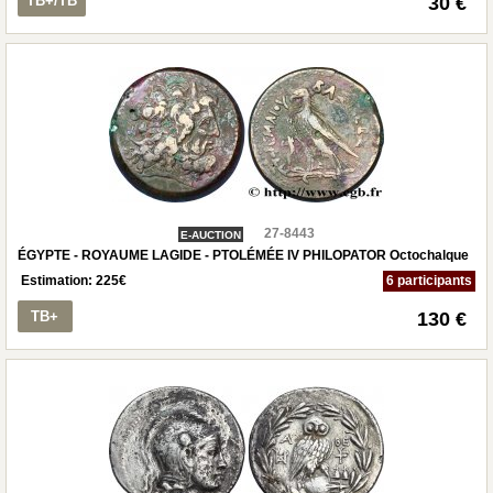
TB+/TB
30 €
27-8443
E-AUCTION
ÉGYPTE - ROYAUME LAGIDE - PTOLÉMÉE IV PHILOPATOR Octochalque
Estimation:
225
€
6 participants
TB+
130 €