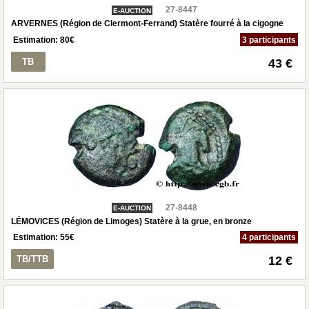
27-8447
E-AUCTION
ARVERNES (Région de Clermont-Ferrand) Statère fourré à la cigogne
Estimation:
80
€
3 participants
TB
43 €
27-8448
E-AUCTION
LÉMOVICES (Région de Limoges) Statère à la grue, en bronze
Estimation:
55
€
4 participants
TB/TTB
12 €