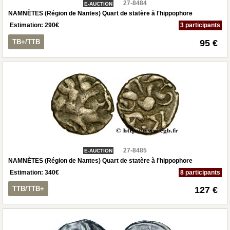
27-8484
E-AUCTION
NAMNÈTES (Région de Nantes) Quart de statère à l'hippophore
Estimation:
290
€
3 participants
TB+/TTB
95 €
27-8485
E-AUCTION
NAMNÈTES (Région de Nantes) Quart de statère à l'hippophore
Estimation:
340
€
8 participants
TTB/TTB+
127 €