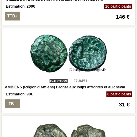
Estimation:
200
€
10 participants
TTB+
146 €
27-8451
E-AUCTION
AMBIENS (Région d'Amiens) Bronze aux loups affrontés et au cheval
Estimation:
90
€
6 participants
TB+
31 €