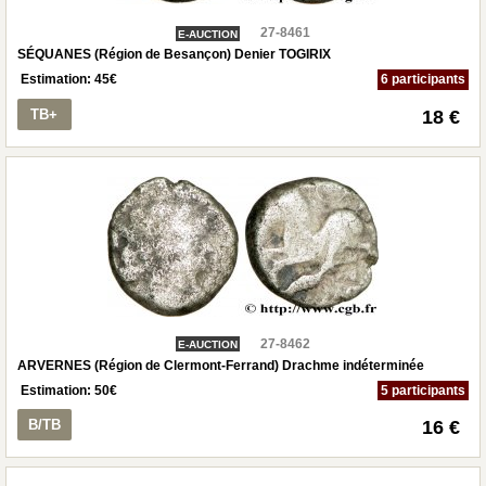
27-8461
E-AUCTION
SÉQUANES (Région de Besançon) Denier TOGIRIX
Estimation:
45
€
6 participants
TB+
18 €
27-8462
E-AUCTION
ARVERNES (Région de Clermont-Ferrand) Drachme indéterminée
Estimation:
50
€
5 participants
B/TB
16 €