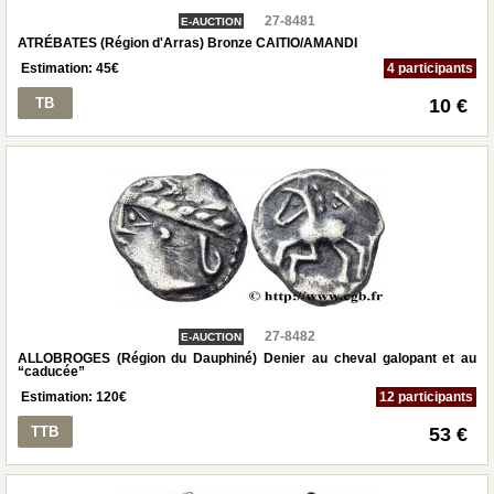
27-8481
E-AUCTION
ATRÉBATES (Région d'Arras) Bronze CAITIO/AMANDI
Estimation:
45
€
4 participants
TB
10 €
27-8482
E-AUCTION
ALLOBROGES (Région du Dauphiné) Denier au cheval galopant et au
“caducée”
Estimation:
120
€
12 participants
TTB
53 €