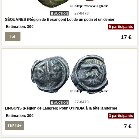
27-8478
E-AUCTION
SÉQUANES (Région de Besançon) Lot de un potin et un denier
Estimation:
30
€
5 participants
lot
17 €
27-8479
E-AUCTION
LINGONS (Région de Langres) Potin OYINDIA à la tête janiforme
Estimation:
30
€
3 participants
TB/TB+
7 €