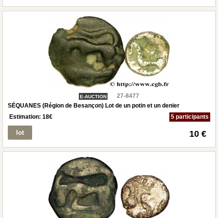
27-8477
E-AUCTION
SÉQUANES (Région de Besançon) Lot de un potin et un denier
Estimation:
18
€
5 participants
lot
10 €