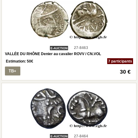
27-8463
E-AUCTION
VALLÉE DU RHÔNE Denier au cavalier ROVV / CN.VOL
Estimation:
50
€
7 participants
TB+
30 €
27-8464
E-AUCTION