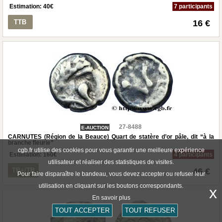
Estimation:
40
€
7 participants
TTB
16 €
27-8488
E-AUCTION
CARNUTES (Région de la Beauce) Quart de statère d’or pâle, dit “à la
branche fleurie”
cgb.fr utilise des cookies pour vous garantir une meilleure expérience
Estimation:
160
€
4 participants
utilisateur et réaliser des statistiques de visites.
TB+/TB
46 €
Pour faire disparaître le bandeau, vous devez accepter ou refuser leur
utilisation en cliquant sur les boutons correspondants.
x
En savoir plus
TOUT ACCEPTER
TOUT REFUSER