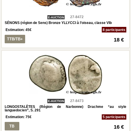
27-8472
E-AUCTION
SÉNONS (région de Sens) Bronze YLLYCCI à l’oiseau, classe VIb
Estimation:
45
€
8 participants
TTB/TB+
18 €
27-8473
E-AUCTION
LONGOSTALÈTES (Région de Narbonne) Drachme “au style
languedocien”, S. 291
Estimation:
75
€
5 participants
TB
16 €