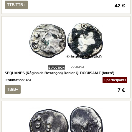
TTB/TTB+
42 €
27-8454
E-AUCTION
SÉQUANES (Région de Besançon) Denier Q. DOCI/SAM F (fourré)
Estimation:
45
€
3 participants
TB/B+
7 €