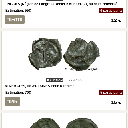
LINGONS (Région de Langres) Denier KALETEDOY, au delta renversé
Estimation:
55
€
6 participants
TB+/TTB
12 €
27-8465
E-AUCTION
ATRÉBATES, INCERTAINES Potin à l’animal
Estimation:
70
€
5 participants
TB/B+
15 €