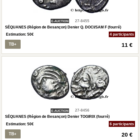
27-8455
E-AUCTION
SÉQUANES (Région de Besançon) Denier Q. DOCI/SAM F (fourré)
Estimation:
50
€
4 participants
TB+
11 €
27-8456
E-AUCTION
SÉQUANES (Région de Besançon) Denier TOGIRIX (fourré)
Estimation:
50
€
6 participants
TB+
20 €