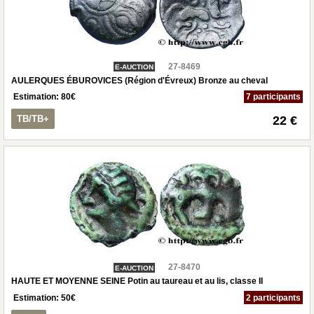
27-8469
E-AUCTION
AULERQUES ÉBUROVICES (Région d'Évreux) Bronze au cheval
Estimation:
80
€
7 participants
TB/TB+
22 €
27-8470
E-AUCTION
HAUTE ET MOYENNE SEINE Potin au taureau et au lis, classe II
Estimation:
50
€
2 participants