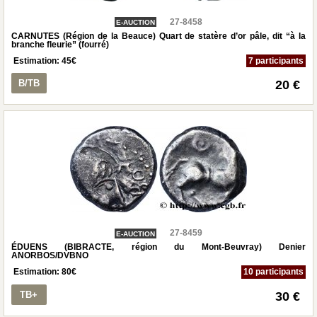
27-8458
E-AUCTION
CARNUTES (Région de la Beauce) Quart de statère d’or pâle, dit “à la
branche fleurie” (fourré)
Estimation:
45
€
7 participants
B/TB
20 €
27-8459
E-AUCTION
ÉDUENS (BIBRACTE, région du Mont-Beuvray) Denier
ANORBOS/DVBNO
Estimation:
80
€
10 participants
TB+
30 €