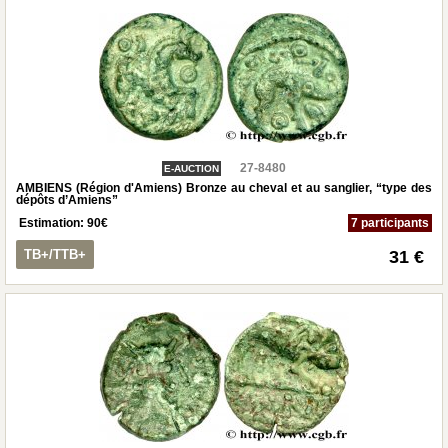
27-8480
E-AUCTION
AMBIENS (Région d'Amiens) Bronze au cheval et au sanglier, “type des
dépôts d’Amiens”
Estimation:
90
€
7 participants
TB+/TTB+
31 €