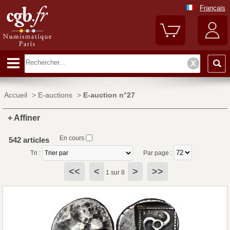
Français
Accueil
>
E-auctions
>
E-auction n°27
+ Affiner
En cours
542 articles
Tri :
Par page :
<<
<
>
>>
1 sur 8