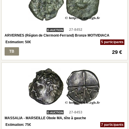
27-8452
E-AUCTION
ARVERNES (Région de Clermont-Ferrand) Bronze MOTVIDIACA
Estimation:
50
€
5 participants
TB
29 €
27-8453
E-AUCTION
MASSALIA - MARSEILLE Obole MA, tête à gauche
Estimation:
75
€
7 participants