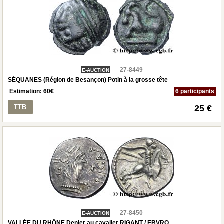
27-8449
E-AUCTION
SÉQUANES (Région de Besançon) Potin à la grosse tête
Estimation:
60
€
6 participants
TTB
25 €
27-8450
E-AUCTION
VALLÉE DU RHÔNE Denier au cavalier RIGANT / EBVRO