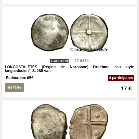
27-8474
E-AUCTION
LONGOSTALÈTES (Région de Narbonne) Drachme “au style
languedocien”, S. 285 var.
Estimation:
65
€
4 participants
B+/TB+
17 €