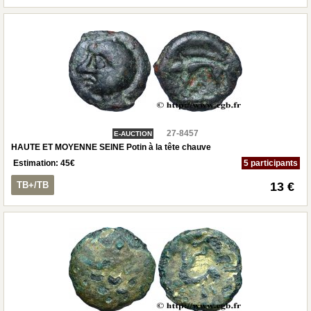
27-8457
E-AUCTION
HAUTE ET MOYENNE SEINE Potin à la tête chauve
Estimation:
45
€
5 participants
TB+/TB
13 €