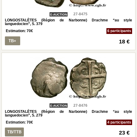
27-8475
E-AUCTION
LONGOSTALÈTES (Région de Narbonne) Drachme “au style
languedocien”, S. 379
Estimation:
70
€
6 participants
TB+
18 €
27-8476
E-AUCTION
LONGOSTALÈTES (Région de Narbonne) Drachme “au style
languedocien”, S. 279
Estimation:
70
€
4 participants
TB/TTB
23 €