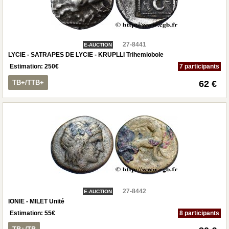
27-8441
E-AUCTION
LYCIE - SATRAPES DE LYCIE - KRUPLLI Trihemiobole
Estimation:
250
€
7 participants
TB+/TTB+
62 €
27-8442
E-AUCTION
IONIE - MILET Unité
Estimation:
55
€
8 participants