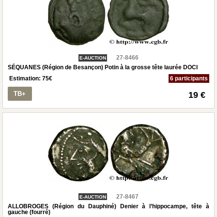
27-8466
E-AUCTION
SÉQUANES (Région de Besançon) Potin à la grosse tête laurée DOCI
Estimation:
75
€
6 participants
TB+
19 €
27-8467
E-AUCTION
ALLOBROGES (Région du Dauphiné) Denier à l’hippocampe, tête à
gauche (fourré)