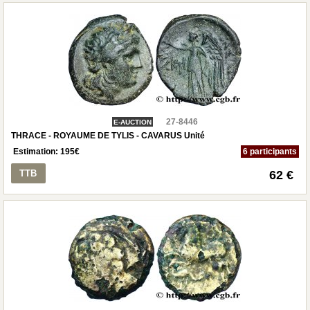
27-8446
E-AUCTION
THRACE - ROYAUME DE TYLIS - CAVARUS Unité
Estimation:
195
€
6 participants
TTB
62 €