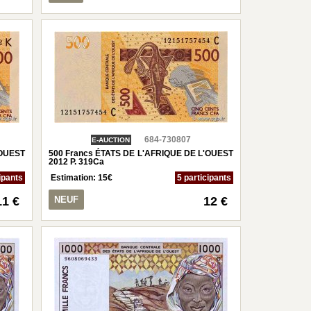
684-730807
E-AUCTION
'OUEST
500 Francs ÉTATS DE L'AFRIQUE DE L'OUEST
2012 P. 319Ca
ipants
Estimation:
15
€
5 participants
11 €
NEUF
12 €