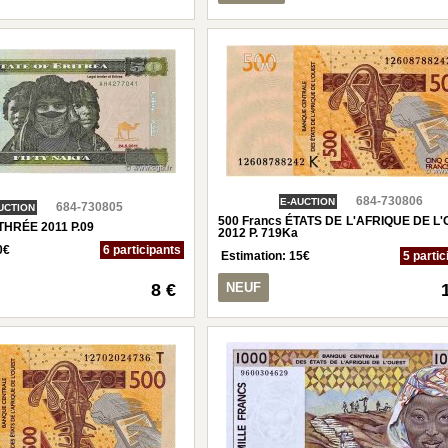
684-730806
E-AUCTION
684-730805
UCTION
500 Francs ÉTATS DE L'AFRIQUE DE L
THRÉE 2011 P.09
2012 P. 719Ka
0
€
6 participants
Estimation:
15
€
5 partic
8 €
NEUF