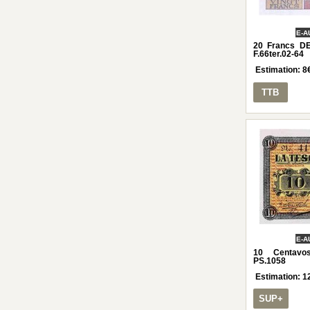
E-A
20 Francs D
F.66ter.02-64
Estimation:
8
TTB
E-A
10 Centav
PS.1058
Estimation:
1
SUP+