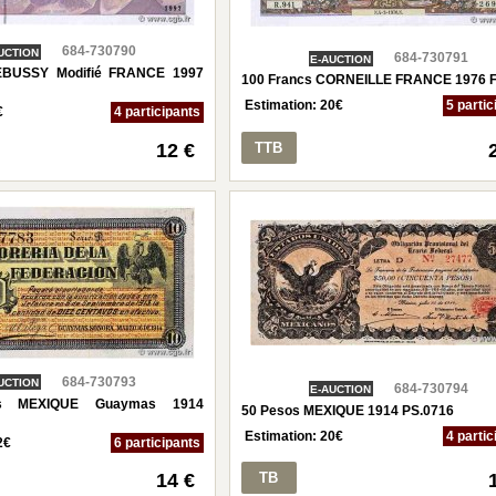
684-730790
UCTION
684-730791
E-AUCTION
EBUSSY Modifié FRANCE 1997
100 Francs CORNEILLE FRANCE 1976 F
Estimation:
20
€
5 partic
€
4 participants
12 €
TTB
684-730793
UCTION
684-730794
E-AUCTION
os MEXIQUE Guaymas 1914
50 Pesos MEXIQUE 1914 PS.0716
Estimation:
20
€
4 partic
2
€
6 participants
14 €
TB