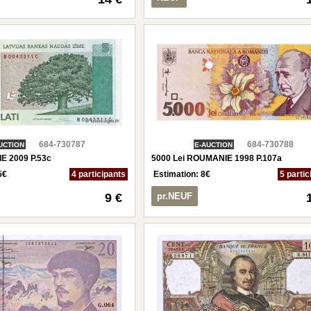
684-730787
684-730788
UCTION
E-AUCTION
IE 2009 P.53c
5000 Lei ROUMANIE 1998 P.107a
5
€
4 participants
Estimation:
8
€
5 partic
9 €
pr.NEUF