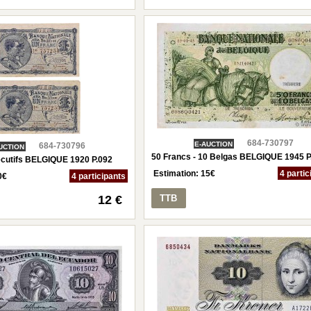
684-730797
E-AUCTION
684-730796
UCTION
50 Francs - 10 Belgas BELGIQUE 1945 P
cutifs BELGIQUE 1920 P.092
Estimation:
15
€
4 partic
0
€
4 participants
12 €
TTB