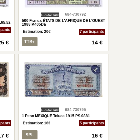
684-730792
E-AUCTION
500 Francs ÉTATS DE L'AFRIQUE DE L'OUEST
.65.52
1988 P.405Da
ipants
Estimation:
20
€
7 participants
25 €
TTB+
14 €
684-730795
E-AUCTION
1 Peso MEXIQUE Toluca 1915 PS.0881
ipants
Estimation:
16
€
5 participants
17 €
SPL
16 €