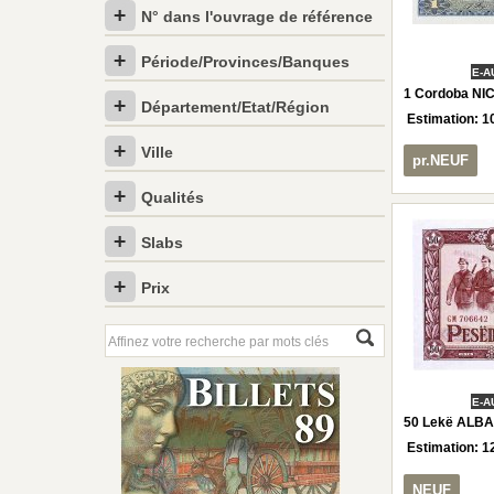
N° dans l'ouvrage de référence
Période/Provinces/Banques
E-A
1 Cordoba NI
Département/Etat/Région
Estimation:
1
Ville
pr.NEUF
Qualités
Slabs
Prix
E-A
50 Lekë ALBA
Estimation:
1
NEUF