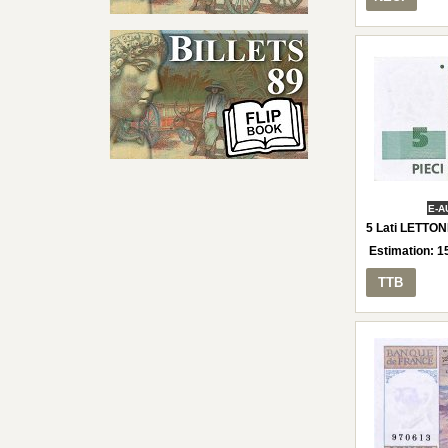
E-A
5 Lati LETTON
Estimation:
1
TTB