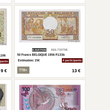
684-730798
E-AUCTION
50 Francs BELGIQUE 1956 P.133b
.106
Estimation:
15
€
4 participants
ipants
9 €
TTB+
13 €