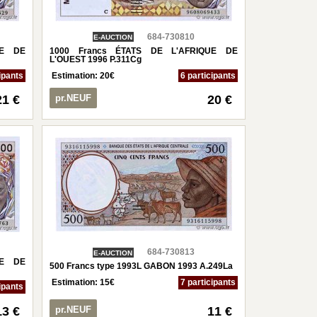
684-730810
E-AUCTION
UE DE
1000 Francs ÉTATS DE L'AFRIQUE DE
L'OUEST 1996 P.311Cg
ipants
Estimation:
20
€
6 participants
21 €
pr.NEUF
20 €
684-730813
E-AUCTION
UE DE
500 Francs type 1993L GABON 1993 A.249La
Estimation:
15
€
7 participants
ipants
13 €
pr.NEUF
11 €