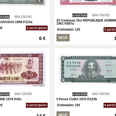
684-730782
E-AUCTION
684-730781
UCTION
25 Centavos Oro RÉPUBLIQUE DOMIN
CARAGUA 1968 P.115a
1961 P.087a
0
€
4 participants
Estimation:
12
€
5 partic
6 €
NEUF
684-730784
684-730785
UCTION
E-AUCTION
NIE 1976 P.45c
5 Pesos CUBA 1970 P.103b
2
€
6 participants
Estimation:
15
€
6 partic
14 €
NEUF