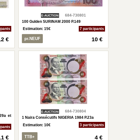
684-730801
E-AUCTION
100 Gulden SURINAM 2000 P.149
ipants
Estimation:
15
€
7 participants
12 €
pr.NEUF
10 €
684-730804
E-AUCTION
29a et
1 Naira Consécutifs NIGERIA 1984 P.23a
Estimation:
10
€
3 participants
ipants
11 €
TTB+
4 €