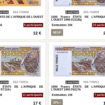
684-730808
684-730809
UCTION
E-AUCTION
TATS DE L'AFRIQUE DE L'OUEST
1000 Francs ÉTATS DE L'AFRIQ
L'OUEST 1996 P.211Bg
5
€
6 participants
Estimation:
20
€
10 partic
12 €
NEUF
684-730811
684-730812
UCTION
E-AUCTION
s ÉTATS DE L'AFRIQUE DE
1000 Francs ÉTATS DE L'AFRIQ
 P.711Kc
L'OUEST 1995 P.811Te
0
€
11 participants
Estimation:
15
€
7 partic
17 €
SPL+