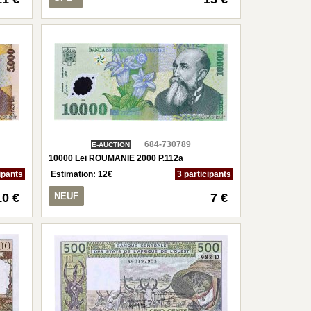
684-730789
E-AUCTION
10000 Lei ROUMANIE 2000 P.112a
ipants
Estimation:
12
€
3 participants
10 €
NEUF
7 €