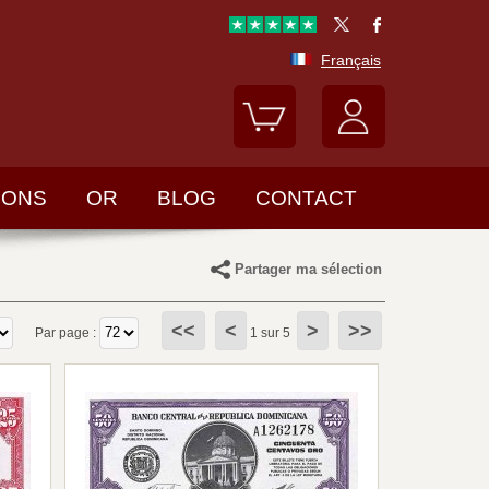
Français
LONS
OR
BLOG
CONTACT
Partager ma sélection
<<
<
>
>>
Par page :
1 sur 5