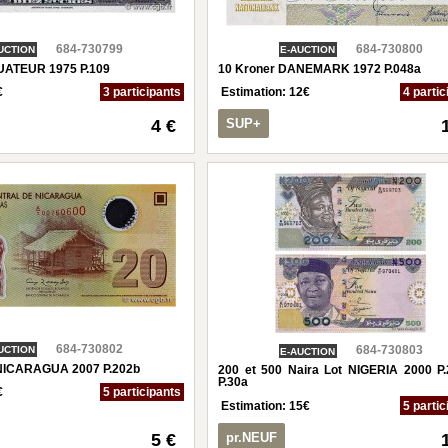
684-730799
684-730800
UCTION
E-AUCTION
UATEUR 1975 P.109
10 Kroner DANEMARK 1972 P.048a
€
3 participants
Estimation:
12
€
4 partic
4 €
SUP+
684-730802
684-730803
UCTION
E-AUCTION
NICARAGUA 2007 P.202b
200 et 500 Naira Lot NIGERIA 2000 P.
P.30a
€
5 participants
Estimation:
15
€
5 partic
5 €
pr.NEUF