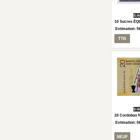
E-A
10 Sucres ÉQ
Estimation:
5
TTB
E-A
20 Cordobas 
Estimation:
5
NEUF