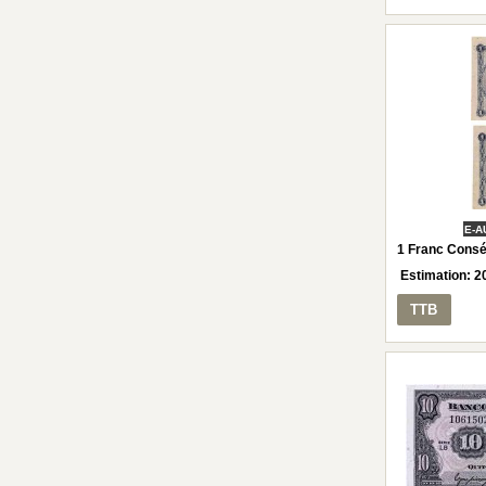
E-A
1 Franc Consé
Estimation:
2
TTB