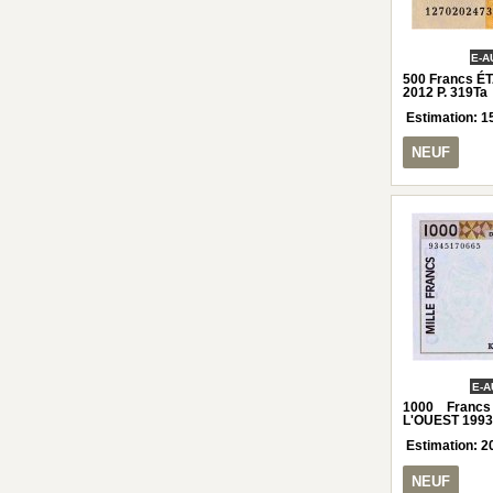
E-A
500 Francs É
2012 P. 319Ta
Estimation:
1
NEUF
E-A
1000 Franc
L'OUEST 1993
Estimation:
2
NEUF