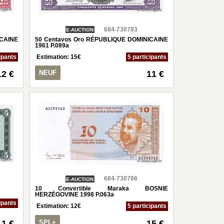
684-730783
E-AUCTION
ICAINE
50 Centavos Oro RÉPUBLIQUE DOMINICAINE
1961 P.089a
ipants
Estimation:
15
€
5 participants
12 €
NEUF
11 €
684-730786
E-AUCTION
10 Convertible Maraka BOSNIE
HERZÉGOVINE 1998 P.063a
ipants
Estimation:
12
€
5 participants
11 €
SPL+
15 €