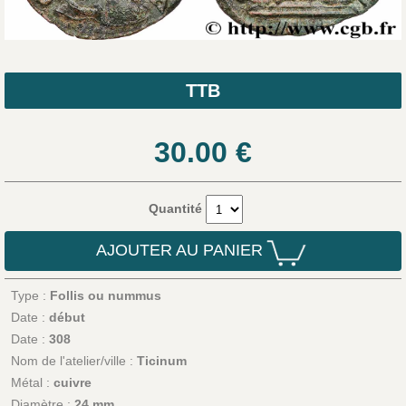
TTB
30.00
€
Quantité
AJOUTER AU PANIER
Type :
Follis ou nummus
Date :
début
Date :
308
Nom de l'atelier/ville :
Ticinum
Métal :
cuivre
Diamètre :
24 mm