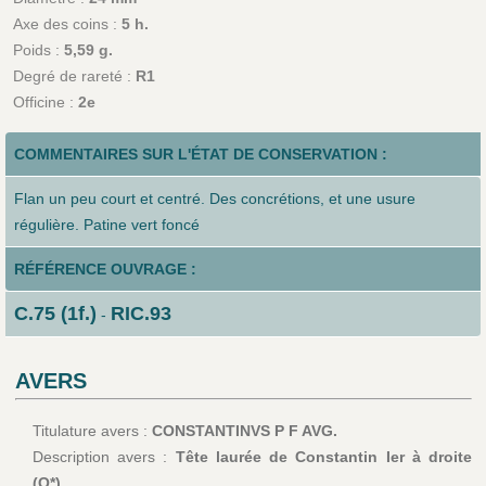
Axe des coins :
5 h.
Poids :
5,59 g.
Degré de rareté :
R1
Officine :
2e
COMMENTAIRES SUR L'ÉTAT DE CONSERVATION :
Flan un peu court et centré. Des concrétions, et une usure
régulière. Patine vert foncé
RÉFÉRENCE OUVRAGE :
C.75 (1f.)
RIC.93
-
AVERS
Titulature avers :
CONSTANTINVS P F AVG.
Description avers :
Tête laurée de Constantin Ier à droite
(O*).