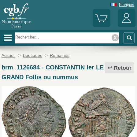
Français
Accueil
>
Boutiques
>
Romaines
brm_1126684
-
CONSTANTIN Ier LE
Retour
GRAND Follis ou nummus