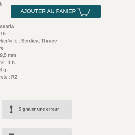
é
AJOUTER AU PANIER
ssaria
216
ier/ville :
Serdica, Thrace
re
29,5 mm
ns :
1 h.
3 g.
reté :
R2
Signaler une erreur