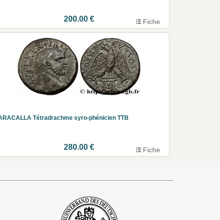
200.00 €
Fiche
ARACALLA Tétradrachme syro-phénicien TTB
280.00 €
Fiche