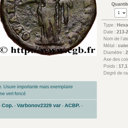
Quantit
Type :
Hexa
Date :
213-
Nom de l'atel
Métal :
cuiv
Diamètre :
Axe des coi
Poids :
17,1
Degré de ra
. Usure importante mais exemplaire
ine vert foncé
Cop.
Varbonov2329 var
ACBP.
-
-
-
-