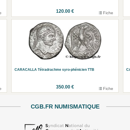
120.00 €
e
Fiche
CARACALLA Tétradrachme syro-phénicien TTB
C
350.00 €
e
Fiche
CGB.FR NUMISMATIQUE