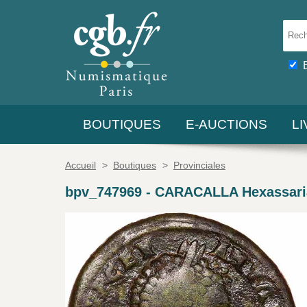
BOUTIQUES
E-AUCTIONS
L
Accueil
>
Boutiques
>
Provinciales
bpv_747969
-
CARACALLA Hexassari