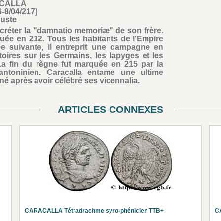
CALLA
6-8/04/217)
uste
décréter la "damnatio memoriæ" de son frère.
uée en 212. Tous les habitants de l'Empire
e suivante, il entreprit une campagne en
ires sur les Germains, les Iapyges et les
 La fin du règne fut marquée en 215 par la
antoninien. Caracalla entame une ultime
né après avoir célébré ses vicennalia.
ARTICLES CONNEXES
CARACALLA Tétradrachme syro-phénicien TTB+
C