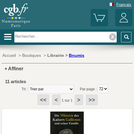
Français
Accueil
>
Boutiques
>
Librairie >
Bnumis
+ Affiner
11 articles
Tri :
Par page :
<<
<
>
>>
1 sur 1