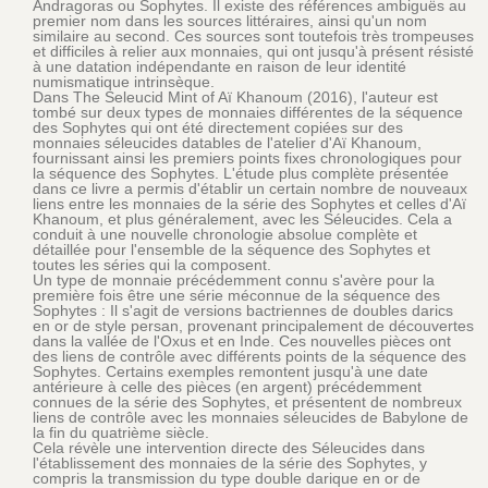
Andragoras ou Sophytes. Il existe des références ambiguës au
premier nom dans les sources littéraires, ainsi qu'un nom
similaire au second. Ces sources sont toutefois très trompeuses
et difficiles à relier aux monnaies, qui ont jusqu'à présent résisté
à une datation indépendante en raison de leur identité
numismatique intrinsèque.
Dans The Seleucid Mint of Aï Khanoum (2016), l'auteur est
tombé sur deux types de monnaies différentes de la séquence
des Sophytes qui ont été directement copiées sur des
monnaies séleucides datables de l'atelier d'Aï Khanoum,
fournissant ainsi les premiers points fixes chronologiques pour
la séquence des Sophytes. L'étude plus complète présentée
dans ce livre a permis d'établir un certain nombre de nouveaux
liens entre les monnaies de la série des Sophytes et celles d'Aï
Khanoum, et plus généralement, avec les Séleucides. Cela a
conduit à une nouvelle chronologie absolue complète et
détaillée pour l'ensemble de la séquence des Sophytes et
toutes les séries qui la composent.
Un type de monnaie précédemment connu s'avère pour la
première fois être une série méconnue de la séquence des
Sophytes : Il s'agit de versions bactriennes de doubles darics
en or de style persan, provenant principalement de découvertes
dans la vallée de l'Oxus et en Inde. Ces nouvelles pièces ont
des liens de contrôle avec différents points de la séquence des
Sophytes. Certains exemples remontent jusqu'à une date
antérieure à celle des pièces (en argent) précédemment
connues de la série des Sophytes, et présentent de nombreux
liens de contrôle avec les monnaies séleucides de Babylone de
la fin du quatrième siècle.
Cela révèle une intervention directe des Séleucides dans
l'établissement des monnaies de la série des Sophytes, y
compris la transmission du type double darique en or de