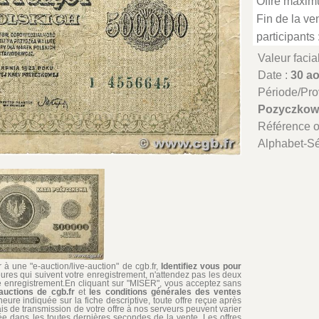
Offre maxim
Fin de la ven
participants 
Valeur facia
Date :
30 a
Période/Pr
Pozyczkow
Référence 
Alphabet-Sé
à une "e-auction/live-auction" de cgb.fr,
Identifiez vous pour
ures qui suivent votre enregistrement, n'attendez pas les deux
re enregistrement.En cliquant sur "MISER", vous acceptez sans
auctions de cgb.fr
et
les conditions générales des ventes
'heure indiquée sur la fiche descriptive, toute offre reçue après
ais de transmission de votre offre à nos serveurs peuvent varier
édiée dans les toutes dernières secondes de la vente. Les offres