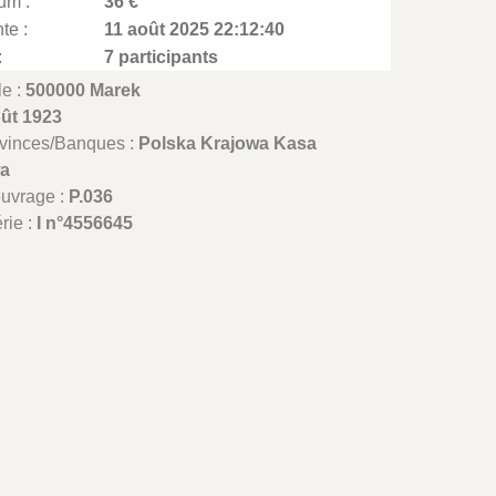
um :
36 €
te :
11 août 2025 22:12:40
:
7 participants
le :
500000 Marek
oût 1923
ovinces/Banques :
Polska Krajowa Kasa
a
ouvrage :
P.036
rie :
I n°4556645