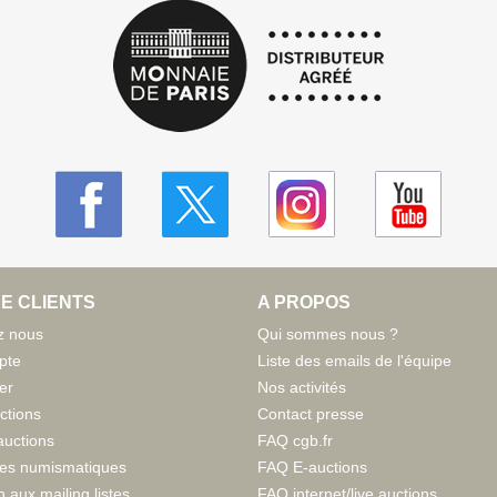
E CLIENTS
A PROPOS
z nous
Qui sommes nous ?
pte
Liste des emails de l'équipe
er
Nos activités
ctions
Contact presse
auctions
FAQ cgb.fr
tes numismatiques
FAQ E-auctions
n aux mailing listes
FAQ internet/live auctions