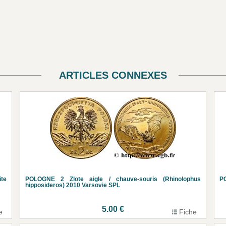
ARTICLES CONNEXES
ite
POLOGNE 2 Zlote aigle / chauve-souris (Rhinolophus
PO
hipposideros) 2010 Varsovie SPL
5.00 €
e
Fiche