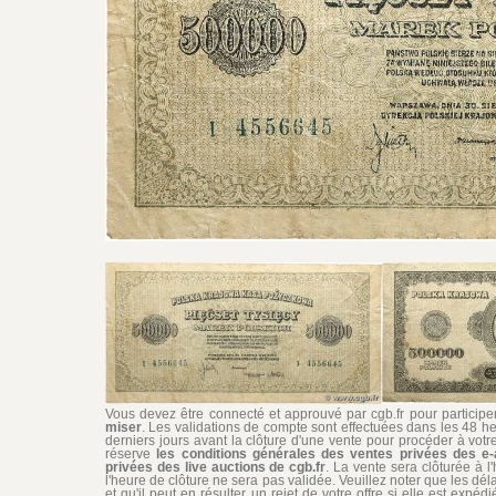
Vous devez être connecté et approuvé par cgb.fr pour participer 
miser
. Les validations de compte sont effectuées dans les 48 he
derniers jours avant la clôture d'une vente pour procéder à vot
réserve
les conditions générales des ventes privées des e-
privées des live auctions de cgb.fr
. La vente sera clôturée à l
l'heure de clôture ne sera pas validée. Veuillez noter que les dél
et qu'il peut en résulter un rejet de votre offre si elle est exp