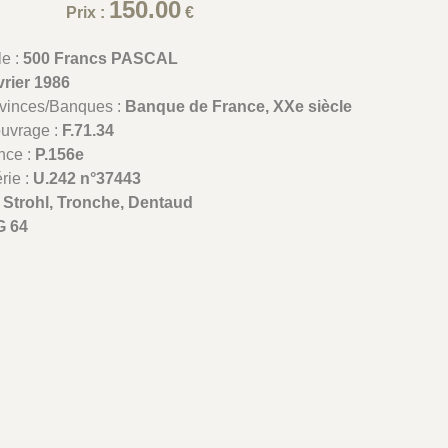
150.00
Prix :
€
le :
500 Francs PASCAL
vrier 1986
ovinces/Banques :
Banque de France, XXe siècle
ouvrage :
F.71.34
nce :
P.156e
rie :
U.242 n°37443
:
Strohl, Tronche, Dentaud
 64