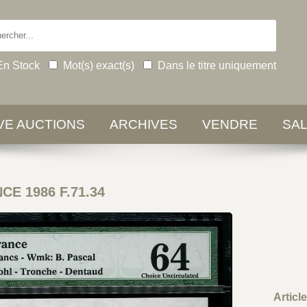
En Stock
Mot(s) exact(s)
Dans le titre uniquement
IVE AUCTIONS
ARCHIVES
VENDRE
SA
CE 1986 F.71.34
Articl