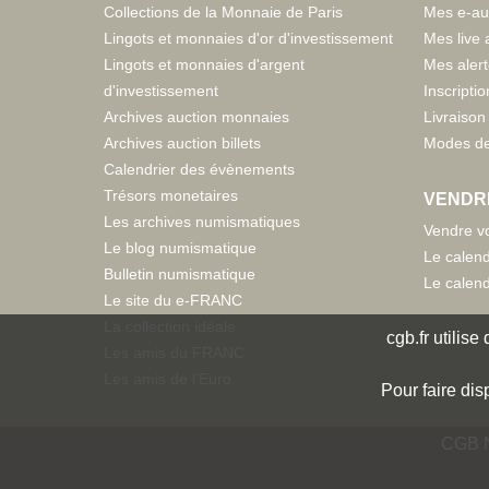
Collections de la Monnaie de Paris
Mes e-au
Lingots et monnaies d'or d'investissement
Mes live 
Lingots et monnaies d'argent
Mes aler
d'investissement
Inscriptio
Archives auction monnaies
Livraison 
Archives auction billets
Modes de
Calendrier des évènements
Trésors monetaires
VENDR
Les archives numismatiques
Vendre vo
Le blog numismatique
Le calend
Bulletin numismatique
Le calend
Le site du e-FRANC
La collection idéale
cgb.fr utilis
Les amis du FRANC
Les amis de l'Euro
Pour faire dis
CGB N