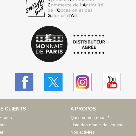
E CLIENTS
A PROPOS
z nous
Qui sommes nous ?
pte
Liste des emails de l'équipe
er
Nos activités