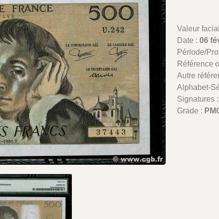
Valeur facia
Date :
06 fé
Période/Pr
Référence 
Autre référe
Alphabet-Sé
Signatures 
Grade :
PMG