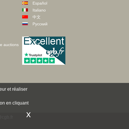
Español
Italiano
中文
Русский
ve auctions
ur et réaliser
ion en cliquant
x
cgb.fr