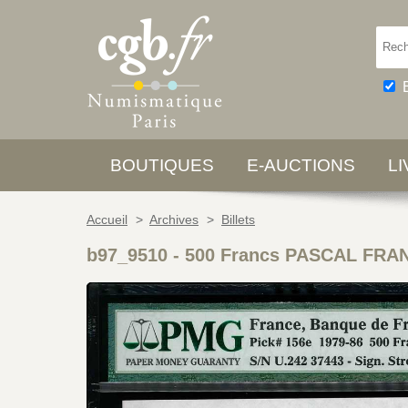
BOUTIQUES
E-AUCTIONS
L
Accueil
>
Archives
>
Billets
b97_9510
-
500 Francs PASCAL FRAN