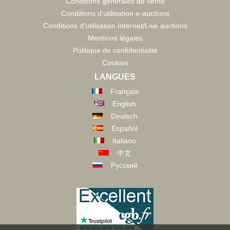
Conditions générales de vente
Conditions d'utilisation e-auctions
Conditions d'utilisation Internet/Live auctions
Mentions légales
Politique de confidentialité
Cookies
LANGUES
Français
English
Deutsch
Español
Italiano
中文
Русский