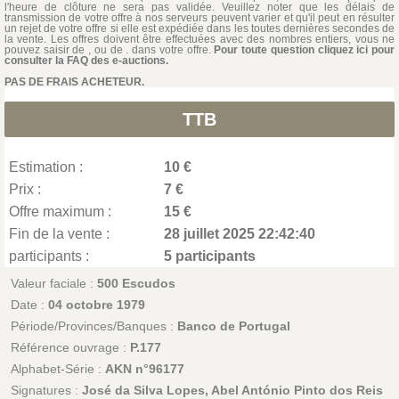
l'heure de clôture ne sera pas validée. Veuillez noter que les délais de
transmission de votre offre à nos serveurs peuvent varier et qu'il peut en résulter
un rejet de votre offre si elle est expédiée dans les toutes dernières secondes de
la vente. Les offres doivent être effectuées avec des nombres entiers, vous ne
pouvez saisir de , ou de . dans votre offre.
Pour toute question cliquez ici pour
consulter la FAQ des e-auctions.
PAS DE FRAIS ACHETEUR.
TTB
Estimation :
10 €
Prix :
7 €
Offre maximum :
15 €
Fin de la vente :
28 juillet 2025 22:42:40
participants :
5 participants
Valeur faciale :
500 Escudos
Date :
04 octobre 1979
Période/Provinces/Banques :
Banco de Portugal
Référence ouvrage :
P.177
Alphabet-Série :
AKN n°96177
Signatures :
José da Silva Lopes, Abel António Pinto dos Reis