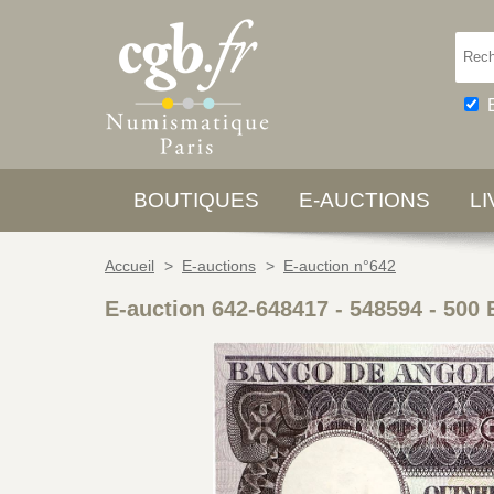
BOUTIQUES
E-AUCTIONS
L
Accueil
>
E-auctions
>
E-auction n°642
E-auction 642-648417 - 548594
-
500 