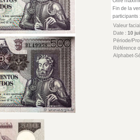
Offre maxim
Fin de la ven
participants 
Valeur facia
Date :
10 ju
Période/Pr
Référence 
Alphabet-Sé