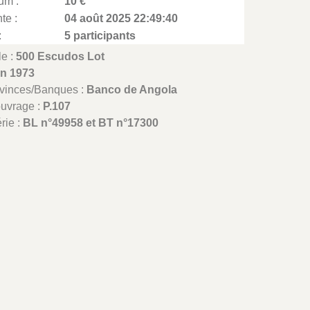
um :
10 €
te :
04 août 2025 22:49:40
:
5 participants
le :
500 Escudos Lot
in 1973
ovinces/Banques :
Banco de Angola
ouvrage :
P.107
rie :
BL n°49958 et BT n°17300