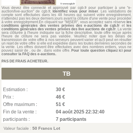
Vous devez être connecté et approuvé par cgb.fr pour participer à une "e-
auction/live-auction" de cgb.fr,
Identifiez vous pour miser
. Les validations de
compte sont effectuées dans les 48 heures qui suivent votre enregistrement,
n'attendez pas les deux derniers jours avant la clôture d'une vente pour procéder
à votre enregistrement.En cliquant sur "MISER", vous acceptez sans réserve
les
conditions générales des ventes privées des e-auctions de cgb.fr
et
les
conditions générales des ventes privées des live auctions de cgb.fr
. La vente
sera clôturée à l'heure indiquée sur la fiche descriptive, toute offre reçue après
l'heure de clôture ne sera pas validée. Veuillez noter que les délais de
transmission de votre offre à nos serveurs peuvent varier et qu'il peut en résulter
un rejet de votre offre si elle est expédiée dans les toutes dernières secondes de
la vente. Les offres doivent être effectuées avec des nombres entiers, vous ne
pouvez saisir de , ou de . dans votre offre.
Pour toute question cliquez ici pour
consulter la FAQ des e-auctions.
PAS DE FRAIS ACHETEUR.
TB
Estimation :
30 €
Prix :
46 €
Offre maximum :
51 €
Fin de la vente :
04 août 2025 22:32:40
participants :
7 participants
Valeur faciale :
50 Francs Lot