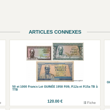
ARTICLES CONNEXES
GU
50 et 1000 Francs Lot GUINÉE 1958 P.09, P.12a et P.15a TB à
TTB
120.00 €
e
Fiche