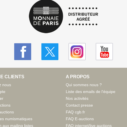
E CLIENTS
A PROPOS
z nous
Qui sommes nous ?
pte
Liste des emails de l'équipe
er
Nos activités
ctions
Contact presse
auctions
FAQ cgb.fr
tes numismatiques
FAQ E-auctions
n aux mailing listes
FAQ internet/live auctions