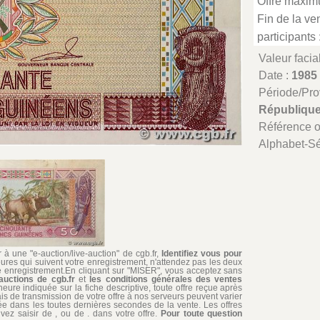
Offre maxim
Fin de la ven
participants 
Valeur facia
Date :
1985
Période/Pr
République
Référence 
Alphabet-Sé
à une "e-auction/live-auction" de cgb.fr,
Identifiez vous pour
ures qui suivent votre enregistrement, n'attendez pas les deux
re enregistrement.En cliquant sur "MISER", vous acceptez sans
auctions de cgb.fr
et
les conditions générales des ventes
'heure indiquée sur la fiche descriptive, toute offre reçue après
ais de transmission de votre offre à nos serveurs peuvent varier
édiée dans les toutes dernières secondes de la vente. Les offres
ez saisir de , ou de . dans votre offre.
Pour toute question