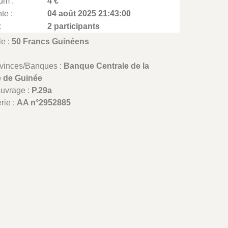
um :
4 €
te :
04 août 2025 21:43:00
:
2 participants
le :
50 Francs Guinéens
ovinces/Banques :
Banque Centrale de la
 de Guinée
ouvrage :
P.29a
rie :
AA n°2952885