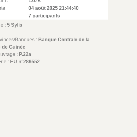
um :
120 €
te :
04 août 2025 21:44:40
:
7 participants
le :
5 Sylis
ovinces/Banques :
Banque Centrale de la
 de Guinée
ouvrage :
P.22a
rie :
EU n°289552