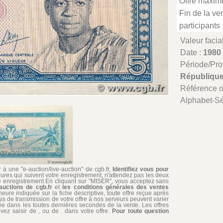
Offre maxim
Fin de la ven
participants 
Valeur facia
Date :
1980
Période/Pr
République
Référence 
Alphabet-Sé
à une "e-auction/live-auction" de cgb.fr,
Identifiez vous pour
ures qui suivent votre enregistrement, n'attendez pas les deux
re enregistrement.En cliquant sur "MISER", vous acceptez sans
auctions de cgb.fr
et
les conditions générales des ventes
'heure indiquée sur la fiche descriptive, toute offre reçue après
ais de transmission de votre offre à nos serveurs peuvent varier
édiée dans les toutes dernières secondes de la vente. Les offres
ez saisir de , ou de . dans votre offre.
Pour toute question