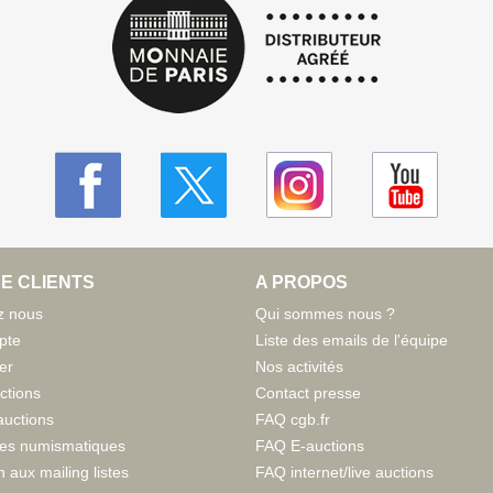
E CLIENTS
A PROPOS
z nous
Qui sommes nous ?
pte
Liste des emails de l'équipe
er
Nos activités
ctions
Contact presse
auctions
FAQ cgb.fr
tes numismatiques
FAQ E-auctions
n aux mailing listes
FAQ internet/live auctions