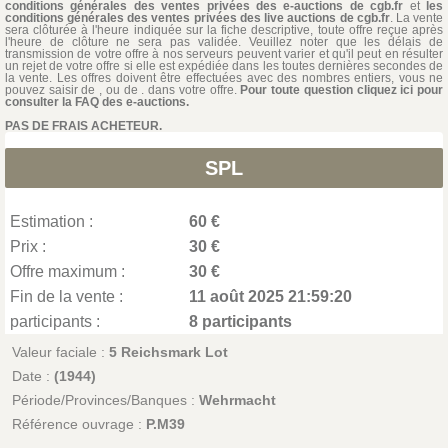
conditions générales des ventes privées des e-auctions de cgb.fr
et
les
conditions générales des ventes privées des live auctions de cgb.fr
. La vente
sera clôturée à l'heure indiquée sur la fiche descriptive, toute offre reçue après
l'heure de clôture ne sera pas validée. Veuillez noter que les délais de
transmission de votre offre à nos serveurs peuvent varier et qu'il peut en résulter
un rejet de votre offre si elle est expédiée dans les toutes dernières secondes de
la vente. Les offres doivent être effectuées avec des nombres entiers, vous ne
pouvez saisir de , ou de . dans votre offre.
Pour toute question cliquez ici pour
consulter la FAQ des e-auctions.
PAS DE FRAIS ACHETEUR.
SPL
Estimation :
60 €
Prix :
30 €
Offre maximum :
30 €
Fin de la vente :
11 août 2025 21:59:20
participants :
8 participants
Valeur faciale :
5 Reichsmark Lot
Date :
(1944)
Période/Provinces/Banques :
Wehrmacht
Référence ouvrage :
P.M39