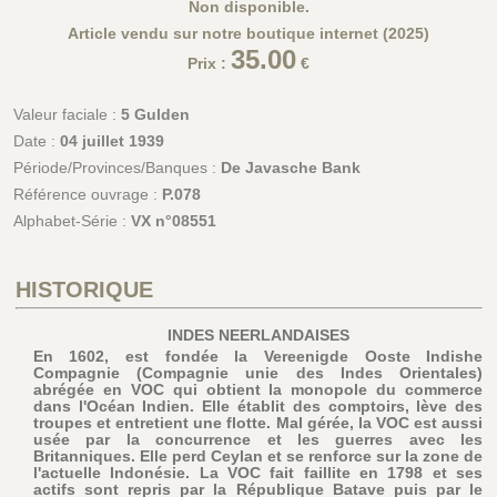
Non disponible.
Article vendu sur notre boutique internet (2025)
35.00
Prix :
€
Valeur faciale :
5 Gulden
Date :
04 juillet 1939
Période/Provinces/Banques :
De Javasche Bank
Référence ouvrage :
P.078
Alphabet-Série :
VX n°08551
HISTORIQUE
INDES NEERLANDAISES
En 1602, est fondée la Vereenigde Ooste Indishe
Compagnie (Compagnie unie des Indes Orientales)
abrégée en VOC qui obtient la monopole du commerce
dans l'Océan Indien. Elle établit des comptoirs, lève des
troupes et entretient une flotte. Mal gérée, la VOC est aussi
usée par la concurrence et les guerres avec les
Britanniques. Elle perd Ceylan et se renforce sur la zone de
l'actuelle Indonésie. La VOC fait faillite en 1798 et ses
actifs sont repris par la République Batave puis par le