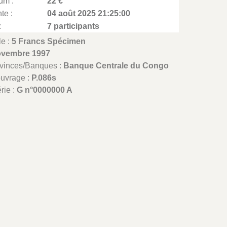
um :
22 €
te :
04 août 2025 21:25:00
:
7 participants
le :
5 Francs Spécimen
ovembre 1997
ovinces/Banques :
Banque Centrale du Congo
ouvrage :
P.086s
rie :
G n°0000000 A