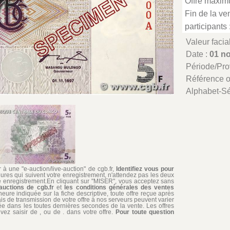
Offre maxim
Fin de la ven
participants 
Valeur facia
Date :
01 n
Période/Pr
Référence 
Alphabet-Sé
à une "e-auction/live-auction" de cgb.fr,
Identifiez vous pour
ures qui suivent votre enregistrement, n'attendez pas les deux
re enregistrement.En cliquant sur "MISER", vous acceptez sans
auctions de cgb.fr
et
les conditions générales des ventes
'heure indiquée sur la fiche descriptive, toute offre reçue après
ais de transmission de votre offre à nos serveurs peuvent varier
édiée dans les toutes dernières secondes de la vente. Les offres
ez saisir de , ou de . dans votre offre.
Pour toute question