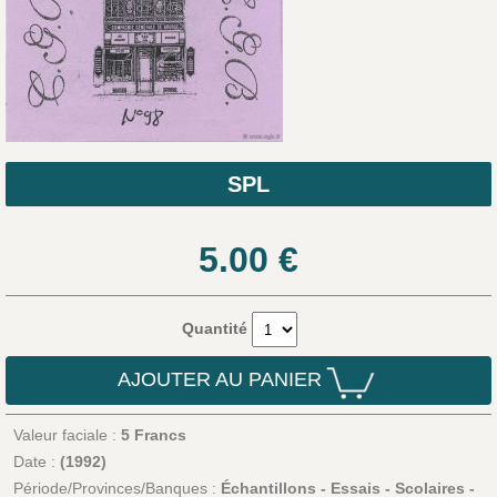
SPL
5.00
€
Quantité
AJOUTER AU PANIER
Valeur faciale :
5 Francs
Date :
(1992)
Période/Provinces/Banques :
Échantillons - Essais - Scolaires -