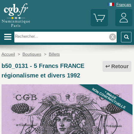
Français
Accueil
>
Boutiques
>
Billets
b50_0131
-
5 Francs FRANCE
Retour
régionalisme et divers 1992
NON CONTRACTUELLE
* IMAGE