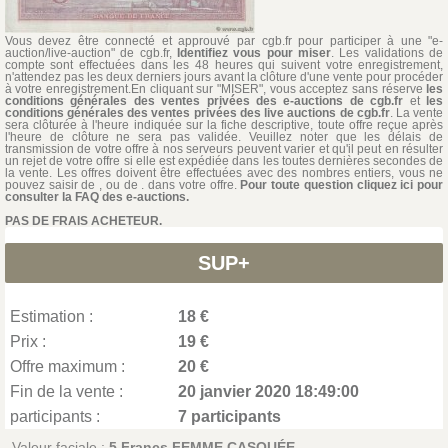
Vous devez être connecté et approuvé par cgb.fr pour participer à une "e-
auction/live-auction" de cgb.fr,
Identifiez vous pour miser
. Les validations de
compte sont effectuées dans les 48 heures qui suivent votre enregistrement,
n'attendez pas les deux derniers jours avant la clôture d'une vente pour procéder
à votre enregistrement.En cliquant sur "MISER", vous acceptez sans réserve
les
conditions générales des ventes privées des e-auctions de cgb.fr
et
les
conditions générales des ventes privées des live auctions de cgb.fr
. La vente
sera clôturée à l'heure indiquée sur la fiche descriptive, toute offre reçue après
l'heure de clôture ne sera pas validée. Veuillez noter que les délais de
transmission de votre offre à nos serveurs peuvent varier et qu'il peut en résulter
un rejet de votre offre si elle est expédiée dans les toutes dernières secondes de
la vente. Les offres doivent être effectuées avec des nombres entiers, vous ne
pouvez saisir de , ou de . dans votre offre.
Pour toute question cliquez ici pour
consulter la FAQ des e-auctions.
PAS DE FRAIS ACHETEUR.
SUP+
Estimation :
18 €
Prix :
19 €
Offre maximum :
20 €
Fin de la vente :
20 janvier 2020 18:49:00
participants :
7 participants
Valeur faciale :
5 Francs FEMME CASQUÉE