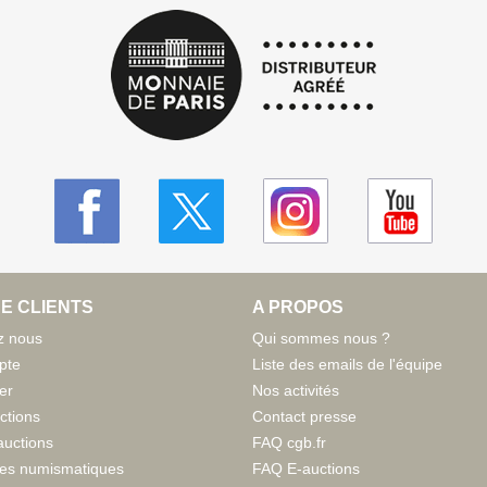
E CLIENTS
A PROPOS
z nous
Qui sommes nous ?
pte
Liste des emails de l'équipe
er
Nos activités
ctions
Contact presse
auctions
FAQ cgb.fr
tes numismatiques
FAQ E-auctions