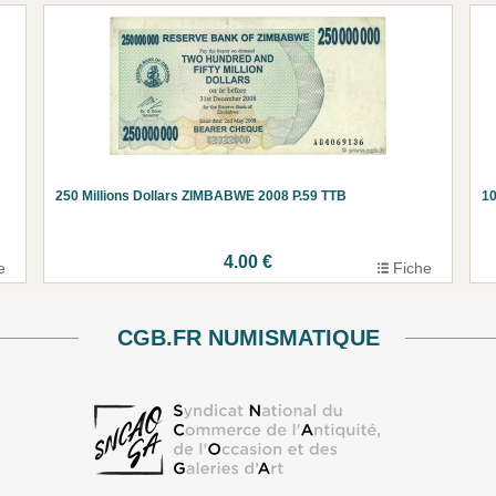
250 Millions Dollars ZIMBABWE 2008 P.59 TTB
1
4.00 €
e
Fiche
CGB.FR NUMISMATIQUE