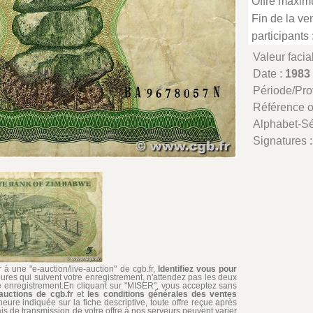
Offre maxim
Fin de la ven
participants 
Valeur facia
Date :
1983
Période/Pr
Référence 
Alphabet-Sé
Signatures 
à une "e-auction/live-auction" de cgb.fr,
Identifiez vous pour
ures qui suivent votre enregistrement, n'attendez pas les deux
re enregistrement.En cliquant sur "MISER", vous acceptez sans
auctions de cgb.fr
et
les conditions générales des ventes
'heure indiquée sur la fiche descriptive, toute offre reçue après
ais de transmission de votre offre à nos serveurs peuvent varier