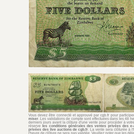
Vous devez être connecté et approuvé par cgb.fr pour participer 
miser
. Les validations de compte sont effectuées dans les 48 he
derniers jours avant la clôture d'une vente pour procéder à vot
réserve
les conditions générales des ventes privées des e-
privées des live auctions de cgb.fr
. La vente sera clôturée à l
l'heure de clôture ne sera pas validée. Veuillez noter que les dél