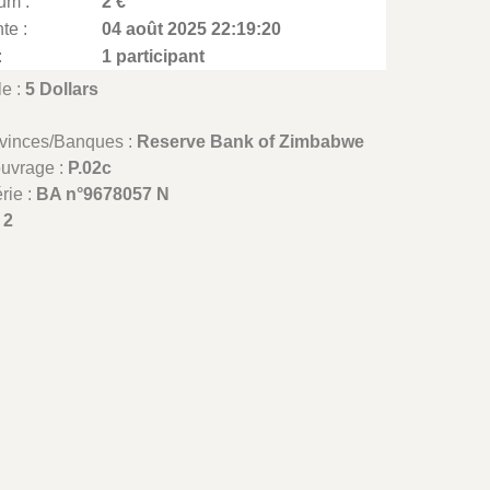
um :
2 €
te :
04 août 2025 22:19:20
:
1 participant
le :
5 Dollars
ovinces/Banques :
Reserve Bank of Zimbabwe
ouvrage :
P.02c
rie :
BA n°9678057 N
:
2