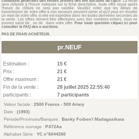
conditions générales des ventes privées des live auctions de cgb.fr
. La vente
sera clôturée à l'heure indiquée sur la fiche descriptive, toute offre reçue après
l'heure de clôture ne sera pas validée. Veuillez noter que les délais de
transmission de votre offre à nos serveurs peuvent varier et qu'il peut en résulter
un rejet de votre offre si elle est expédiée dans les toutes dernières secondes de
la vente. Les offres doivent être effectuées avec des nombres entiers, vous ne
pouvez saisir de , ou de . dans votre offre.
Pour toute question cliquez ici pour
consulter la FAQ des e-auctions.
PAS DE FRAIS ACHETEUR.
pr.NEUF
Estimation :
15 €
Prix :
21 €
Offre maximum :
21 €
Fin de la vente :
28 juillet 2025 22:55:40
participants :
7 participants
Valeur faciale :
2500 Francs - 500 Ariary
Date :
(1993)
Période/Provinces/Banques :
Banky Foiben'i Madagasikara
Référence ouvrage :
P.072Aa
Alphabet-Série :
YC n°6044260