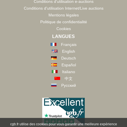
Conditions d'utilisation e-auctions
Conditions d'utilisation Internet/Live auctions
Mentions légales
Politique de confidentialité
Cookies
LANGUES
Français
English
Deutsch
Español
Italiano
中文
Русский
cgb.fr utilise des cookies pour vous garantir une meilleure expérience