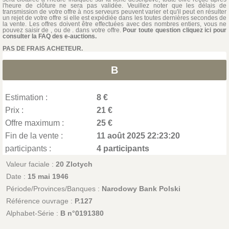
l'heure de clôture ne sera pas validée. Veuillez noter que les délais de
transmission de votre offre à nos serveurs peuvent varier et qu'il peut en résulter
un rejet de votre offre si elle est expédiée dans les toutes dernières secondes de
la vente. Les offres doivent être effectuées avec des nombres entiers, vous ne
pouvez saisir de , ou de . dans votre offre.
Pour toute question cliquez ici pour
consulter la FAQ des e-auctions.
PAS DE FRAIS ACHETEUR.
B
Estimation :
8 €
Prix :
21 €
Offre maximum :
25 €
Fin de la vente :
11 août 2025 22:23:20
participants :
4 participants
Valeur faciale :
20 Zlotych
Date :
15 mai 1946
Période/Provinces/Banques :
Narodowy Bank Polski
Référence ouvrage :
P.127
Alphabet-Série :
B n°0191380